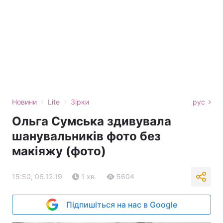
›
›
Новини
Lite
Зірки
рус
Ольга Сумська здивувала
шанувальників фото без
макіяжу (фото)
15:50, 06.12.19
1 хв.
5604
Підпишіться на нас в Google