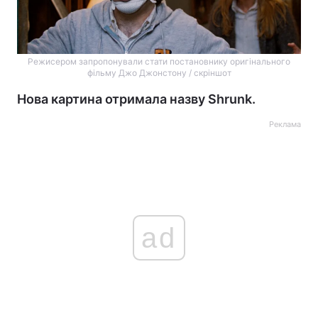
Режисером запропонували стати постановнику оригінального
фільму Джо Джонстону / скріншот
Нова картина отримала назву Shrunk.
Реклама
ad