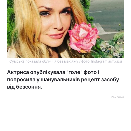
Сумська показала обличчя без макіяжу / фото: Instagram актриси
Актриса опублікувала "голе" фото і
попросила у шанувальників рецепт засобу
від безсоння.
Реклама