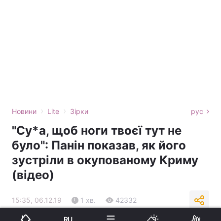
›
›
Новини
Lite
Зірки
рус
"Су*а, щоб ноги твоєї тут не
було": Панін показав, як його
зустріли в окупованому Криму
(відео)
15:35, 06.12.19
1 хв.
42332
RU