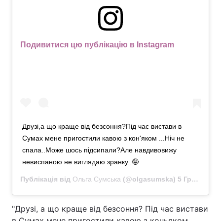
Подивитися цю публікацію в Instagram
Друзі,а що краще від безсоння?Під час вистави в
Сумах мене пригостили кавою з кон'яком ...Ніч не
спала..Може шось підсипали?Але навдивовижу
невиспаною не виглядаю зранку..🤪
Публікація від
Ольга Сумська
(@olgasumska)
5 Грудня 2019 в 11:27 PST
"Друзі, а що краще від безсоння? Під час вистави
в Сумах мене пригостили кавою з коньяком ...