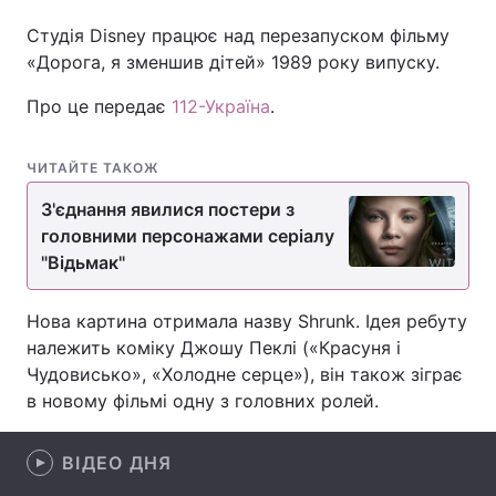
Студія Disney працює над перезапуском фільму
«Дорога, я зменшив дітей» 1989 року випуску.
Головна
Війна
Про це передає
112-Україна
.
Україна
Політика
ЧИТАЙТЕ ТАКОЖ
Економіка
Світ
З'єднання явилися постери з
головними персонажами серіалу
Спорт
Наука
"Відьмак"
Техно і зв'язок
Лайт
Нова картина отримала назву Shrunk. Ідея ребуту
Зброя
Інциденти
належить коміку Джошу Пеклі («Красуня і
Чудовисько», «Холодне серце»), він також зіграє
Здоров'я
Туризм
в новому фільмі одну з головних ролей.
Цікавинки
Погода
ВІДЕО ДНЯ
Екологія
Регіони