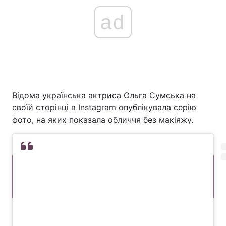
ad
Відома українська актриса Ольга Сумська на
своїй сторінці в Instagram опублікувала серію
фото, на яких показала обличчя без макіяжу.
ЧИТАЙТЕ ТАКОЖ
Леся Нікітюк позувала на камеру
з яскравим макіяжем (фото)