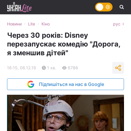
›
›
Новини
Lite
Кіно
рус
Через 30 років: Disney
перезапускає комедію "Дорога,
я зменшив дітей"
16:15, 06.12.19
1 хв.
6786
Підпишіться на нас в Google