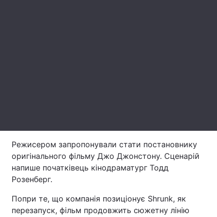
Лонгріди
Відео з Youtube
Статті
Інтерв'ю
Думки
Архів
Вакансії
Контакти
Послуги
Режисером запропонували стати постановнику
оригінального фільму Джо Джонстону. Сценарій
напише початківець кінодраматург Тодд
Розенберг.
Попри те, що компанія позиціонує Shrunk, як
перезапуск, фільм продовжить сюжетну лінію