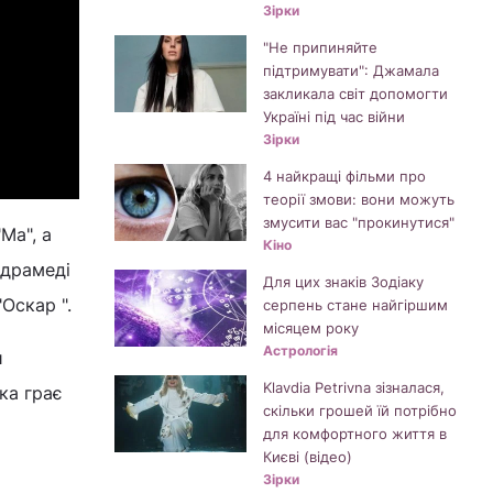
Зірки
"Не припиняйте
підтримувати": Джамала
закликала світ допомогти
Україні під час війни
Зірки
4 найкращі фільми про
теорії змови: вони можуть
змусити вас "прокинутися"
Ма", а
Кіно
 драмеді
Для цих знаків Зодіаку
Оскар ".
серпень стане найгіршим
місяцем року
Астрологія
и
Klavdia Petrivna зізналася,
ка грає
скільки грошей їй потрібно
для комфортного життя в
Києві (відео)
Зірки