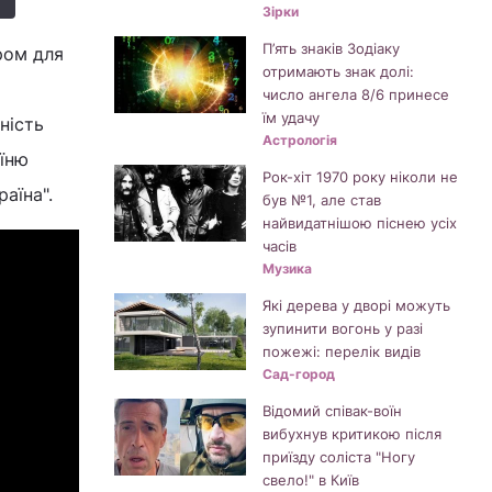
Зірки
П’ять знаків Зодіаку
ром для
отримають знак долі:
число ангела 8/6 принесе
їм удачу
ність
Астрологія
оїню
Рок-хіт 1970 року ніколи не
аїна".
був №1, але став
найвидатнішою піснею усіх
часів
Музика
Які дерева у дворі можуть
зупинити вогонь у разі
пожежі: перелік видів
Сад-город
Відомий співак-воїн
вибухнув критикою після
приїзду соліста "Ногу
свело!" в Київ