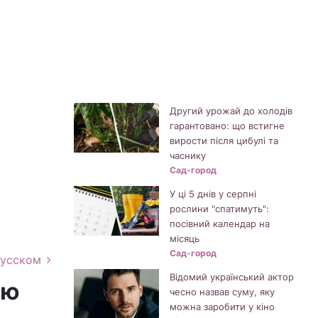
Другий урожай до холодів
гарантовано: що встигне
вирости після цибулі та
часнику
Сад-город
У ці 5 днів у серпні
рослини "спатимуть":
посівний календар на
місяць
Сад-город
русском
Відомий український актор
єю
чесно назвав суму, яку
можна заробити у кіно