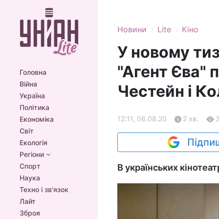
›
›
Новини
Lite
Кіно
У новому ти
"Агент Єва"
Головна
Війна
Честейн і Ко
Україна
Політика
12:11, 06.08.20
2 хв.
Економіка
Світ
Підпиш
Екологія
Регіони
Спорт
В українських кінотеат
Наука
Техно і зв'язок
Лайт
Зброя