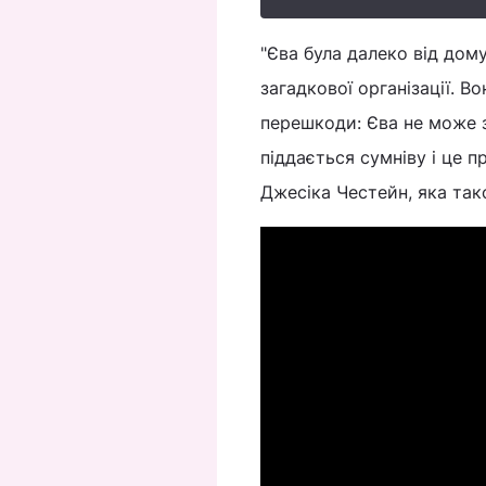
"Єва була далеко від дом
загадкової організації. В
перешкоди: Єва не може з
піддається сумніву і це п
Джесіка Честейн, яка так