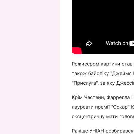
Режисером картини став Те
також байопіку "Джеймс 
"Прислуга", за яку Джесс
Крім Честейн, Фаррелла 
лауреати премії "Оскар" К
ексцентричну мати головно
Раніше УНІАН розбирався