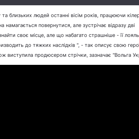
у та близьких людей останні вісім років, працюючи кіле
она намагається повернутися, але зустрічає відразу дві
найти своє місце, але що набагато страшніше - її лояль
ризводить до тяжких наслідків ", - так описує свою гер
ож виступила продюсером стрічки, зазначає "Вольга Укр