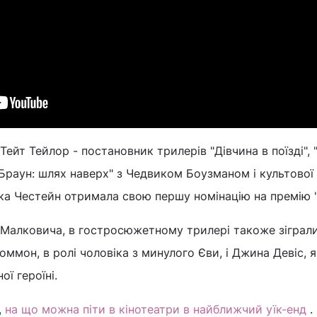
йт Тейлор - постановник трилерів "Дівчина в поїзді", "
Браун: шлях наверх" з Чедвиком Боузманом і культової
іка Честейн отримала свою першу номінацію на премію "
і Малковича, в гостросюжетному трилері такоже зіграл
оммон, в ролі чоловіка з минулого Єви, і Джина Девіс, я
ї героїні.
,
на що можна піти в кінотеатри в найближчий уїк-енд
.