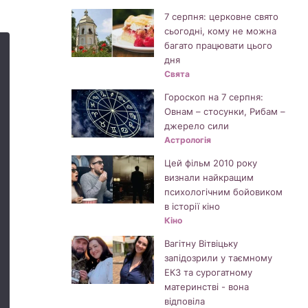
7 серпня: церковне свято
сьогодні, кому не можна
багато працювати цього
дня
Свята
Гороскоп на 7 серпня:
Овнам – стосунки, Рибам –
джерело сили
Астрологія
Цей фільм 2010 року
визнали найкращим
психологічним бойовиком
в історії кіно
Кіно
Вагітну Вітвіцьку
запідозрили у таємному
ЕКЗ та сурогатному
материнстві - вона
відповіла