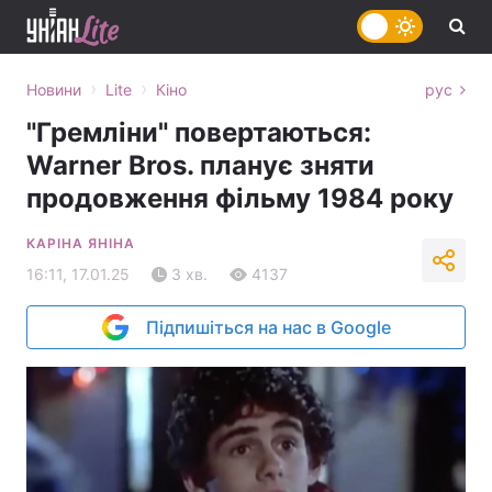
›
›
Новини
Lite
Кіно
рус
"Гремліни" повертаються:
Warner Bros. планує зняти
продовження фільму 1984 року
КАРІНА ЯНІНА
16:11, 17.01.25
3 хв.
4137
Підпишіться на нас в Google