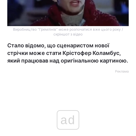
Виробництво "Гремлінів" може розпочатися вже цього року /
скріншот з відео
Стало відомо, що сценаристом нової
стрічки може стати Крістофер Коламбус,
який працював над оригінальною картиною.
Реклама
ad