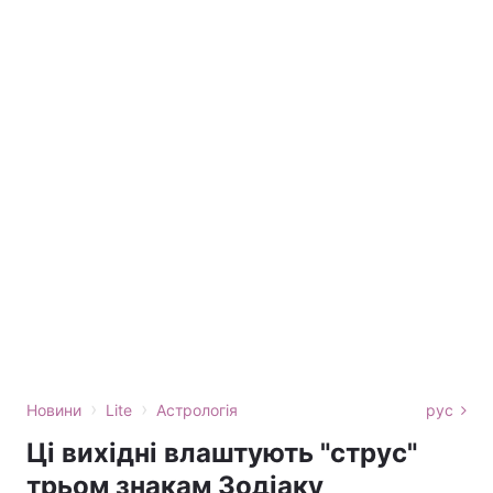
›
›
Новини
Lite
Астрологія
рус
Ці вихідні влаштують "струс"
трьом знакам Зодіаку