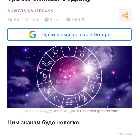
АНЖЕЛА БАЧЕВСЬКА
15:38, 17.01.25
1 хв.
36420
Підпишіться на нас в Google
Цим знакам буде нелегко / фото
ua.depositphotos.com
Цим знакам буде нелегко.
Реклама