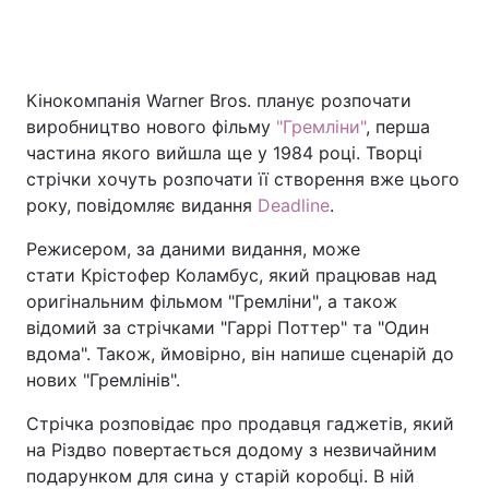
Головна
Війна
Кінокомпанія Warner Bros. планує розпочати
виробництво нового фільму
"Гремліни"
, перша
Україна
Політика
частина якого вийшла ще у 1984 році. Творці
стрічки хочуть розпочати її створення вже цього
Економіка
Світ
року, повідомляє видання
Deadline
.
Спорт
Наука
Режисером, за даними видання, може
стати Крістофер Коламбус, який працював над
Техно і зв'язок
Лайт
оригінальним фільмом "Гремліни", а також
відомий за стрічками "Гаррі Поттер" та "Один
Зброя
Інциденти
вдома". Також, ймовірно, він напише сценарій до
нових "Гремлінів".
Здоров'я
Туризм
Стрічка розповідає про продавця гаджетів, який
Цікавинки
Погода
на Різдво повертається додому з незвичайним
подарунком для сина у старій коробці. В ній
Екологія
Регіони