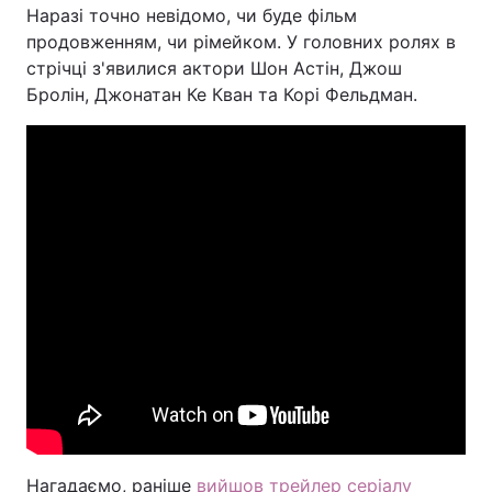
Наразі точно невідомо, чи буде фільм
продовженням, чи рімейком. У головних ролях в
стрічці з'явилися актори Шон Астін, Джош
Бролін, Джонатан Ке Кван та Корі Фельдман.
Нагадаємо, раніше
вийшов трейлер серіалу