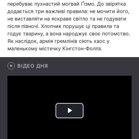
перебуває пухнастий могвай Ґізмо. До звірятка
Лонгріди
додається три важливі правила: не мочити його,
не виставляти на яскраве світло та не годувати
після півночі. Хлопчик порушує ці правила та
Відео з Youtube
Статті
годує тварину, а вона народжує своє потомство.
Як наслідок, армія гремлінів сіють хаос у
Інтерв'ю
Думки
маленькому містечку Кінгстон-Фоллз.
Архів
Вакансії
ВІДЕО ДНЯ
Контакти
Послуги
Play
Video