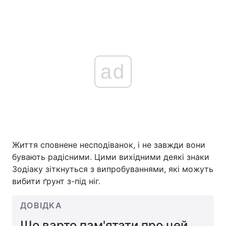
ad
Життя сповнене несподіванок, і не завжди вони
бувають радісними. Цими вихідними деякі знаки
Зодіаку зіткнуться з випробуваннями, які можуть
вибити ґрунт з-під ніг.
ДОВІДКА
Що варто пам'ятати про цей