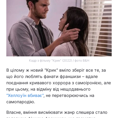
Кадр з фільму "Крик" (2022) / фото B&H
В цілому ж новий "Крик" вміло зберіг все те, за
що його люблять фанати франшизи – вдале
поєднання кривавого хоррора з самоіронією, але
при цьому, на відміну від нещодавнього
"Хеллоуїн вбиває"
, не перетворюючись на
самопародію.
Власне, вміння висміювати жанр слешера стало