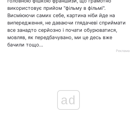
головною фішкою франшизи, що грамотно
використовує прийом "фільму в фільмі".
Висміюючи самих себе, картина ніби йде на
випередження, не даваючи глядачеві сприймати
все занадто серйозно і почати обурюватися,
мовляв, як передбачувано, ми це десь вже
бачили тощо…
Реклама
ad