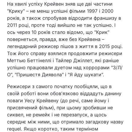
На хвилі успіху Крейвен зняв ще дві частини
"Крику" – не менш успішні фільми 1997 і 2000
років, а також спробував відродити франшизу в
2011 році, проте тоді вийшло не так успішно. І
Головна
Війна
ось через 10 років стало відомо, що "Крик"
Україна
Політика
повернеться, правда, вже без Крейвена –
легендарний режисер пішов з життя в 2015 році.
Економіка
Світ
Тож його справу взялися продовжити режисери
Меттью Беттінеллі і Тайлер Джіллет, які раніше
Спорт
Наука
успішно працювали дуетом над хоррорами "З/Л/
О", "Пришестя Диявола" і "Я йду шукати".
Техно і зв'язок
Лайт
Режисери з самого початку пообіцяли, що в
Зброя
Інциденти
своїй роботі вони обов'язково віддадуть данину
поваги Уесу Крейвену (до речі, саме йому і
Здоров'я
Туризм
присвячений фільм), при цьому зробивши не
сиквел, не ремейк і не перезапуск, а щось
Цікавинки
Погода
середнє між ними, що отримало загадкову назву
requel. Якщо коротко, таким терміном
Екологія
Регіони