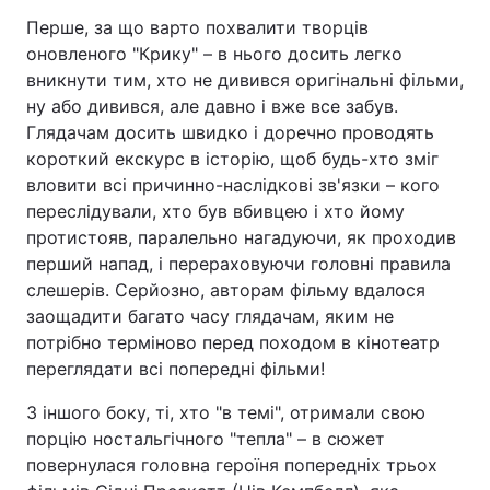
Перше, за що варто похвалити творців
оновленого "Крику" – в нього досить легко
вникнути тим, хто не дивився оригінальні фільми,
ну або дивився, але давно і вже все забув.
Глядачам досить швидко і доречно проводять
короткий екскурс в історію, щоб будь-хто зміг
вловити всі причинно-наслідкові зв'язки – кого
переслідували, хто був вбивцею і хто йому
протистояв, паралельно нагадуючи, як проходив
перший напад, і перераховуючи головні правила
слешерів. Серйозно, авторам фільму вдалося
заощадити багато часу глядачам, яким не
потрібно терміново перед походом в кінотеатр
переглядати всі попередні фільми!
З іншого боку, ті, хто "в темі", отримали свою
порцію ностальгічного "тепла" – в сюжет
повернулася головна героїня попередніх трьох