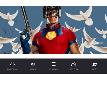
читать на русском
RU
МОВА
ГОЛОВНА
РОЗДІЛИ
ПОГОДА
ЛАЙТ
Що подивитися на вихідних:
приквел "Кінгсмена", п'ятий
"Крик" і прем'єра "Миротворця"
08:25, 13.01.2022
7 хв.
1464