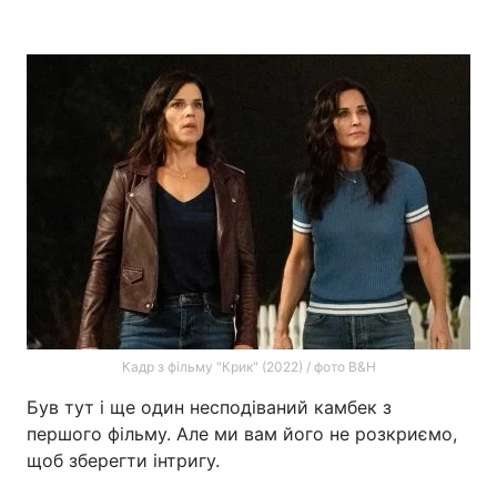
Кадр з фільму "Крик" (2022) / фото B&H
Був тут і ще один несподіваний камбек з
першого фільму. Але ми вам його не розкриємо,
щоб зберегти інтригу.