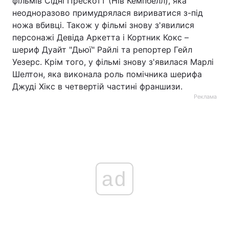
фільмів Сідні Прескотт (Нів Кемпбелл), яка
неодноразово примудрялася вириватися з-під
ножа вбивці. Також у фільмі знову з'явилися
персонажі Девіда Аркетта і Кортник Кокс –
шериф Дуайт "Дьюї" Райлі та репортер Гейл
Уезерс. Крім того, у фільмі знову з'явилася Марлі
Шелтон, яка виконала роль помічника шерифа
Джуді Хікс в четвертій частині франшизи.
Реклама
ad