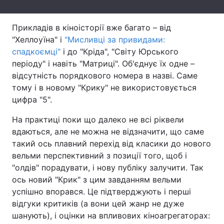
Тема оформлення
Прикладів в кіноісторії вже багато – від
"Хеллоуїна" і
"Мисливці за привидами:
спадкоємці"
і до "Кріда", "Світу Юрського
періоду" і навіть "Матриці". Об'єднує їх одне –
відсутність порядкового номера в назві. Саме
тому і в новому "Крику" не використовується
цифра "5".
На практиці поки що далеко не всі ріквели
вдаються, але не можна не відзначити, що саме
такий ось плавний перехід від класики до нового
вельми перспективний з позиції того, щоб і
"олдів" порадувати, і нову публіку залучити. Так
ось новий "Крик" з цим завданням вельми
успішно впорався. Це підтверджують і перші
відгуки критиків (а вони цей жанр не дуже
шанують), і оцінки на впливових кіноагрегаторах: