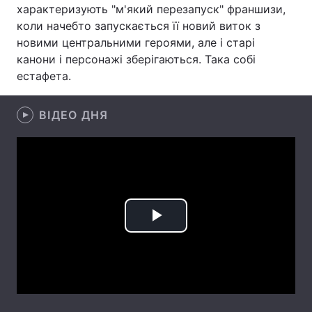
характеризують "м'який перезапуск" франшизи,
Лонгріди
коли начебто запускається її новий виток з
новими центральними героями, але і старі
канони і персонажі зберігаються. Така собі
Відео з Youtube
Статті
естафета.
Інтерв'ю
Думки
ВІДЕО ДНЯ
Архів
Вакансії
Контакти
Послуги
Play
Video