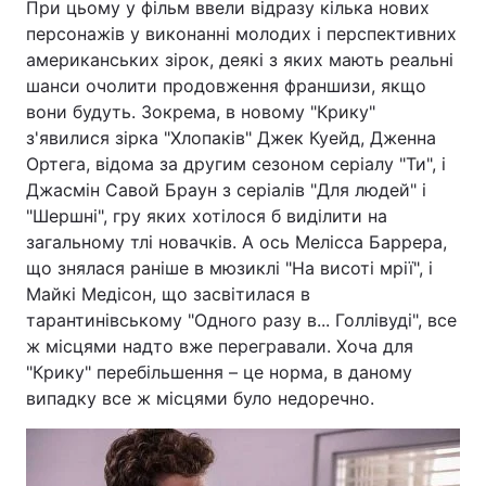
При цьому у фільм ввели відразу кілька нових
персонажів у виконанні молодих і перспективних
американських зірок, деякі з яких мають реальні
шанси очолити продовження франшизи, якщо
вони будуть. Зокрема, в новому "Крику"
з'явилися зірка "Хлопаків" Джек Куейд, Дженна
Ортега, відома за другим сезоном серіалу "Ти", і
Джасмін Савой Браун з серіалів "Для людей" і
"Шершні", гру яких хотілося б виділити на
загальному тлі новачків. А ось Мелісса Баррера,
що знялася раніше в мюзиклі "На висоті мрії", і
Майкі Медісон, що засвітилася в
тарантинівському "Одного разу в... Голлівуді", все
ж місцями надто вже перегравали. Хоча для
"Крику" перебільшення – це норма, в даному
випадку все ж місцями було недоречно.