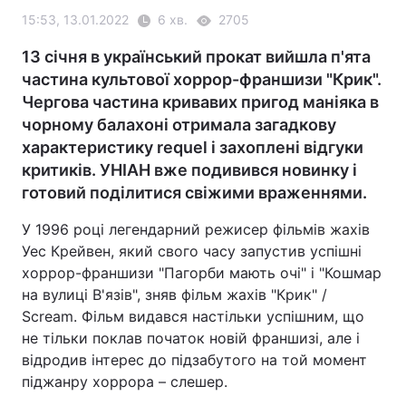
15:53, 13.01.2022
6 хв.
2705
13 січня в український прокат вийшла п'ята
частина культової хоррор-франшизи "Крик".
Чергова частина кривавих пригод маніяка в
чорному балахоні отримала загадкову
характеристику requel і захоплені відгуки
критиків. УНІАН вже подивився новинку і
готовий поділитися свіжими враженнями.
У 1996 році легендарний режисер фільмів жахів
Уес Крейвен, який свого часу запустив успішні
хоррор-франшизи "Пагорби мають очі" і "Кошмар
на вулиці В'язів", зняв фільм жахів "Крик" /
Scream. Фільм видався настільки успішним, що
не тільки поклав початок новій франшизі, але і
відродив інтерес до підзабутого на той момент
піджанру хоррора – слешер.