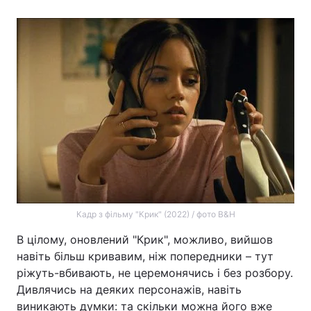
Кадр з фільму "Крик" (2022) / фото B&H
В цілому, оновлений "Крик", можливо, вийшов
навіть більш кривавим, ніж попередники – тут
ріжуть-вбивають, не церемонячись і без розбору.
Дивлячись на деяких персонажів, навіть
виникають думки: та скільки можна його вже