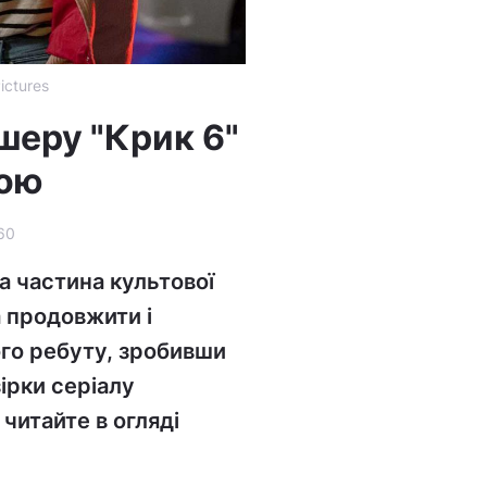
ictures
ешеру "Крик 6"
гою
60
а частина культової
 продовжити і
го ребуту, зробивши
ірки серіалу
читайте в огляді