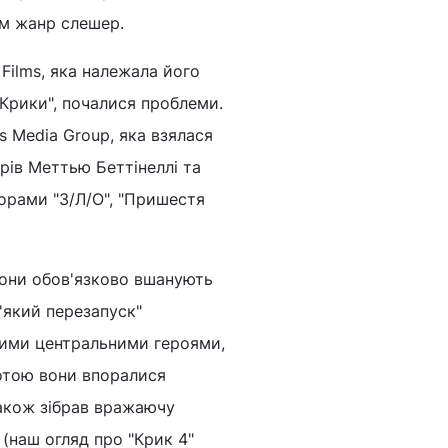
им жанр слешер.
 Films, яка належала його
Крики", почалися проблеми.
 Media Group, яка взялася
рів Меттью Беттінеллі та
орами "З/Л/О", "Пришестя
вони обов'язково вшанують
'який перезапуск"
овими центральними героями,
оботою вони впоралися
також зібрав вражаючу
 (наш огляд про "Крик 4"