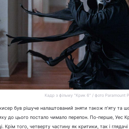
Кадр з фільму "Крик 6" / фото Paramount P
исер був рішуче налаштований зняти також п'яту та шо
ху до цього постало чимало перепон. По-перше, Уес Кр
і. Крім того, четверту частину як критики, так і глядач