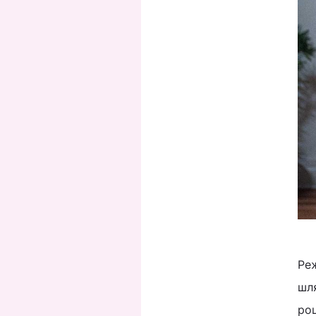
Реж
шля
роц