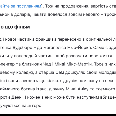
тайте за посиланням
). Тож на продовження, вартість ст
ьйонів доларів, чекати довелося зовсім недовго – трохи
о що фільм
ії нової частини франшизи перенесено з оригінальної л
стечка Вудсборо – до мегаполіса Нью-Йорка. Саме сюди
или у попередній частині, щоб розпочати нове життя –
пентер та близнюки Чад і Мінді Мікс-Мартін. Троє з ни
сцевому коледжі, а старша Сем дошкуляє своїй молодші
істі вони заводять ще кількох друзів: помішану на сексі
айманого ботана Ітана, дівчину Мінді Аніку та таємног
роти Денні. І кожен з них може бути наступним вбивц
умуються наші герої.