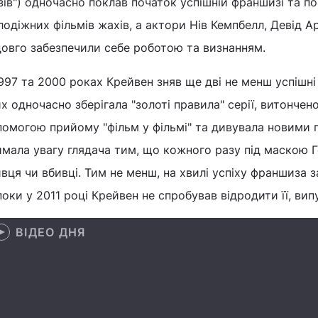
зів") одночасно поклав початок успішній франшизі та п
одіжних фільмів жахів, а актори Нів Кемпбелл, Девід А
довго забезпечили себе роботою та визнанням.
997 та 2000 роках Крейвен зняв ще дві не менш успішні
х одночасно зберігала "золоті правила" серії, витончен
помогою прийому "фільм у фільмі" та дивувала новими 
имала увагу глядача тим, що кожного разу під маскою 
вця чи вбивці. Тим не менш, на хвилі успіху франшиза з
оки у 2011 році Крейвен не спробував відродити її, вип
ВІДЕО ДНЯ