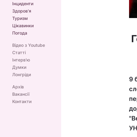
Інциденти
Здоров'я
Туризм
Цікавинки
Погода
Г
Відео з Youtube
Статті
Інтерв'ю
Думки
Лонгріди
9 
Архів
сл
Вакансії
пе
Контакти
до
"В
УН