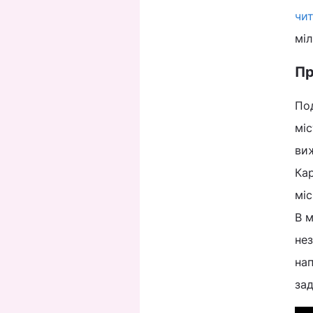
чи
міл
Пр
Под
мі
виж
Кар
мі
В м
нез
нап
зад