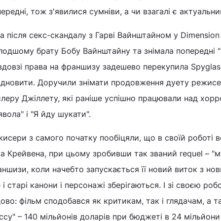
ередні, тож з'явилися сумніви, а чи взагалі є актуальн
а після секс-скандалу з Гарві Вайнштайном у Dimension
лодшому брату Бобу Вайнштайну та знімала попередні "
довзі права на франшизу задешево перекупила Spyglass
відновити. Доручили знімати продовження дуету режисе
леру Джіллету, які раніше успішно працювали над хорр
вола" і "Я йду шукати".
исери з самого початку пообіцяли, що в своїй роботі 
а Крейвена, при цьому зробивши так званий requel – "м
ншизи, коли начебто запускається її новий виток з н
 і старі канони і персонажі зберігаються. І зі своєю р
ово: фільм сподобався як критикам, так і глядачам, а 
ссу" – 140 мільйонів доларів при бюджеті в 24 мільйони