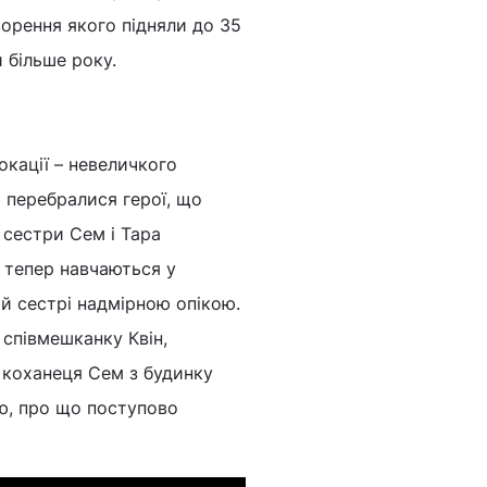
ворення якого підняли до 35
 більше року.
окації – невеличкого
 перебралися герої, що
 сестри Сем і Тара
х тепер навчаються у
й сестрі надмірною опікою.
 співмешканку Квін,
о коханеця Сем з будинку
ею, про що поступово