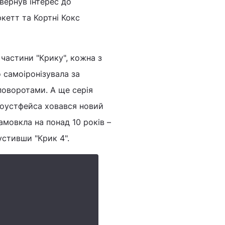
овернув інтерес до
ркетт та Кортні Кокс
 частини "Крику", кожна з
о самоіронізувала за
поворотами. А ще серія
Гоустфейса ховався новий
амовкла на понад 10 років –
устивши "Крик 4".