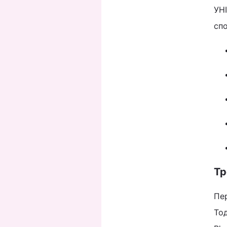
УНІ
спо
Тр
Пер
Тод