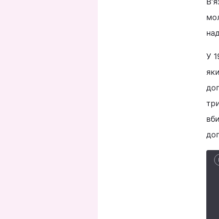
В'я
мол
на
У 1
яки
до
тр
вби
доп