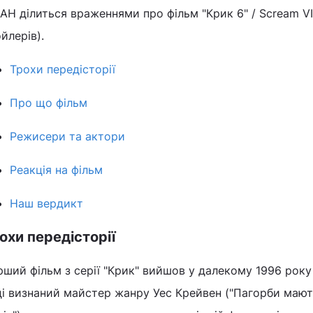
АН ділиться враженнями про фільм "Крик 6" / Scream V
йлерів).
Трохи передісторії
Про що фільм
Режисери та актори
Реакція на фільм
Наш вердикт
охи передісторії
ший фільм з серії "Крик" вийшов у далекому 1996 року 
і визнаний майстер жанру Уес Крейвен ("Пагорби мають