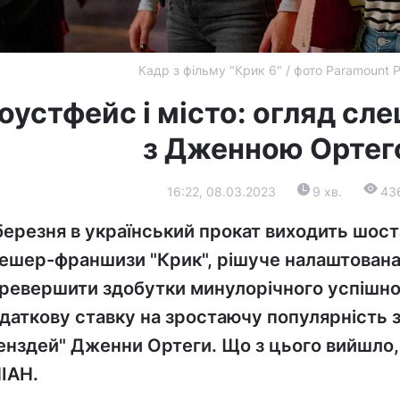
Кадр з фільму "Крик 6" / фото Paramount P
оустфейс і місто: огляд сл
з Дженною Орте
16:22, 08.03.2023
9 хв.
43
березня в український прокат виходить шост
ешер-франшизи "Крик", рішуче налаштована
ревершити здобутки минулорічного успішно
даткову ставку на зростаючу популярність з
енздей" Дженни Ортеги. Що з цього вийшло, 
ІАН.