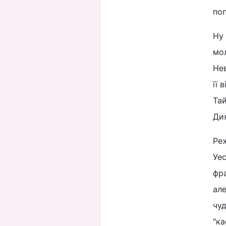
поп
Ну 
мо
Нев
її 
Тай
Дия
Реж
Уес
фра
але
чуд
"ка