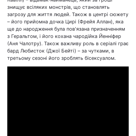
знищує всіляких монстрів, що становлять
загрозу для життя людей. Також в центрі сюжету
– його прийомна дочка Цирі (Фрейя Аллан), яка
ще до народження була пов'язана призначенням
з Геральтом, і його кохана чародійка Йенніфер
(Аня Чалотру). Також важливу роль в серіалі грає
бард Любисток (Джої Бейті) – за чутками, в
третьому сезоні його зроблять бісексуалом.