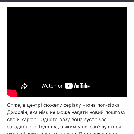
Отже, в центрі сюжету серіалу – юна поп-зірка
Джослін, яка ніяк не може надати новий поштовх
своїй кар'єрі. Одного разу вона зустрічає
загадкового Тедроса, з яким у неї зав'язуються
складні пристрасні стосунки. Паралельно шоу