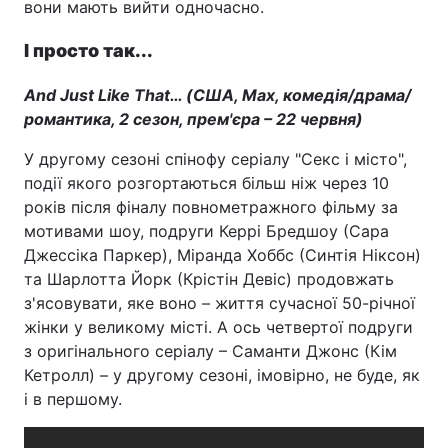
вони мають вийти одночасно.
І просто так...
And Just Like That… (США, Max, комедія/драма/
романтика, 2 сезон, прем'єра – 22 червня)
У другому сезоні спінофу серіалу "Секс і місто",
події якого розгортаються більш ніж через 10
років після фіналу повнометражного фільму за
мотивами шоу, подруги Керрі Бредшоу (Сара
Джессіка Паркер), Міранда Хоббс (Синтія Ніксон)
та Шарлотта Йорк (Крістін Девіс) продовжать
з'ясовувати, яке воно – життя сучасної 50-річної
жінки у великому місті. А ось четвертої подруги
з оригінального серіалу – Саманти Джонс (Кім
Кетролл) – у другому сезоні, імовірно, не буде, як
і в першому.