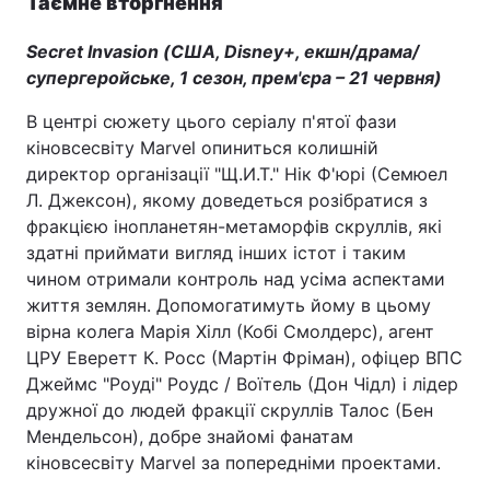
Таємне вторгнення
Secret Invasion (США, Disney+, екшн/драма/
супергеройське, 1 сезон, прем'єра – 21 червня)
В центрі сюжету цього серіалу п'ятої фази
кіновсесвіту Marvel опиниться колишній
директор організації "Щ.И.Т." Нік Ф'юрі (Семюел
Л. Джексон), якому доведеться розібратися з
фракцією інопланетян-метаморфів скруллів, які
здатні приймати вигляд інших істот і таким
чином отримали контроль над усіма аспектами
життя землян. Допомогатимуть йому в цьому
вірна колега Марія Хілл (Кобі Смолдерс), агент
ЦРУ Еверетт К. Росс (Мартін Фріман), офіцер ВПС
Джеймс "Роуді" Роудс / Воїтель (Дон Чідл) і лідер
дружної до людей фракції скруллів Талос (Бен
Мендельсон), добре знайомі фанатам
кіновсесвіту Marvel за попередніми проектами.