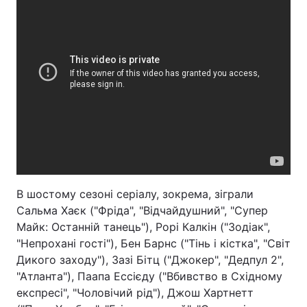
В шостому сезоні серіалу, зокрема, зіграли
Сальма Хаєк ("Фріда", "Відчайдушний", "Супер
Майк: Останній танець"), Рорі Калкін ("Зодіак",
"Непрохані гості"), Бен Барнс ("Тінь і кістка", "Світ
Дикого заходу"), Зазі Бітц ("Джокер", "Дедпул 2",
"Атланта"), Паапа Ессієду ("Вбивство в Східному
експресі", "Чоловічий рід"), Джош Хартнетт