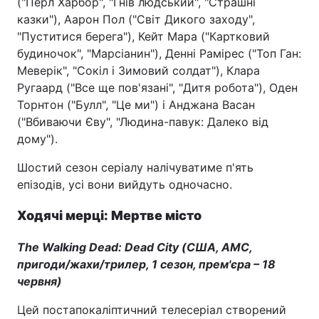
("Перл Харбор", "Гнів людський", "Страшні
казки"), Аарон Пол ("Світ Дикого заходу",
"Пуститися берега"), Кейт Мара ("Картковий
будиночок", "Марсіанин"), Денні Рамірес ("Топ Ган:
Меверік", "Сокіл і Зимовий солдат"), Клара
Ругаард ("Все ще пов'язані", "Дитя робота"), Оден
Торнтон ("Булл", "Це ми") і Анджана Васан
("Вбиваючи Єву", "Людина-павук: Далеко від
дому").
Шостий сезон серіалу налічуватиме п'ять
епізодів, усі вони вийдуть одночасно.
Ходячі мерці: Мертве місто
The Walking Dead: Dead City (США, AMC,
пригоди/жахи/трилер, 1 сезон, прем'єра – 18
червня)
Цей постапокаліптичний телесеріал створений