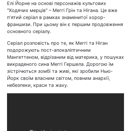
Елі Йорне на основі персонажів культових
"Ходячих мерців" – Меггі Грін та Нігана. Це вже
п'ятий серіал в рамках знаменитої хорор-
франшизи. При цьому він є першим продовження
основного серіалу.
Серіал розповість про те, як Меггі та Ніган
подорожують пост-апокаліптичним
Мангеттеном, відрізаним від материка, у пошуках
викраденого сина Меггі Гершела. Дорогою їм
зістрічються зомбі та живі, які зробили Нью-
Йорк своїм власним світом, повним анархії,
небезпеки, краси та жаху.