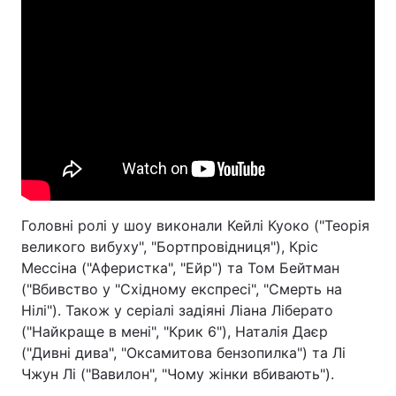
Головні ролі у шоу виконали Кейлі Куоко ("Теорія
великого вибуху", "Бортпровідниця"), Кріс
Мессіна ("Аферистка", "Ейр") та Том Бейтман
("Вбивство у "Східному експресі", "Смерть на
Нілі"). Також у серіалі задіяні Ліана Ліберато
("Найкраще в мені", "Крик 6"), Наталія Даєр
("Дивні дива", "Оксамитова бензопилка") та Лі
Чжун Лі ("Вавилон", "Чому жінки вбивають").