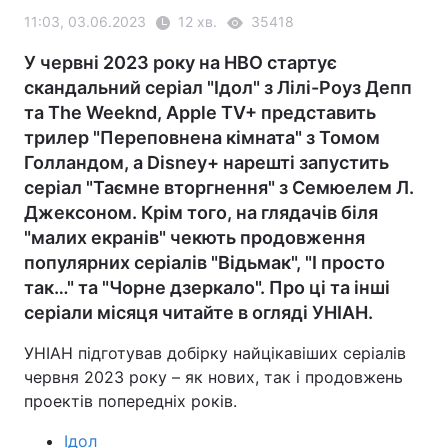
11:03, 03.06.2023
12 хв.
35418
У червні 2023 року на HBO стартує
скандальний серіал "Ідол" з Лілі-Роуз Депп
та The Weeknd, Apple TV+ представить
трилер "Переповнена кімната" з Томом
Голландом, а Disney+ нарешті запустить
серіал "Таємне вторгнення" з Семюелем Л.
Джексоном. Крім того, на глядачів біля
"малих екранів" чекють продовження
популярних серіалів "Відьмак", "І просто
так…" та "Чорне дзеркало". Про ці та інші
серіали місяця читайте в огляді УНІАН.
УНІАН підготував добірку найцікавіших серіалів
червня 2023 року – як нових, так і продовжень
проектів попередніх років.
Ідол