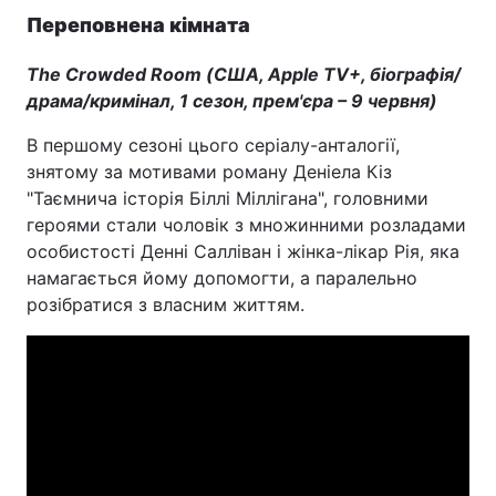
Переповнена кімната
The Crowded Room (США, Apple TV+, біографія/
драма/кримінал, 1 сезон, прем'єра – 9 червня)
В першому сезоні цього серіалу-анталогії,
знятому за мотивами роману Деніела Кіз
"Таємнича історія Біллі Міллігана", головними
героями стали чоловік з множинними розладами
особистості Денні Салліван і жінка-лікар Рія, яка
намагається йому допомогти, а паралельно
розібратися з власним життям.