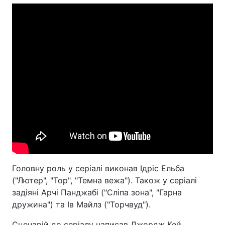
Головну роль у серіалі виконав Ідріс Ельба
("Лютер", "Тор", "Темна вежа"). Також у серіалі
задіяні Арчі Панджабі ("Сліпа зона", "Гарна
дружина") та Ів Майлз ("Торчвуд").
Сценарій до серіалу написав Джордж Кей