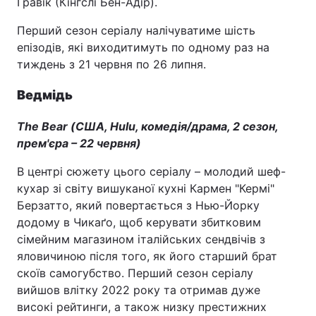
Гравік (Кінгслі Бен-Адір).
Перший сезон серіалу налічуватиме шість
епізодів, які виходитимуть по одному раз на
тиждень з 21 червня по 26 липня.
Ведмідь
The Bear (США, Hulu, комедія/драма, 2 сезон,
прем'єра – 22 червня)
В центрі сюжету цього серіалу – молодий шеф-
кухар зі світу вишуканої кухні Кармен "Кермі"
Берзатто, який повертається з Нью-Йорку
додому в Чикаґо, щоб керувати збитковим
сімейним магазином італійських сендвічів з
яловичиною після того, як його старший брат
скоїв самогубство. Перший сезон серіалу
вийшов влітку 2022 року та отримав дуже
високі рейтинги, а також низку престижних