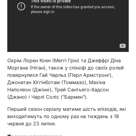
Окрім Лорен Коен (Меггі Грін) та Джеффрі Діна
Моргана (Ніган), також у спінофі до своїх ролей
повернулися Гай Чарльз (Перл Армстронг),
Джонатан Хіггінботам (Томмазо), Махіна
Наполеон (Джінні), Трей Сантьяго-Хадсон
(Джано) і Чарлі Соліс ("Бармен").
Перший сезон серіалу матиме шість епізодів, які
виходитимуть по одному раз на тиждень з 18
червня до 23 липня.