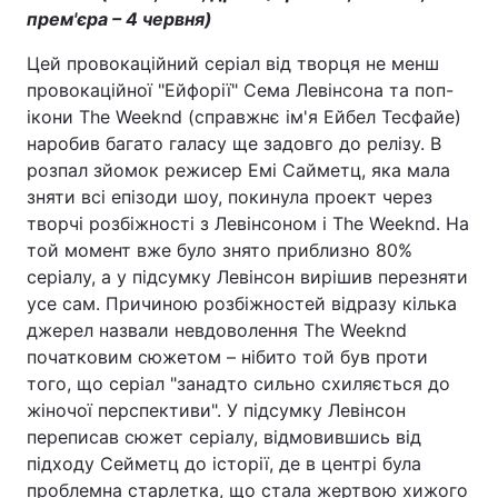
прем'єра – 4 червня)
Лонгріди
Цей провокаційний серіал від творця не менш
провокаційної "Ейфорії" Сема Левінсона та поп-
Відео з Youtube
Статті
ікони The Weeknd (справжнє ім'я Ейбел Тесфайе)
наробив багато галасу ще задовго до релізу. В
Інтерв'ю
Думки
розпал зйомок режисер Емі Сайметц, яка мала
зняти всі епізоди шоу, покинула проект через
Архів
Вакансії
творчі розбіжності з Левінсоном і The Weeknd. На
той момент вже було знято приблизно 80%
Контакти
серіалу, а у підсумку Левінсон вирішив перезняти
Послуги
усе сам. Причиною розбіжностей відразу кілька
джерел назвали невдоволення The Weeknd
початковим сюжетом – нібито той був проти
того, що серіал "занадто сильно схиляється до
жіночої перспективи". У підсумку Левінсон
переписав сюжет серіалу, відмовившись від
підходу Сейметц до історії, де в центрі була
проблемна старлетка, що стала жертвою хижого