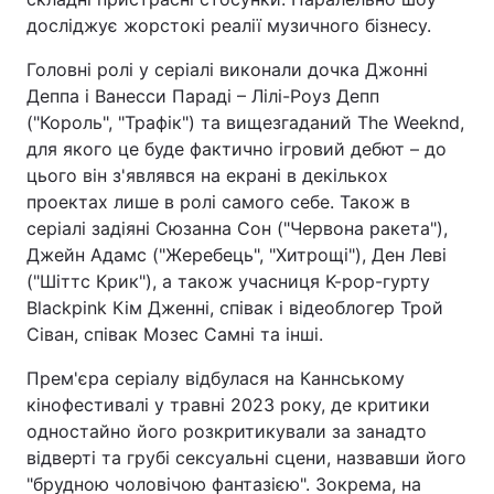
досліджує жорстокі реалії музичного бізнесу.
Головні ролі у серіалі виконали дочка Джонні
Деппа і Ванесси Параді – Лілі-Роуз Депп
("Король", "Трафік") та вищезгаданий The Weeknd,
для якого це буде фактично ігровий дебют – до
цього він з'являвся на екрані в декількох
проектах лише в ролі самого себе. Також в
серіалі задіяні Сюзанна Сон ("Червона ракета"),
Джейн Адамс ("Жеребець", "Хитрощі"), Ден Леві
("Шіттс Крик"), а також учасниця K-pop-гурту
Blackpink Кім Дженні, співак і відеоблогер Трой
Сіван, співак Мозес Самні та інші.
Прем'єра серіалу відбулася на Каннському
кінофестивалі у травні 2023 року, де критики
одностайно його розкритикували за занадто
відверті та грубі сексуальні сцени, назвавши його
"брудною чоловічою фантазією". Зокрема, на