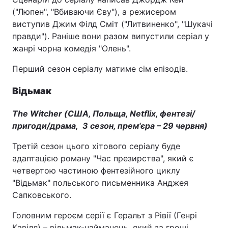
("Люпен", "Вбиваючи Єву"), а режисером
виступив Джим Філд Сміт ("Литвиненко", "Шукачі
правди"). Раніше вони разом випустили серіал у
жанрі чорна комедія "Олень".
Перший сезон серіалу матиме сім епізодів.
Відьмак
The Witcher (США, Польща, Netflix, фентезі/
пригоди/драма, 3 сезон, прем'єра – 29 червня)
Третій сезон цього хітового серіалу буде
адаптацією роману "Час презирства", який є
четвертою частиною фентезійного циклу
"Відьмак" польського письменника Анджея
Сапковського.
Головним героєм серії є Геральт з Рівії (Генрі
Кавілл) – відьмак-найманець, який за гроші