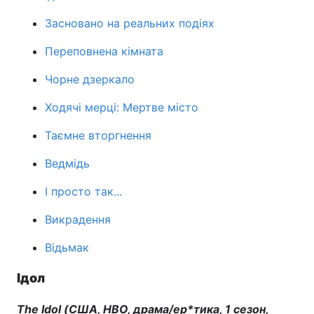
Засновано на реальних подіях
Переповнена кімната
Головна
Війна
Чорне дзеркало
Україна
Політика
Ходячі мерці: Мертве місто
Економіка
Світ
Таємне вторгнення
Спорт
Наука
Ведмідь
Техно і зв'язок
Лайт
І просто так...
Зброя
Інциденти
Викрадення
Здоров'я
Туризм
Відьмак
Цікавинки
Погода
Ідол
Екологія
Регіони
The Idol (США, HBO, драма/ер*тика, 1 сезон,