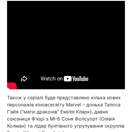
Також у серіалі буде представлено кілька нових
персонажів кіновсесвіту Marvel – донька Талоса
Г’айя ("мати драконів" Емілія Кларк), давня
союзниця Ф'юрі з MI-6 Соня Фолсуорт (Олівія
Колман) та лідер бунтівного угрупування скруллів