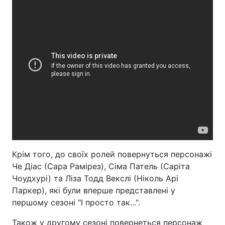
Крім того, до своїх ролей повернуться персонажі
Че Діас (Сара Рамірез), Сіма Патель (Саріта
Чоудхурі) та Ліза Тодд Векслі (Ніколь Арі
Паркер), які були вперше представлені у
першому сезоні "І просто так...".
Також у другому сезоні повернеться персонаж