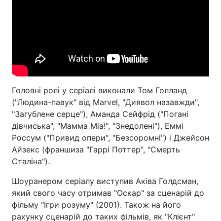
Головні ролі у серіалі виконали Том Голланд
("Людина-павук" від Marvel, "Диявол назавжди",
"Загублене серце"), Аманда Сейфрід ("Погані
дівчиська", "Мамма Міа!", "Знедолені"), Еммі
Россум ("Привид опери", "Безсоромні") і Джейсон
Айзекс (франшиза "Гаррі Поттер", "Смерть
Сталіна").
Шоуранером серіалу виступив Аківа Голдсман,
який свого часу отримав "Оскар" за сценарій до
фільму "Ігри розуму" (2001). Також на його
рахунку сценарій до таких фільмів, як "Клієнт"