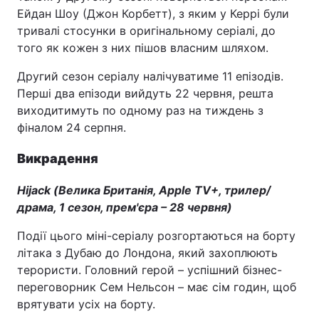
Ейдан Шоу (Джон Корбетт), з яким у Керрі були
тривалі стосунки в оригінальному серіалі, до
того як кожен з них пішов власним шляхом.
Другий сезон серіалу налічуватиме 11 епізодів.
Перші два епізоди вийдуть 22 червня, решта
виходитимуть по одному раз на тиждень з
фіналом 24 серпня.
Викрадення
Hijack (Велика Британія, Apple TV+, трилер/
драма, 1 сезон, прем'єра – 28 червня)
Події цього міні-серіалу розгортаються на борту
літака з Дубаю до Лондона, який захоплюють
терористи. Головний герой – успішний бізнес-
переговорник Сем Нельсон – має сім годин, щоб
врятувати усіх на борту.