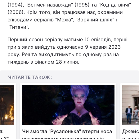
(1994), "Бетмен назавжди" (1995) та "Код да вінчі"
(2006). Крім того, він працював над окремими
епізодами серіалів "Межа", "Зоряний шлях" і
"Титани".
Перший сезон серіалу матиме 10 епізодів, перші
три з яких вийдуть одночасно 9 червня 2023
року. Решта виходитимуть по одному раз на
тиждень з фіналом 28 липня.
ЧИТАЙТЕ ТАКОЖ:
я:
Чи змогла "Русалонька" втерти носа
Джейс
и 3"
ненависникам: огляд новинки від
огляд 