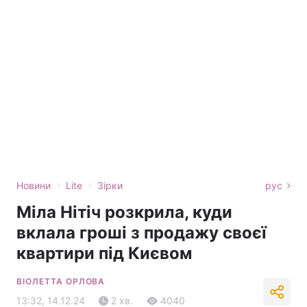
›
›
Новини
Lite
Зірки
рус
Міла Нітіч розкрила, куди
вклала гроші з продажу своєї
квартири під Києвом
ВІОЛЕТТА ОРЛОВА
13:32, 14.12.24
2 хв.
4040