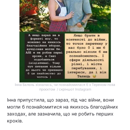
Інна Бєлєнь зізналась, чи познайомилася б з Тереном поза
проєктом / скріншот Instagram
Інна припустила, що зараз, під час війни, вони
могли б познайомитися на якихось благодійних
заходах, але зазначила, що не робить перших
кроків.