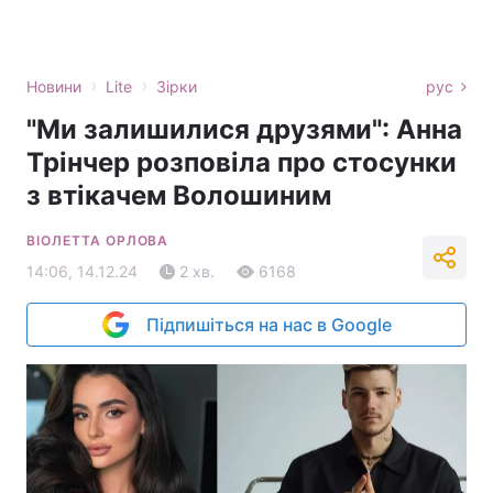
›
›
Новини
Lite
Зірки
рус
"Ми залишилися друзями": Анна
Трінчер розповіла про стосунки
з втікачем Волошиним
ВІОЛЕТТА ОРЛОВА
14:06, 14.12.24
2 хв.
6168
Підпишіться на нас в Google