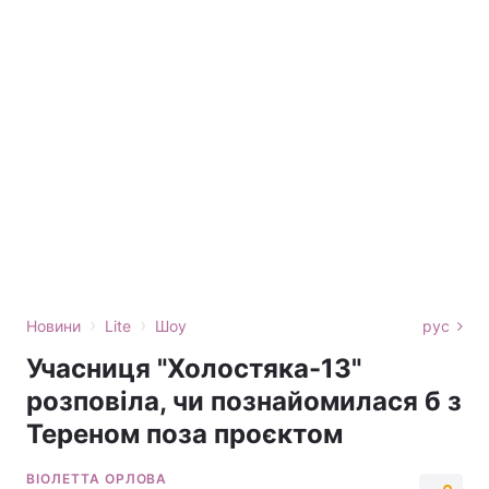
›
›
Новини
Lite
Шоу
рус
Учасниця "Холостяка-13"
розповіла, чи познайомилася б з
Тереном поза проєктом
ВІОЛЕТТА ОРЛОВА