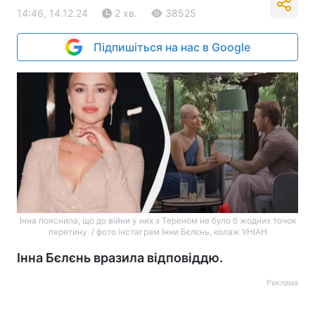
14:46, 14.12.24
2 хв.
38525
Підпишіться на нас в Google
Інна пояснила, що до війни у них з Тереном не було б жодних точок
перетину / фото інстаграм Інни Бєлєнь, колаж УНІАН
Інна Бєлєнь вразила відповіддю.
Реклама