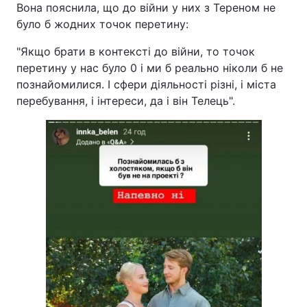
Вона пояснила, що до війни у них з Тереном не
було б жодних точок перетину:
"Якщо брати в контексті до війни, то точок
перетину у нас було 0 і ми б реально ніколи б не
познайомилися. І сфери діяльності різні, і міста
перебування, і інтереси, да і він Телець".