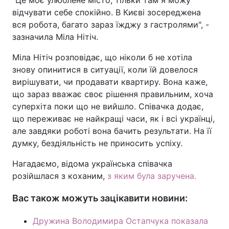
"Це моє улюблене місто, тільки там я можу
відчувати себе спокійно. В Києві зосереджена
вся робота, багато зараз їжджу з гастролями", -
зазначила Міла Нітіч.
Міла Нітіч розповідає, що ніколи б не хотіла
знову опинитися в ситуації, коли їй довелося
вирішувати, чи продавати квартиру. Вона каже,
що зараз вважає своє рішення правильним, хоча
суперхіта поки що не вийшло. Співачка додає,
що переживає не найкращі часи, як і всі українці,
але завдяки роботі вона бачить результати. На її
думку, бездіяльність не приносить успіху.
Нагадаємо, відома українська співачка
розійшлася з коханим,
з яким була заручена.
Вас також можуть зацікавити новини:
Дружина Володимира Остапчука показала