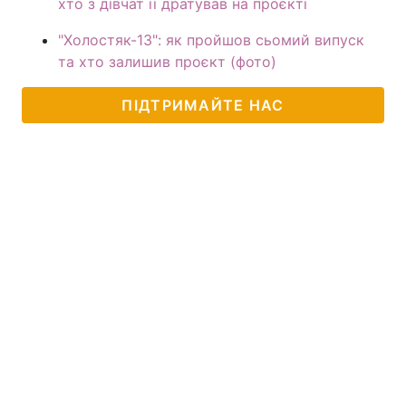
хто з дівчат її дратував на проєкті
"Холостяк-13": як пройшов сьомий випуск
та хто залишив проєкт (фото)
ПІДТРИМАЙТЕ НАС