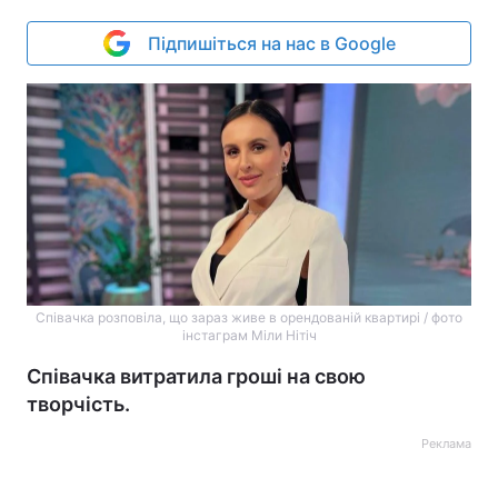
Підпишіться на нас в Google
Співачка розповіла, що зараз живе в орендованій квартирі / фото
інстаграм Міли Нітіч
Співачка витратила гроші на свою
творчість.
Реклама