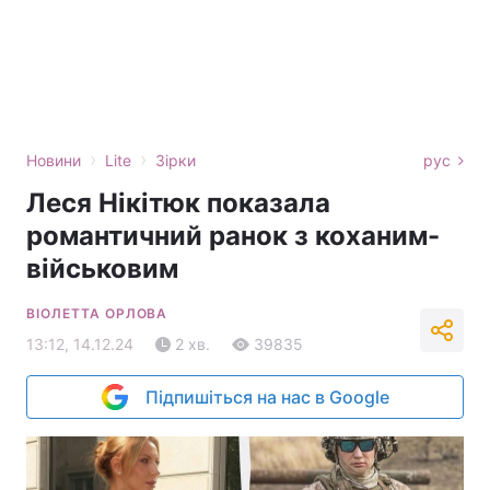
›
›
Новини
Lite
Зірки
рус
Леся Нікітюк показала
романтичний ранок з коханим-
військовим
ВІОЛЕТТА ОРЛОВА
13:12, 14.12.24
2 хв.
39835
Підпишіться на нас в Google