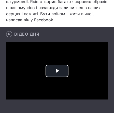
штурмової. Яків створив багато яскравих образів
в нашому кіно і назавжди залишиться в наших
Лонгріди
серцях і пам'яті. Бути воїном - жити вічно". –
написав він у Facebook.
Відео з Youtube
Статті
ВІДЕО ДНЯ
Інтерв'ю
Думки
Архів
Вакансії
Контакти
Послуги
Play
Video