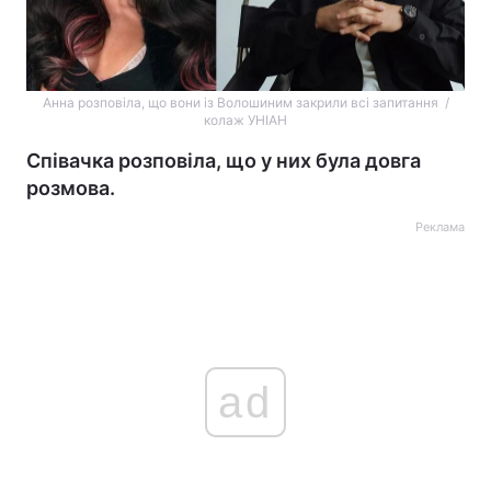
Анна розповіла, що вони із Волошиним закрили всі запитання /
колаж УНІАН
Співачка розповіла, що у них була довга
розмова.
Реклама
ad