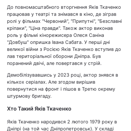
До повномасштабного вторгнення Яків Ткаченко
Тема оформлення
працював у театрі та знімався в кіно, де зіграв
ролі у фільмах "Червоний", "Припутні", "Безславні
кріпаки", "Ціна правди". Також актор виконав
роль у фільмі кінорежисера Олеся Саніна
"Довбуш" опришка Івана Сабата. У перші дні
великої війни з Росією Яків Ткаченко вступив до
лав територіальної оборони Дніпра. Був
поранений двічі, але повертався у стрій.
Демобілізувавшись у 2023 році, актор знявся в
кількох серіалах. Але згодом вирішив
повернутися на фронт і пішов в Третю окрему
штурмову бригаду.
Хто Такий Яків Ткаченко
Яків Ткаченко народився 2 лютого 1979 року в
Дніпрі (на той час Дніпропетровськ). У складі