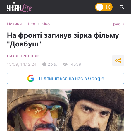
›
›
Новини
Lite
Кіно
рус
На фронті загинув зірка фільму
"Довбуш"
НАДЯ ПРИШЛЯК
15:09, 14.12.24
2 хв.
14559
Підпишіться на нас в Google