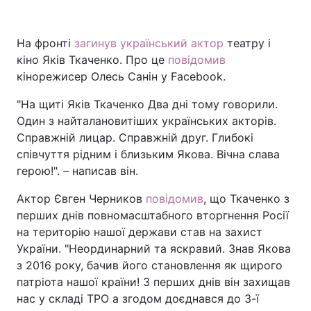
На фронті
загинув український актор
театру і
кіно Яків Ткаченко. Про це
повідомив
Головна
Війна
кінорежисер Олесь Санін у Facebook.
Україна
Політика
"На щиті Яків Ткаченко Два дні тому говорили.
Один з найталановитіших українських акторів.
Економіка
Світ
Справжній лицар. Справжній друг. Глибокі
Спорт
Наука
співчуття рідним і близьким Якова. Вічна слава
герою!". – написав він.
Техно і зв'язок
Лайт
Актор Євген Черников
повідомив
, що Ткаченко з
Зброя
Інциденти
перших днів повномасштабного вторгнення Росії
на територію нашої держави став на захист
Здоров'я
Туризм
України. "Неординарний та яскравий. Знав Якова
з 2016 року, бачив його становлення як щирого
Цікавинки
Погода
патріота нашої країни! З перших днів він захищав
нас у складі ТРО а згодом доєднався до 3-ї
Екологія
Регіони