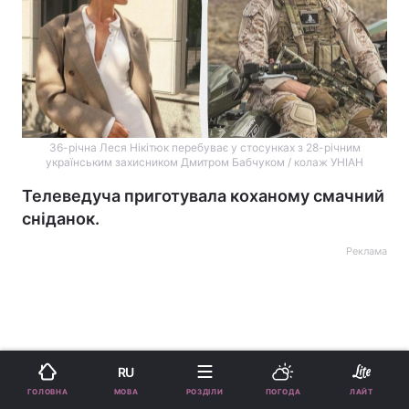
36-річна Леся Нікітюк перебуває у стосунках з 28-річним
українським захисником Дмитром Бабчуком / колаж УНІАН
Телеведуча приготувала коханому смачний
сніданок.
Реклама
RU
ad
МОВА
ГОЛОВНА
РОЗДІЛИ
ПОГОДА
ЛАЙТ