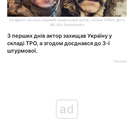
На фронті загинув відомий український актор / колаж УНІАН, фото
ФБ Alla Samoylenko
З перших днів актор захищав Україну у
складі ТРО, а згодом доєднався до 3-ї
штурмової.
Реклама
ad