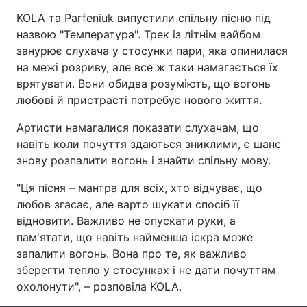
KOLA та Parfeniuk випустили спільну пісню під
назвою "Температура". Трек із літнім вайбом
занурює слухача у стосунки пари, яка опинилася
Головна
Війна
на межі розриву, але все ж таки намагається їх
врятувати. Вони обидва розуміють, що вогонь
Україна
Політика
любові й пристрасті потребує нового життя.
Економіка
Світ
Артисти намагалися показати слухачам, що
навіть коли почуття здаються зниклими, є шанс
Спорт
Наука
знову розпалити вогонь і знайти спільну мову.
Техно і зв'язок
Лайт
"Ця пісня – мантра для всіх, хто відчуває, що
любов згасає, але варто шукати спосіб її
Зброя
Інциденти
відновити. Важливо не опускати руки, а
пам'ятати, що навіть найменша іскра може
Здоров'я
Туризм
запалити вогонь. Вона про те, як важливо
зберегти тепло у стосунках і не дати почуттям
Цікавинки
Погода
охолонути", – розповіла KOLA.
Екологія
Регіони