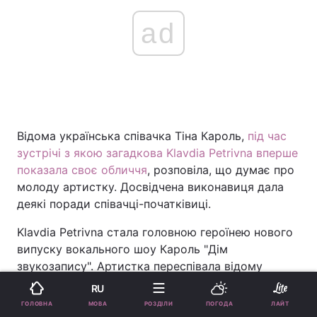
ad
Відома українська співачка Тіна Кароль,
під час
зустрічі з якою загадкова Klavdia Petrivna вперше
показала своє обличчя
, розповіла, що думає про
молоду артистку. Досвідчена виконавиця дала
деякі поради співачці-початківиці.
Klavdia Petrivna стала головною героїнею нового
випуску вокального шоу Кароль "Дім
звукозапису". Артистка переспівала відому
пісню "Намалюй мені ніч", і тепер вона зазвучала
RU
по-новому.
МОВА
ГОЛОВНА
РОЗДІЛИ
ПОГОДА
ЛАЙТ