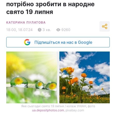
потрібно зробити в народне
свято 19 липня
КАТЕРИНА ПУЛАТОВА
18:00, 18.07.24
3 хв.
9260
Підпишіться на нас в Google
Яке сьогодні свято 19 липня / колаж УНІАН, фото
ua.depositphotos.com
, pixabay.com