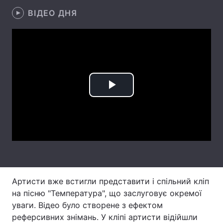
ВІДЕО ДНЯ
Лонгріди
Відео з Youtube
Статті
Інтерв'ю
Думки
Архів
Вакансії
Play
Контакти
Video
Послуги
Артисти вже встигли представити і спільний кліп
на пісню "Температура", що заслуговує окремої
уваги. Відео було створене з ефектом
реферсивних знімань. У кліпі артисти відійшли