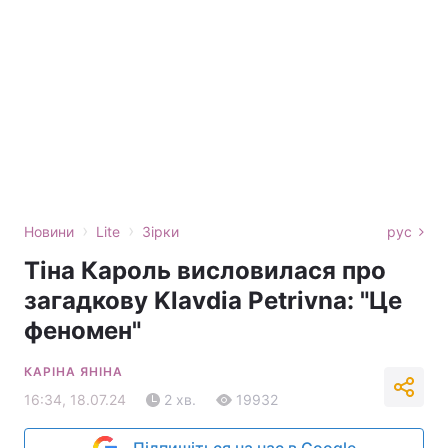
›
›
Новини
Lite
Зірки
рус
Тіна Кароль висловилася про
загадкову Klavdia Petrivna: "Це
феномен"
КАРІНА ЯНІНА
16:34, 18.07.24
2 хв.
19932