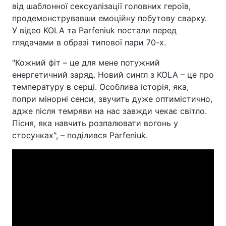
від шаблонної сексуалізації головних героїв,
Тема оформлення
продемонструвавши емоційну побутову сварку.
У відео KOLA та Parfeniuk постали перед
глядачами в образі типової пари 70-х.
"Кожний фіт – це для мене потужний
енергетичний заряд. Новий сингл з KOLA – це про
температуру в серці. Особлива історія, яка,
попри мінорні сенси, звучить дуже оптимістично,
адже після темряви на нас завжди чекає світло.
Пісня, яка навчить розпалювати вогонь у
стосунках", – поділився Parfeniuk.