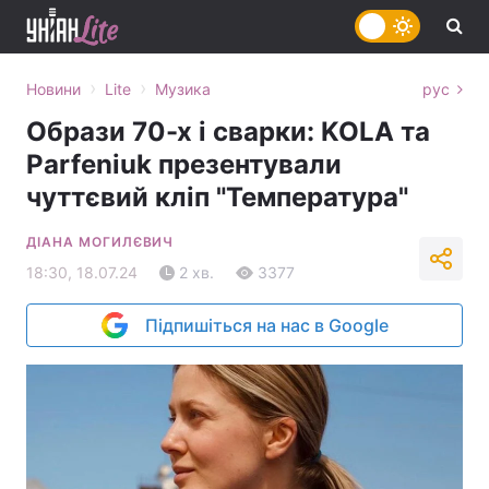
›
›
Новини
Lite
Музика
рус
Образи 70-х і сварки: KOLA та
Parfeniuk презентували
чуттєвий кліп "Температура"
ДІАНА МОГИЛЄВИЧ
18:30, 18.07.24
2 хв.
3377
Підпишіться на нас в Google