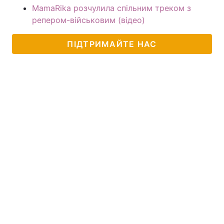
MamaRika розчулила спільним треком з
репером-військовим (відео)
ПІДТРИМАЙТЕ НАС