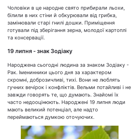
Чоловіки в це народне свято прибирали льохи,
білили в них стіни й обкурювали від грибка,
замінювали старі гнилі дошки. Приміщення
готували під зберігання зерна, молодої картоплі
та консервації.
19 липня - знак Зодіаку
Народжена сьогодні людина за знаком Зодіаку -
Рак. Іменинники цього дня за характером
скромні, доброзичливі, тихі. Вони не люблять
гучних вечірок і конфліктів. Вельми потайливі і не
завжди говорять те, що думають. Знайомі їх
часто недооцінюють. Народжені 19 липня люди
мають великий потенціал, але надто
переймаються думкою оточуючих.