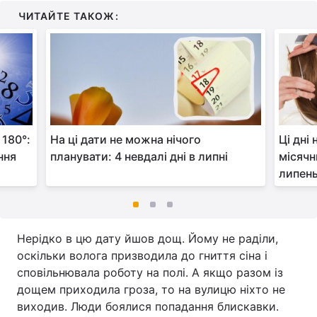
ЧИТАЙТЕ ТАКОЖ:
 180°:
На ці дати не можна нічого
Ці дні
ння
планувати: 4 невдалі дні в липні
місячн
липен
Нерідко в цю дату йшов дощ. Йому не раділи,
оскільки волога призводила до гниття сіна і
сповільнювала роботу на полі. А якщо разом із
дощем приходила гроза, то на вулицю ніхто не
виходив. Люди боялися попадання блискавки.