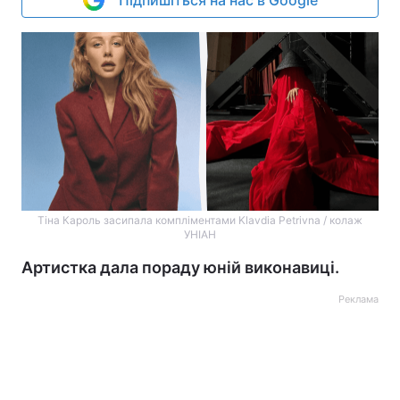
Підпишіться на нас в Google
Тіна Кароль засипала компліментами Klavdia Petrivna / колаж
УНІАН
Артистка дала пораду юній виконавиці.
Реклама