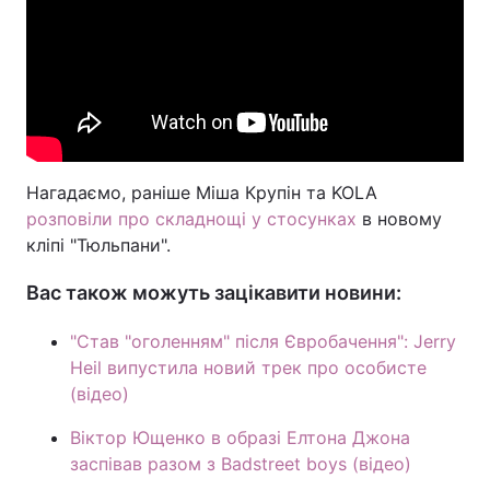
Нагадаємо, раніше Міша Крупін та KOLA
розповіли про складнощі у стосунках
в новому
кліпі "Тюльпани".
Вас також можуть зацікавити новини:
"Став "оголенням" після Євробачення": Jerry
Heil випустила новий трек про особисте
(відео)
Віктор Ющенко в образі Елтона Джона
заспівав разом з Badstreet boys (відео)