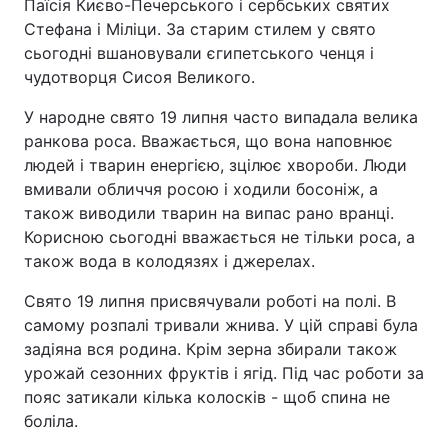
Паїсія Києво-Печерського і сербських святих
Стефана і Міліци. За старим стилем у свято
сьогодні вшановували єгипетського ченця і
чудотворця Сисоя Великого.
У народне свято 19 липня часто випадала велика
ранкова роса. Вважається, що вона наповнює
людей і тварин енергією, зцілює хвороби. Люди
вмивали обличчя росою і ходили босоніж, а
також виводили тварин на випас рано вранці.
Корисною сьогодні вважається не тільки роса, а
також вода в колодязях і джерелах.
Свято 19 липня присвячували роботі на полі. В
самому розпалі тривали жнива. У цій справі була
задіяна вся родина. Крім зерна збирали також
урожай сезонних фруктів і ягід. Під час роботи за
пояс затикали кілька колосків - щоб спина не
боліла.