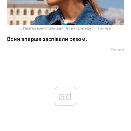
Співачка випустила нову пісню / Скріншот Instagram
Вони вперше заспівали разом.
Реклама
ad