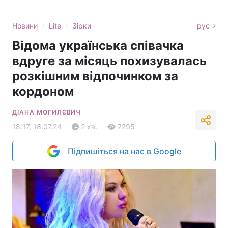
›
›
Новини
Lite
Зірки
рус
Відома українська співачка
вдруге за місяць похизувалась
розкішним відпочинком за
кордоном
ДІАНА МОГИЛЄВИЧ
18:17, 18.07.24
2 хв.
7295
Підпишіться на нас в Google