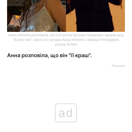
Анна Неплях розповіла, кого б хотіла бачити головним героєм шоу
"Холостяк" / фото інстаграм Анна Неплях, скріншот Instagram,
колаж УНІАН
Анна розповіла, що він "її краш".
Реклама
ad