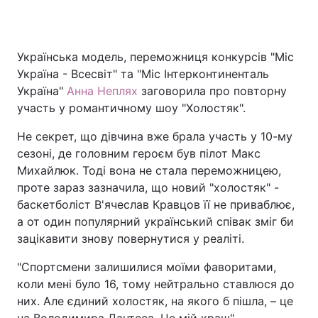
Українська модель, переможниця конкурсів "Міс
Україна - Всесвіт" та "Міс Інтерконтиненталь
Україна"
Анна Неплях
заговорила про повторну
участь у романтичному шоу "Холостяк".
Не секрет, що дівчина вже брала участь у 10-му
сезоні, де головним героєм був пілот Макс
Михайлюк. Тоді вона не стала переможницею,
проте зараз зазначила, що новий "холостяк" -
баскетболіст В'ячеслав Кравцов її не приваблює,
а от один популярний український співак зміг би
зацікавити знову повернутися у реаліті.
"Спортсмени залишилися моїми фаворитами,
коли мені було 16, тому нейтрально ставлюся до
них. Але єдиний холостяк, на якого б пішла, – це