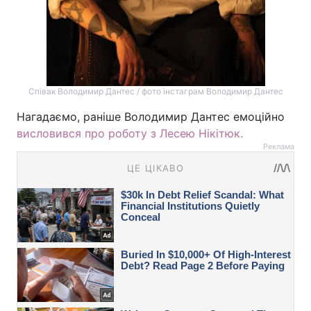
Співак Володимир Дантес / фото інстаграм Володимир Дантес
Нагадаємо, раніше Володимир Дантес емоційно
висловився про роботу з Лесею Нікітюк.
Реклама