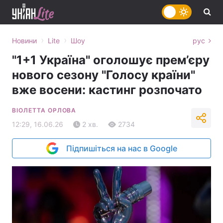
›
›
Новини
Lite
Шоу
рус
"1+1 Україна" оголошує прем’єру
нового сезону "Голосу країни"
вже восени: кастинг розпочато
ВІОЛЕТТА ОРЛОВА
12:29, 16.06.26
2 хв.
2734
Підпишіться на нас в Google