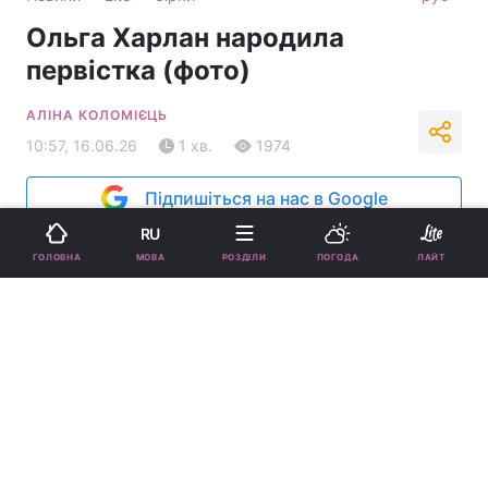
Ольга Харлан народила
первістка (фото)
АЛІНА КОЛОМІЄЦЬ
10:57, 16.06.26
1 хв.
1974
Підпишіться на нас в Google
RU
МОВА
ГОЛОВНА
РОЗДІЛИ
ПОГОДА
ЛАЙТ
Ольга Харлан вперше стала мамою / фото інстаграм Ольга Харлан,
колаж УНІАН