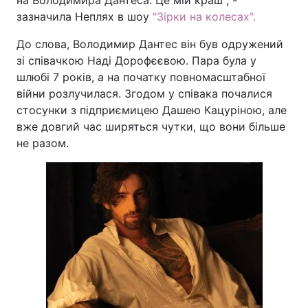
на Володимира Дантеса. Це мій краш", -
зазначила Неплях в шоу
"Зірки на колесах".
До слова, Володимир Дантес він був одружений
зі співачкою Наді Дорофєєвою. Пара була у
шлюбі 7 років, а на початку повномасштабної
війни розлучилася. Згодом у співака почалися
стосунки з підприємицею Дашею Кацуріною, але
вже довгий час ширяться чутки, що вони більше
не разом.