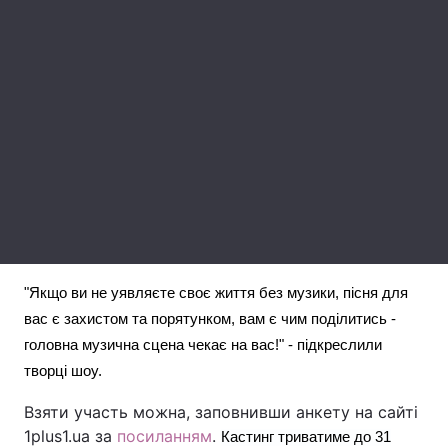
Лонгріди
Відео з Youtube
Статті
Інтерв'ю
Думки
Архів
Вакансії
Контакти
Послуги
"Якщо ви не уявляєте своє життя без музики, пісня для
вас є захистом та порятунком, вам є чим поділитись -
головна музична сцена чекає на вас!" - підкреслили
творці шоу.
Взяти участь можна, заповнивши анкету на сайті
1plus1.ua за
посиланням
.
Кастинг триватиме до 31