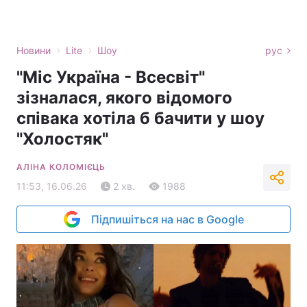
›
›
Новини
Lite
Шоу
рус
"Міс Україна - Всесвіт"
зізналася, якого відомого
співака хотіла б бачити у шоу
"Холостяк"
АЛІНА КОЛОМІЄЦЬ
11:53, 16.06.26
2 хв.
1988
Підпишіться на нас в Google