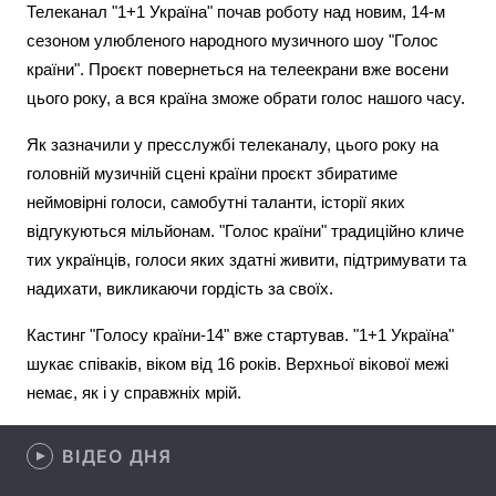
Телеканал "1+1 Україна" почав роботу над новим, 14-м
сезоном улюбленого народного музичного шоу "Голос
країни". Проєкт повернеться на телеекрани вже восени
Головна
Війна
цього року, а вся країна зможе обрати голос нашого часу.
Україна
Політика
Як зазначили у пресслужбі телеканалу, цього року на
головній музичній сцені країни проєкт збиратиме
Економіка
Світ
неймовірні голоси, самобутні таланти, історії яких
відгукуються мільйонам. "Голос країни" традиційно кличе
Спорт
Наука
тих українців, голоси яких здатні живити, підтримувати та
надихати, викликаючи гордість за своїх.
Техно і зв'язок
Лайт
Кастинг "Голосу країни-14" вже стартував. "1+1 Україна"
Зброя
Інциденти
шукає співаків, віком від 16 років. Верхньої вікової межі
Здоров'я
Туризм
немає, як і у справжніх мрій.
Цікавинки
Погода
ВІДЕО ДНЯ
Екологія
Регіони