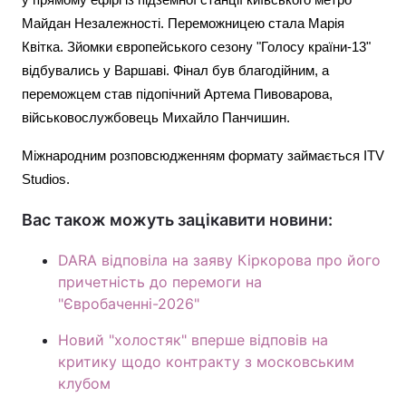
у прямому ефірі із підземної станції київського метро
Майдан Незалежності. Переможницею стала Марія
Квітка. Зйомки європейського сезону "Голосу країни-13"
відбувались у Варшаві. Фінал був благодійним, а
переможцем став підопічний Артема Пивоварова,
військовослужбовець Михайло Панчишин.
Міжнародним розповсюдженням формату займається ITV
Studios.
Вас також можуть зацікавити новини:
DARA відповіла на заяву Кіркорова про його
причетність до перемоги на
"Євробаченні-2026"
Новий "холостяк" вперше відповів на
критику щодо контракту з московським
клубом