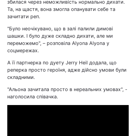
збилася через неможливість нормально дихати.
Та, на щастя, вона змогла опанувати себе та
зачитати реп.
"Було неочікувано, що в залі палили димові
шашки. І було дуже складно дихати, але ми
переможемо", – розповіла Аlyona Аlyona у
соцмережах.
А її партнерка по дуету Jerry Heil додала, що
реперка просто героїня, адже дійсно умови були
складними.
"Альона зачитала просто в нереальних умовах", -
наголосила співачка.