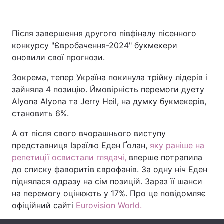
Після завершення другого півфіналу пісенного
Головна
Війна
конкурсу "Євробачення-2024" букмекери
оновили свої прогнози.
Україна
Політика
Зокрема, тепер Україна покинула трійку лідерів і
Економіка
Світ
зайняла 4 позицію. Ймовірність перемоги дуету
Alyona Alyona та Jerry Heil, на думку букмекерів,
Спорт
Наука
становить 6%.
Техно і зв'язок
Лайт
А от після свого вчорашнього виступу
представниця Ізраїлю Еден Ґолан,
яку раніше на
Зброя
Інциденти
репетиції освистали глядачі,
вперше потрапила
до списку фаворитів єврофанів. За одну ніч Еден
Здоров'я
Туризм
піднялася одразу на сім позицій. Зараз її шанси
на перемогу оцінюють у 17%. Про це повідомляє
Цікавинки
Погода
офіційний сайті
Еurovision World.
Екологія
Регіони