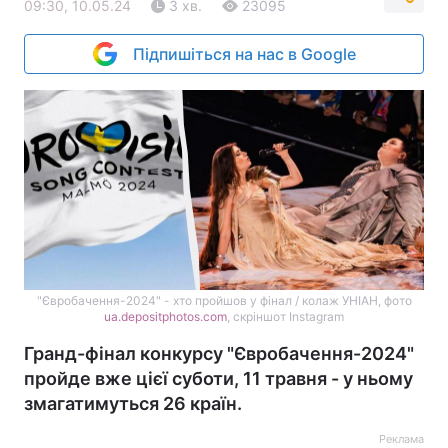
09:30, 10.05.24
3 хв.
23095
Підпишіться на нас в Google
"Євробачення-2024" - хто пройшов у фінал / колаж УНІАН, фото
ua.depositphotos.com
, скріншот Instagram
Гранд-фінал конкурсу "Євробачення-2024"
пройде вже цієї суботи, 11 травня - у ньому
змагатимуться 26 країн.
Реклама