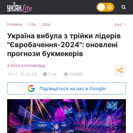
›
›
Новини
Lite
Шоу
рус
Україна вибула з трійки лідерів
"Євробачення-2024": оновлені
прогнози букмекерів
АЛІНА КОЛОМІЄЦЬ
10:17, 10.05.24
2 хв.
80088
Підпишіться на нас в Google