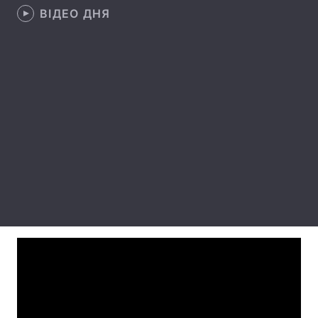
ВІДЕО ДНЯ
Лонгріди
Відео з Youtube
Статті
Інтерв'ю
Думки
Архів
Вакансії
Контакти
Послуги