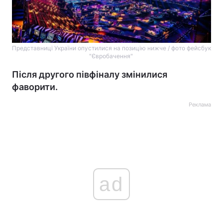
Представниці України опустилися на позицію нижче / фото фейсбук
"Євробачення"
Після другого півфіналу змінилися
фаворити.
Реклама
ad