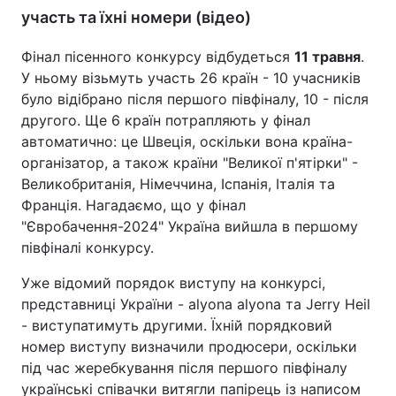
участь та їхні номери (відео)
Фінал пісенного конкурсу відбудеться
11 травня
.
У ньому візьмуть участь 26 країн - 10 учасників
було відібрано після першого півфіналу, 10 - після
другого. Ще 6 країн потрапляють у фінал
автоматично: це Швеція, оскільки вона країна-
організатор, а також країни "Великої п'ятірки" -
Великобританія, Німеччина, Іспанія, Італія та
Франція. Нагадаємо, що у фінал
"Євробачення-2024" Україна вийшла в першому
півфіналі конкурсу.
Уже відомий порядок виступу на конкурсі,
представниці України - аlyona аlyona та Jerry Heil
- виступатимуть другими. Їхній порядковий
номер виступу визначили продюсери, оскільки
під час жеребкування після першого півфіналу
українські співачки витягли папірець із написом