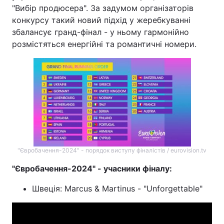
"Вибір продюсера". За задумом організаторів
конкурсу такий новий підхід у жеребкуванні
збалансує гранд-фінал - у ньому гармонійно
розмістяться енергійні та романтичні номери.
"Євробачення-2024" - порядок виступу фіналістів / eurovision.tv
"Євробачення-2024" - учасники фіналу:
Швеція: Marcus & Martinus - "Unforgettable"