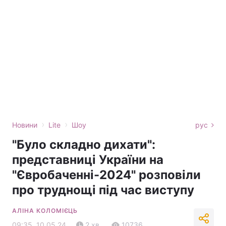
›
›
Новини
Lite
Шоу
рус
"Було складно дихати":
представниці України на
"Євробаченні-2024" розповіли
про труднощі під час виступу
АЛІНА КОЛОМІЄЦЬ
09:35, 10.05.24
2 хв.
10736