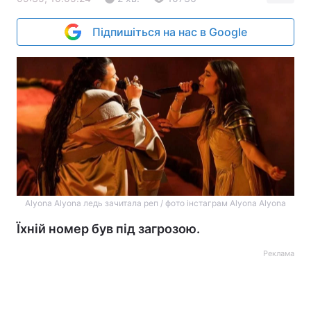
Підпишіться на нас в Google
Аlyona Аlyona ледь зачитала реп / фото інстаграм Аlyona Аlyona
Їхній номер був під загрозою.
Реклама