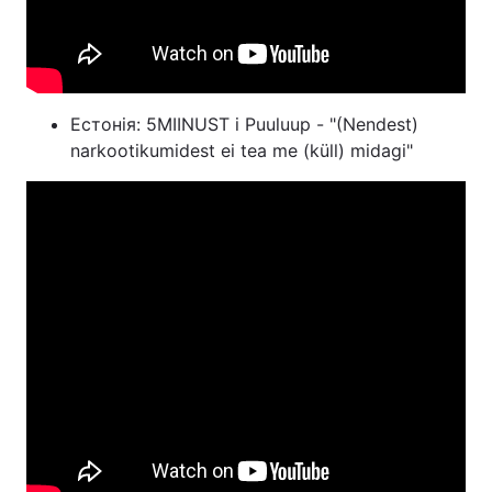
Естонія: 5MIINUST і Puuluup - "(Nendest)
narkootikumidest ei tea me (küll) midagi"