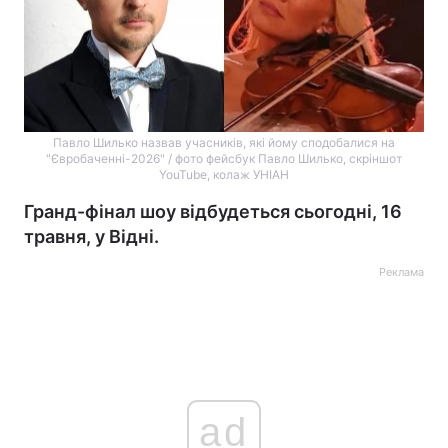
Павло Шилько назвав учасників, які йому сподобалися на
"Євробаченні-2026" / фото фейсбук Павло Шилько, скріншот
YouTube, колаж УНІАН
Гранд-фінал шоу відбудеться сьогодні, 16
травня, у Відні.
Реклама
ad