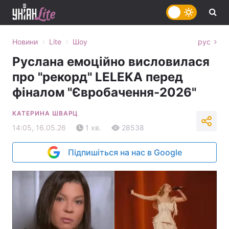
›
›
Новини
Lite
Шоу
рус
Руслана емоційно висловилася
про "рекорд" LELEKA перед
фіналом "Євробачення-2026"
КАТЕРИНА ШВАРЦ
14:05, 16.05.26
1 хв.
28538
Підпишіться на нас в Google