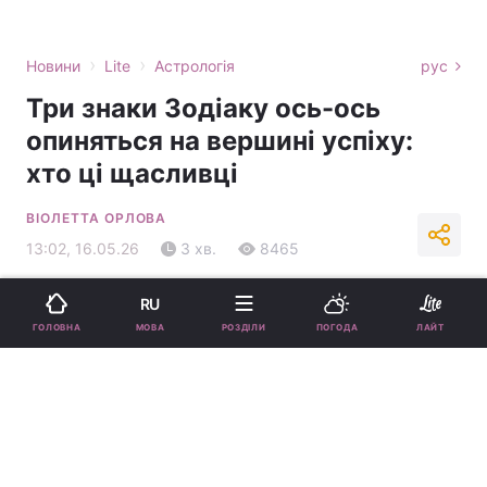
›
›
Новини
Lite
Астрологія
рус
Три знаки Зодіаку ось-ось
опиняться на вершині успіху:
хто ці щасливці
ВІОЛЕТТА ОРЛОВА
13:02, 16.05.26
3 хв.
8465
Підпишіться на нас в Google
RU
МОВА
ГОЛОВНА
РОЗДІЛИ
ПОГОДА
ЛАЙТ