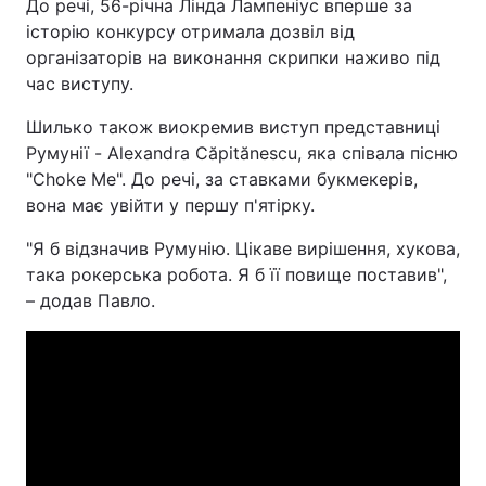
До речі, 56-річна Лінда Лампеніус вперше за
історію конкурсу отримала дозвіл від
організаторів на виконання скрипки наживо під
час виступу.
Шилько також виокремив виступ представниці
Румунії - Alexandra Căpitănescu, яка співала пісню
"Choke Me". До речі, за ставками букмекерів,
вона має увійти у першу п'ятірку.
"Я б відзначив Румунію. Цікаве вирішення, хукова,
така рокерська робота. Я б її повище поставив",
– додав Павло.