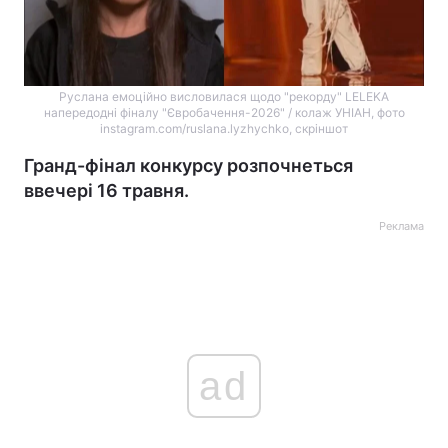
Руслана емоційно висловилася щодо "рекорду" LELEKA
напередодні фіналу "Євробачення-2026" / колаж УНІАН, фото
instagram.com/ruslana.lyzhychko, скріншот
Гранд-фінал конкурсу розпочнеться
ввечері 16 травня.
Реклама
ad