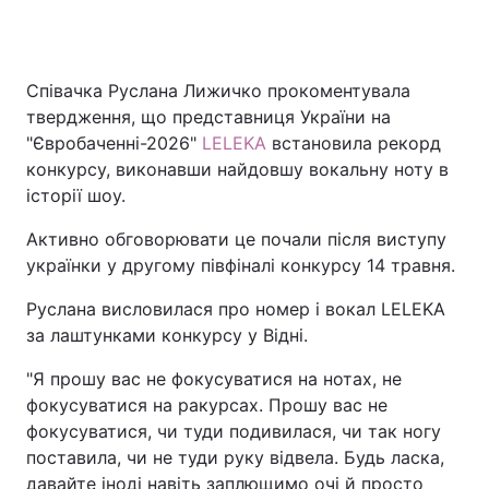
Співачка Руслана Лижичко прокоментувала
Головна
Війна
твердження, що представниця України на
"Євробаченні-2026"
Україна
LELEKA
Політика
встановила рекорд
конкурсу, виконавши найдовшу вокальну ноту в
Економіка
Світ
історії шоу.
Активно обговорювати це почали після виступу
Спорт
Наука
українки у другому півфіналі конкурсу 14 травня.
Техно і зв'язок
Лайт
Руслана висловилася про номер і вокал LELEKA
за лаштунками конкурсу у Відні.
Зброя
Інциденти
"Я прошу вас не фокусуватися на нотах, не
Здоров'я
Туризм
фокусуватися на ракурсах. Прошу вас не
фокусуватися, чи туди подивилася, чи так ногу
Цікавинки
Погода
поставила, чи не туди руку відвела. Будь ласка,
Екологія
Регіони
давайте іноді навіть заплющимо очі й просто