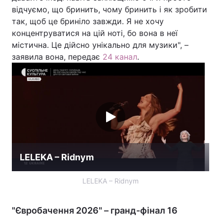
відчуємо, що бринить, чому бринить і як зробити
Лонгріди
так, щоб це бриніло завжди. Я не хочу
концентруватися на цій ноті, бо вона в неї
містична. Це дійсно унікально для музики", –
Відео з Youtube
Статті
заявила вона, передає
24 канал
.
Інтерв'ю
Думки
Архів
Вакансії
Контакти
Послуги
LELEKA – Ridnym
LELEKA – Ridnym
"Євробачення 2026" – гранд-фінал 16