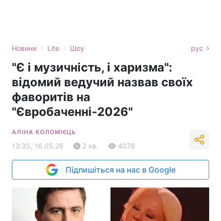
›
›
Новини
Lite
Шоу
рус
"Є і музичність, і харизма":
відомий ведучий назвав своїх
фаворитів на
"Євробаченні-2026"
АЛІНА КОЛОМІЄЦЬ
13:35, 16.05.26
2 хв.
4078
Підпишіться на нас в Google