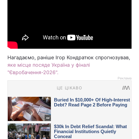
Нагадаємо, раніше Ігор Кондратюк спрогнозував,
яке місце посяде Україна у фіналі
"Євробачення-2026".
Реклама