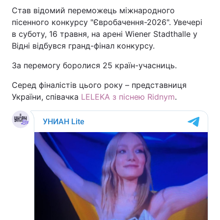
Став відомий переможець міжнародного
пісенного конкурсу "Євробачення-2026". Увечері
в суботу, 16 травня, на арені Wiener Stadthalle у
Головна
Війна
Відні відбувся гранд-фінал конкурсу.
Україна
Політика
За перемогу боролися 25 країн-учасниць.
Серед фіналістів цього року – представниця
Економіка
Світ
України, співачка
LELEKA з піснею Ridnym
.
Спорт
Наука
Техно і зв'язок
Лайт
Зброя
Інциденти
Здоров'я
Туризм
Цікавинки
Погода
Екологія
Регіони