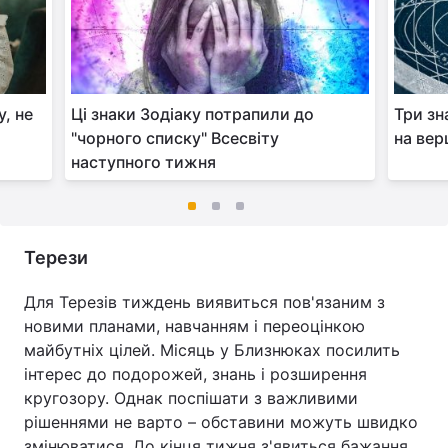
, не
Ці знаки Зодіаку потрапили до
Три зн
"чорного списку" Всесвіту
на вер
наступного тижня
Терези
Для Терезів тиждень виявиться пов'язаним з
новими планами, навчанням і переоцінкою
майбутніх цілей. Місяць у Близнюках посилить
інтерес до подорожей, знань і розширення
кругозору. Однак поспішати з важливими
рішеннями не варто – обставини можуть швидко
змінюватися. До кінця тижня з'явиться бажання