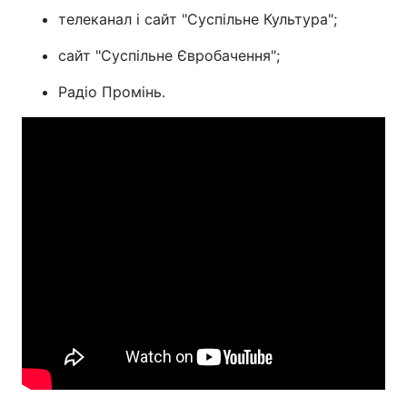
телеканал і сайт "Суспільне Культура";
сайт "Суспільне Євробачення";
Радіо Промінь.