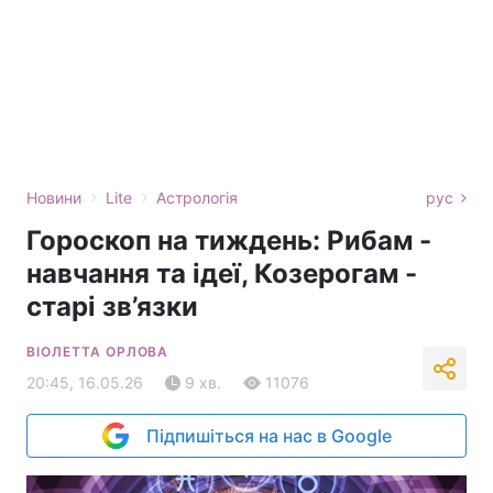
›
›
Новини
Lite
Астрологія
рус
Гороскоп на тиждень: Рибам -
навчання та ідеї, Козерогам -
старі зв’язки
ВІОЛЕТТА ОРЛОВА
20:45, 16.05.26
9 хв.
11076
Підпишіться на нас в Google