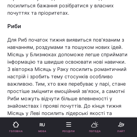
посилиться бажання розібратися у власних
почуттях та пріоритетах.
Риби
Для Риб початок тижня виявиться пов'язаним з
навчанням, роздумами та пошуком нових ідей.
Місяць у Близнюках допоможе легше сприймати
інформацію та швидше освоювати нові навички.
З вівторка Місяць у Раку посилить романтичний
настрій і зробить тему стосунків особливо
важливою. Тим, хто вже перебуває у парі, стане
простіше зміцнити емоційний зв'язок, а самотні
Риби можуть відчути більше впевненості у
знайомствах і прояві почуттів. До кінця тижня
Місяць у Леві посилить лідерські якості та
бажання брати ініціативу у свої руки. У вихідні
RU
Місяць у Діві допоможе стати уважнішим до
МОВА
ГОЛОВНА
РОЗДІЛИ
ПОГОДА
ЛАЙТ
оточуючих і поліпшити взаємодію з колегами,