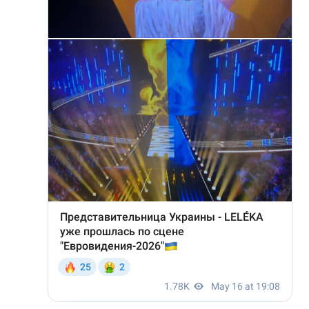
Лонгріди
Відео з Youtube
Статті
Інтерв'ю
Думки
Архів
Вакансії
Контакти
Послуги