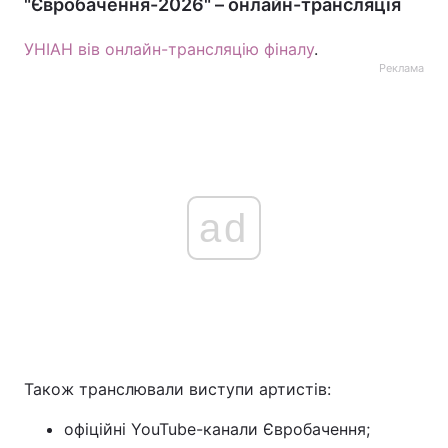
"Євробачення-2026" – онлайн-трансляція
УНІАН вів онлайн-трансляцію фіналу
.
Реклама
ad
Також транслювали виступи артистів:
офіційні YouTube-канали Євробачення;