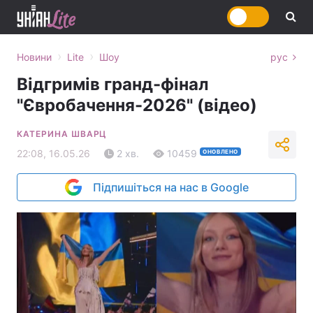
›
›
Новини
Lite
Шоу
рус
Відгримів гранд-фінал
"Євробачення-2026" (відео)
КАТЕРИНА ШВАРЦ
22:08, 16.05.26
2 хв.
10459
ОНОВЛЕНО
Підпишіться на нас в Google