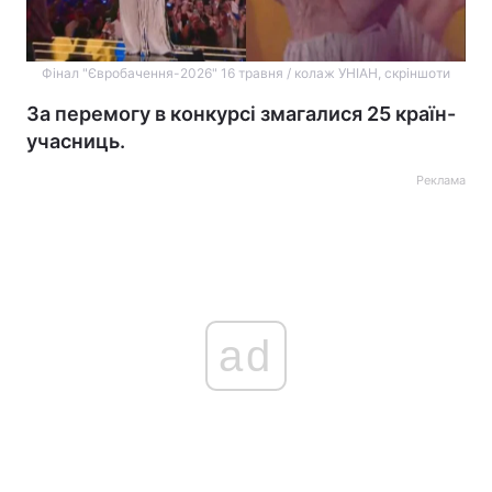
Фінал "Євробачення-2026" 16 травня / колаж УНІАН, скріншоти
За перемогу в конкурсі змагалися 25 країн-
учасниць.
Реклама
ad