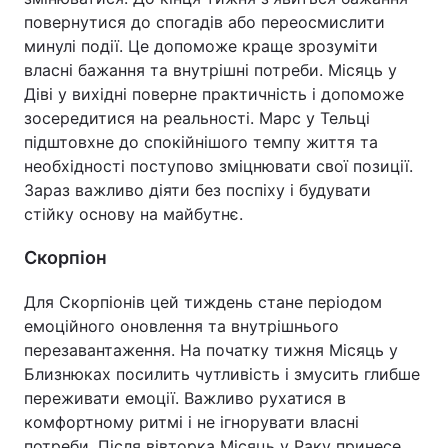
повернутися до спогадів або переосмислити
минулі події. Це допоможе краще зрозуміти
власні бажання та внутрішні потреби. Місяць у
Діві у вихідні поверне практичність і допоможе
зосередитися на реальності. Марс у Тельці
підштовхне до спокійнішого темпу життя та
необхідності поступово зміцнювати свої позиції.
Зараз важливо діяти без поспіху і будувати
стійку основу на майбутнє.
Скорпіон
Для Скорпіонів цей тиждень стане періодом
емоційного оновлення та внутрішнього
перезавантаження. На початку тижня Місяць у
Близнюках посилить чутливість і змусить глибше
переживати емоції. Важливо рухатися в
комфортному ритмі і не ігнорувати власні
потреби. Після вівторка Місяць у Раку принесе