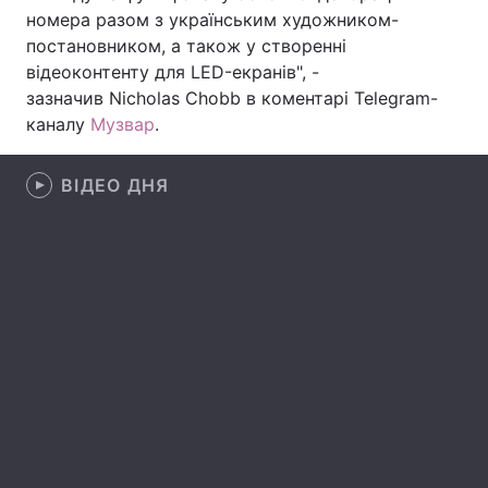
номера разом з українським художником-
Лонгріди
постановником, а також у створенні
відеоконтенту для LED-екранів", -
зазначив Nicholas Chobb в коментарі Telegram-
Відео з Youtube
Статті
каналу
Музвар
.
Інтерв'ю
Думки
ВІДЕО ДНЯ
Архів
Вакансії
Контакти
Послуги