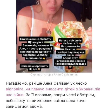
Скріншот сторіз Анни Саліванчук
Нагадаємо, раніше Анна Саліванчук чесно
відповіла, чи планує вивозити дітей з України під
час війни.
За її словами, попри часті обстріли,
небезпеку та вимкнення світла вона хоче
залишатися вдома.