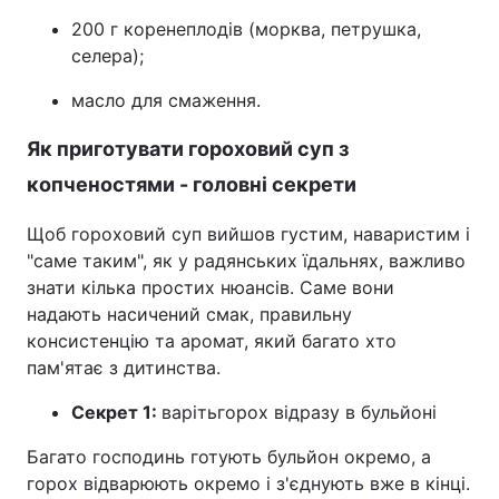
200 г коренеплодів (морква, петрушка,
селера);
масло для смаження.
Як приготувати гороховий суп з
копченостями - головні секрети
Щоб гороховий суп вийшов густим, наваристим і
"саме таким", як у радянських їдальнях, важливо
знати кілька простих нюансів. Саме вони
надають насичений смак, правильну
консистенцію та аромат, який багато хто
пам'ятає з дитинства.
Секрет 1:
варіть
горох відразу в бульйоні
Багато господинь готують бульйон окремо, а
горох відварюють окремо і з'єднують вже в кінці.