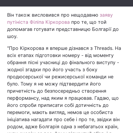
Тема оформлення
Він також висловився про нещодавню
заяву
путініста Філіпа Кіркорова
про те, що той
допомагав готувати представницю Болгарії до
шоу.
"Про Кіркорова я вперше дізнався з Threads. На
всіх етапах підготовки номеру - від моменту
обрання пісні учасниці до фінального виступу -
жодної згадки про його участь з боку
продюсерської чи режисерської команди не
було. Тому я не можу підтвердити його
причетність до безпосередньо створення
перформансу, над яким я працював. Гадаю, що
його спроби приписати собі дотичність до
перемоги, мають вигляд, немов це особиста
ініціатива нагадати про себе і про те, звідки він
родом, адже Болгарія одна з небагатьох країн,