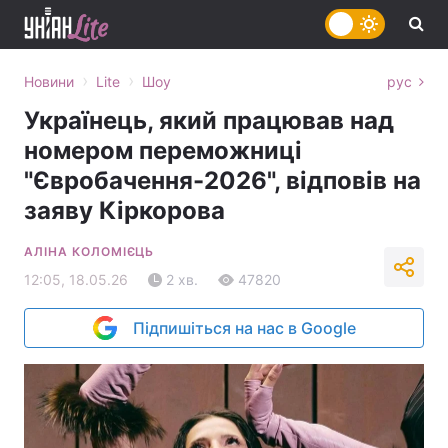
›
›
Новини
Lite
Шоу
рус
Українець, який працював над
номером переможниці
"Євробачення-2026", відповів на
заяву Кіркорова
АЛІНА КОЛОМІЄЦЬ
12:05, 18.05.26
2 хв.
47820
Підпишіться на нас в Google