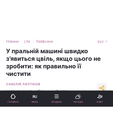
›
›
Новини
Lite
Лайфхаки
рус
У пральній машині швидко
з’явиться цвіль, якщо цього не
зробити: як правильно її
чистити
САВЕЛІЙ ЛАПТІНОВ
11:00, 18.05.26
3 хв.
2679
RU
МОВА
ГОЛОВНА
РОЗДІЛИ
ПОГОДА
ЛАЙТ
Підпишіться на нас в Google