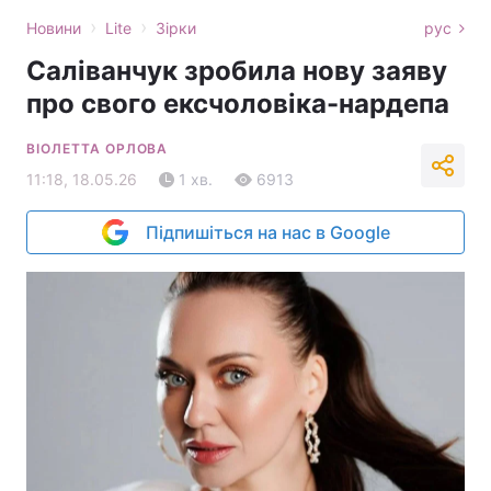
›
›
Новини
Lite
Зірки
рус
Саліванчук зробила нову заяву
про свого ексчоловіка-нардепа
ВІОЛЕТТА ОРЛОВА
11:18, 18.05.26
1 хв.
6913
Підпишіться на нас в Google