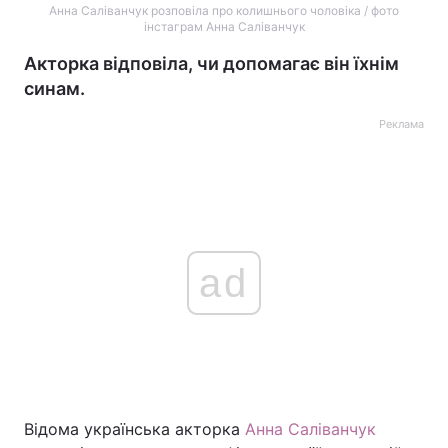
Анна Саліванчук розповіла про колишнього чоловіка / фото
інстаграм Анна Саліванчук
Акторка відповіла, чи допомагає він їхнім
синам.
Реклама
ad
Відома українська акторка
Анна Саліванчук