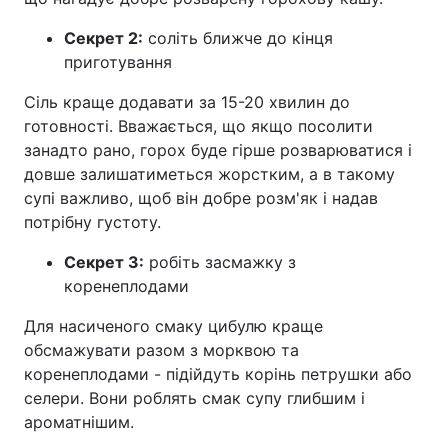
Секрет 2:
соліть ближче до кінця
приготування
Сіль краще додавати за 15-20 хвилин до
готовності. Вважається, що якщо посолити
занадто рано, горох буде гірше розварюватися і
довше залишатиметься жорстким, а в такому
супі важливо, щоб він добре розм'як і надав
потрібну густоту.
Секрет 3:
робіть засмажку з
коренеплодами
Для насиченого смаку цибулю краще
обсмажувати разом з морквою та
коренеплодами - підійдуть корінь петрушки або
селери. Вони роблять смак супу глибшим і
ароматнішим.