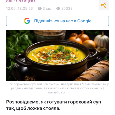
ОЛЬГА ЗАЙЦЕВА
12:00, 18.05.26
3 хв.
20338
Підпишіться на нас в Google
Щоб гороховий суп вийшов густим, наваристим і "саме таким", як у
радянських їдальнях, важливо знати кілька простих нюансів /
magnific.com
Розповідаємо, як готувати гороховий суп
так, щоб ложка стояла.