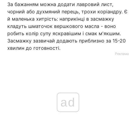
За бажанням можна додати лавровий лист,
чорний або духмяний перець, трохи коріандру. Є
й маленька хитрість: наприкінці в засмажку
кладуть шматочок вершкового масла - воно
робить колір супу яскравішим і смак м'якшим.
Засмажку зазвичай додають приблизно за 15-20
хвилин до готовності.
Реклама
ad