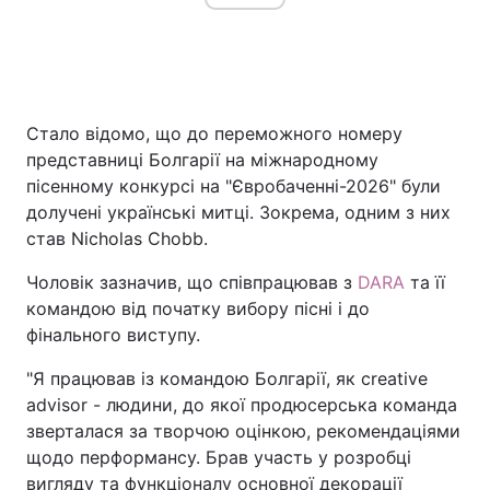
Головна
Війна
Стало відомо, що до переможного номеру
Україна
Політика
представниці Болгарії на міжнародному
пісенному конкурсі на "Євробаченні-2026" були
Економіка
Світ
долучені українські митці. Зокрема, одним з них
став Nicholas Chobb.
Спорт
Наука
Чоловік зазначив, що співпрацював з
DARA
та її
Техно і зв'язок
Лайт
командою від початку вибору пісні і до
фінального виступу.
Зброя
Інциденти
"Я працював із командою Болгарії, як creative
Здоров'я
Туризм
advisor - людини, до якої продюсерська команда
зверталася за творчою оцінкою, рекомендаціями
Цікавинки
Погода
щодо перформансу. Брав участь у розробці
Екологія
Регіони
вигляду та функціоналу основної декорації