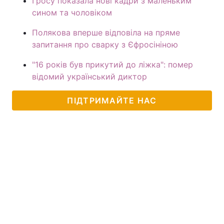
Гросу показала нові кадри з маленьким
сином та чоловіком
Полякова вперше відповіла на пряме
запитання про сварку з Єфросініною
"16 років був прикутий до ліжка": помер
відомий український диктор
ПІДТРИМАЙТЕ НАС