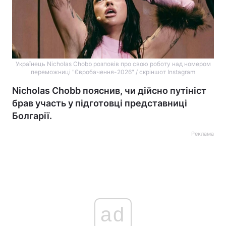
Українець Nicholas Chobb розповів про свою роботу над номером
переможниці "Євробачення-2026" / скріншот Instagram
Nicholas Chobb пояснив, чи дійсно путініст
брав участь у підготовці представниці
Болгарії.
Реклама
ad