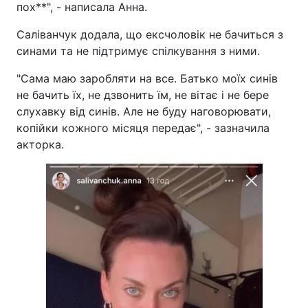
пох**", - написала Анна.
Саліванчук додала, що ексчоловік не бачиться з
синами та не підтримує спілкування з ними.
"Сама маю заробляти на все. Батько моїх синів
не бачить їх, не дзвонить їм, не вітає і не бере
слухавку від синів. Але не буду наговорювати,
копійки кожного місяця передає", - зазначила
акторка.