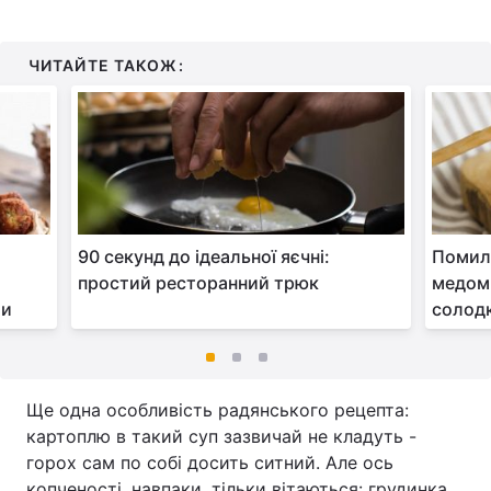
ЧИТАЙТЕ ТАКОЖ:
в
90 секунд до ідеальної яєчні:
Помилк
простий ресторанний трюк
медом:
ми
солод
Ще одна особливість радянського рецепта:
картоплю в такий суп зазвичай не кладуть -
горох сам по собі досить ситний. Але ось
копченості, навпаки, тільки вітаються: грудинка,