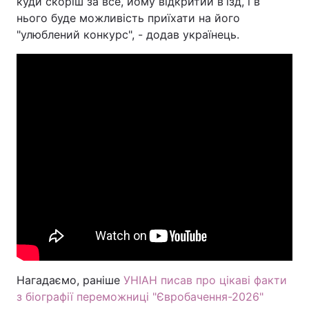
куди скоріш за все, йому відкритий вʼїзд, і в
нього буде можливість приїхати на його
"улюблений конкурс", - додав українець.
Нагадаємо, раніше
УНІАН писав про цікаві факти
з біографії переможниці "Євробачення-2026"