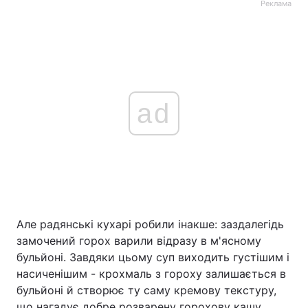
Реклама
ad
Але радянські кухарі робили інакше: заздалегідь
замочений горох варили відразу в м'ясному
бульйоні. Завдяки цьому суп виходить густішим і
насиченішим - крохмаль з гороху залишається в
бульйоні й створює ту саму кремову текстуру,
що нагадує добре розварену горохову кашу.