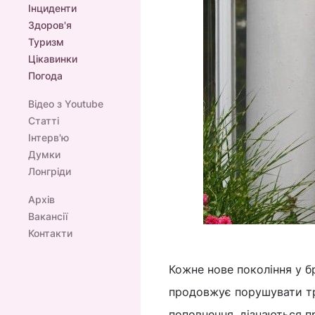
Інциденти
Здоров'я
Туризм
Цікавинки
Погода
Відео з Youtube
Статті
Інтерв'ю
Думки
Лонгріди
Архів
Вакансії
Контакти
Кожне нове покоління у б
продовжує порушувати тра
поповнення, дізнаються пр