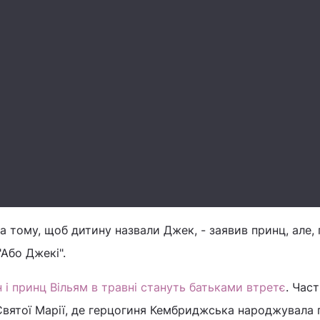
а тому, щоб дитину назвали Джек, - заявив принц, але, 
"Або Джекі".
 і принц Вільям в травні стануть батьками втретє
. Час
 Святої Марії, де герцогиня Кембриджська народжувала