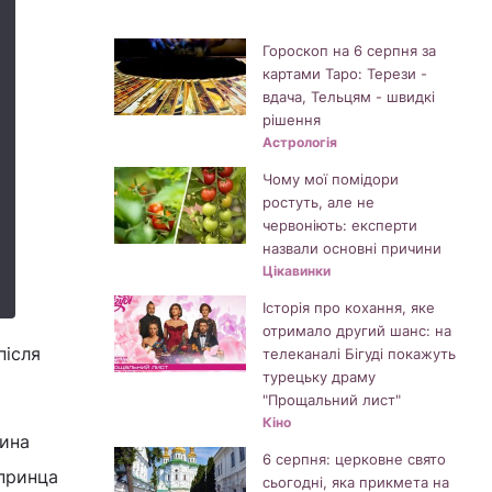
Гороскоп на 6 серпня за
картами Таро: Терези -
вдача, Тельцям - швидкі
рішення
Астрологія
Чому мої помідори
ростуть, але не
червоніють: експерти
назвали основні причини
Цікавинки
Історія про кохання, яке
отримало другий шанс: на
після
телеканалі Бігуді покажуть
турецьку драму
"Прощальний лист"
Кіно
тина
6 серпня: церковне свято
 принца
сьогодні, яка прикмета на