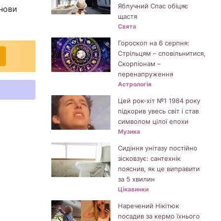
Яблучний Спас обіцяє
анови
щастя
Свята
Гороскоп на 6 серпня:
Стрільцям – сповільнитися,
Скорпіонам –
перенапруження
Астрологія
Цей рок-хіт №1 1984 року
підкорив увесь світ і став
символом цілої епохи
Музика
Сидіння унітазу постійно
зісковзує: сантехнік
пояснив, як це виправити
за 5 хвилин
Цікавинки
Наречений Нікітюк
посадив за кермо їхнього