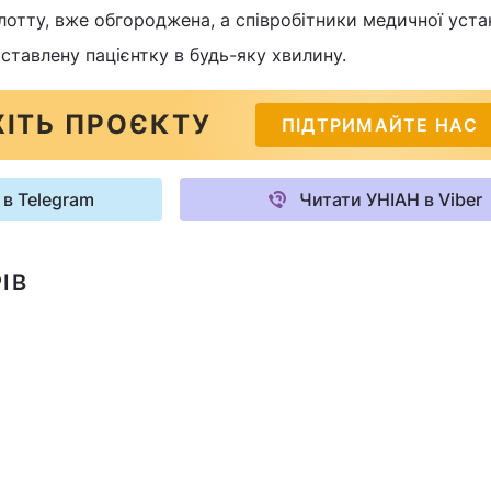
отту, вже обгороджена, а співробітники медичної уст
ставлену пацієнтку в будь-яку хвилину.
ІТЬ ПРОЄКТУ
ПІДТРИМАЙТЕ НАС
 в Telegram
Читати УНІАН в Viber
ІВ