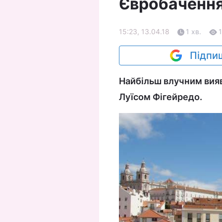
Євробаченн
15:23, 13.04.18
1 хв.
Підпиш
Найбільш влучним вияв
Луїсом Фігейредо.