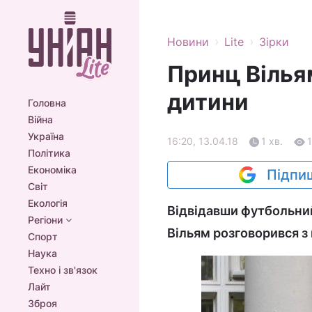
›
›
Новини
Lite
Зірки
Принц Вілья
дитини
Головна
Війна
Україна
16:20, 13.04.18
1 хв.
Політика
Економіка
Підпиш
Світ
Екологія
Відвідавши футбольний 
Регіони
Вільям розговорився з
Спорт
Наука
Техно і зв'язок
Лайт
Зброя