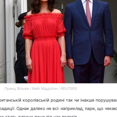
Принц Вільям і Кейт Міддлтон / REUTERS
ританській королівській родині так чи інакше порушувал
диції. Однак далеко не всі: наприклад, пари, що чека
о стать дитини лише під час пологів.