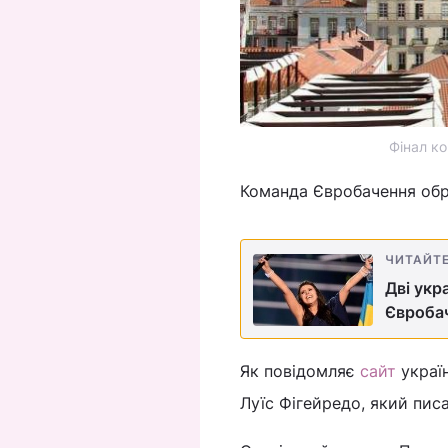
Фінал ко
Команда Євробачення обра
ЧИТАЙТ
Дві укр
Євробач
Як повідомляє
сайт
украї
Луїс Фігейредо, який пис