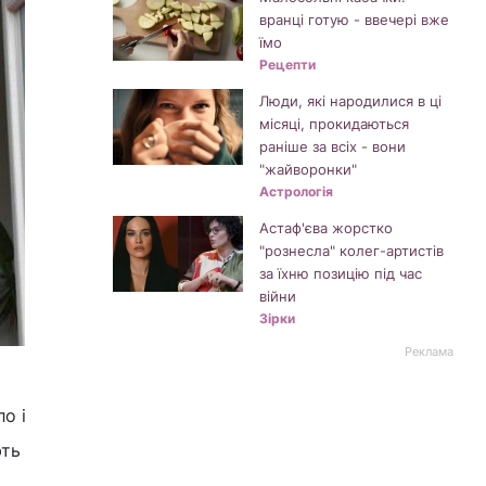
вранці готую - ввечері вже
їмо
Рецепти
Люди, які народилися в ці
місяці, прокидаються
раніше за всіх - вони
"жайворонки"
Астрологія
Астаф'єва жорстко
"рознесла" колег-артистів
за їхню позицію під час
війни
Зірки
Реклама
о і
ють