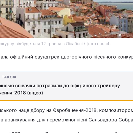
нкурсу відбудеться 12 травня в Лісабоні / фото ebu.ch
ла офіційний саундтрек цьогорічного пісенного конкур
Е ТАКОЖ
аїнські співачки потрапили до офіційного трейлеру
ення-2018 (відео)
нського нацвідбору на Євробачення-2018, композиторо
ав аранжування для переможної пісні Сальвадора Собра