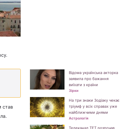
су.
Відома українська акторка
заявила про бажання
виїхати з країни
Зірки
На три знаки Зодіаку чекає
м став
тріумф у всіх справах уже
найближчими днями
ла.
Астрологія
Телеканал ТЕТ розпочав