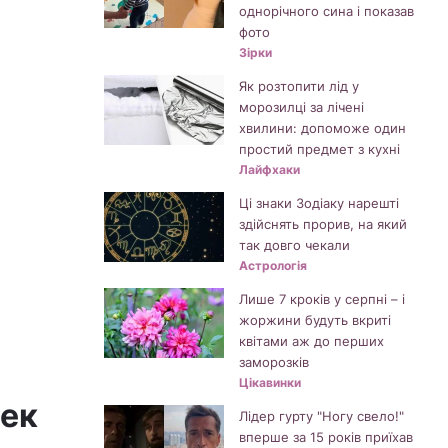
однорічного сина і показав
фото
Зірки
Як розтопити лід у
морозилці за лічені
хвилини: допоможе один
простий предмет з кухні
Лайфхаки
Ці знаки Зодіаку нарешті
здійснять прорив, на який
так довго чекали
Астрологія
Лише 7 кроків у серпні – і
жоржини будуть вкриті
квітами аж до перших
заморозків
Цікавинки
рек
Лідер гурту "Ногу свело!"
вперше за 15 років приїхав