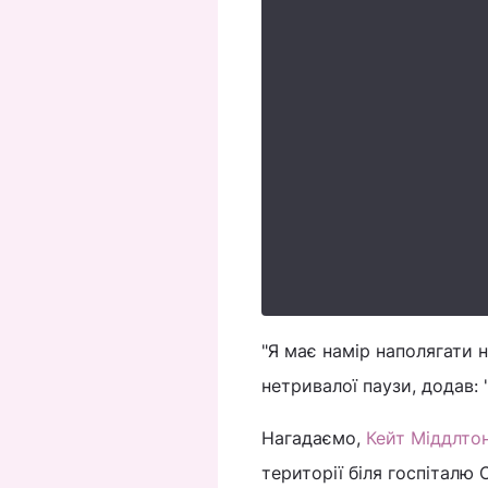
"Я має намір наполягати н
нетривалої паузи, додав: 
Нагадаємо,
Кейт Міддлтон
території біля госпіталю