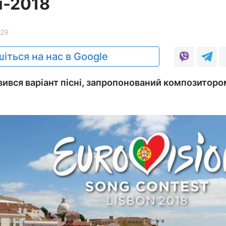
я-2018
129
іться на нас в Google
ився варіант пісні, запропонований композиторо