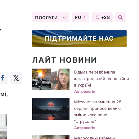
RU
+28
ПОСЛУГИ
ї
ПІДТРИМАЙТЕ НАС
ЛАЙТ НОВИНИ
Відьма передбачила
катастрофічний фінал війни
в Україні
Астрологія
мі,
Місячне затемнення 28
серпня принесе великі
зміни: кого воно
"струсоне"
Астрологія
Малосольні кабачки: