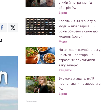
у Київ й потрапив під
обстріл РФ
Зірки
Кросівки з 90-х знову в
моді: жінки старше 50
років обирають саме цю
модель (фото)
м
Мода
На вигляд – звичайне рагу,
на смак – ресторанна
страва: як приготувати
таку вечерю
Рецепти
Бурмака згадала, як їй
пропонували працювати в
РФ
Зірки
Реклама