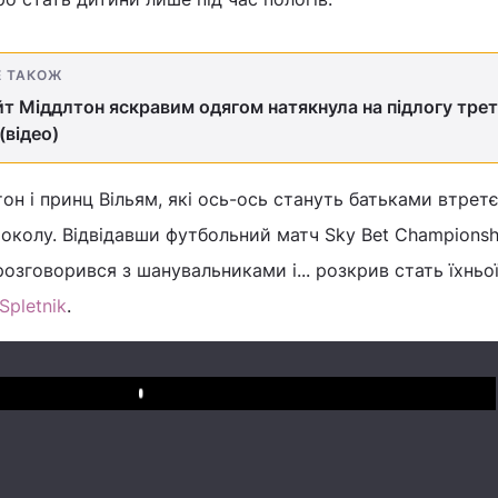
Е ТАКОЖ
йт Міддлтон яскравим одягом натякнула на підлогу трет
(відео)
он і принц Вільям, які ось-ось стануть батьками втретє
околу. Відвідавши футбольний матч Sky Bet Championship
 розговорився з шанувальниками і... розкрив стать їхньої
Spletnik
.
Play