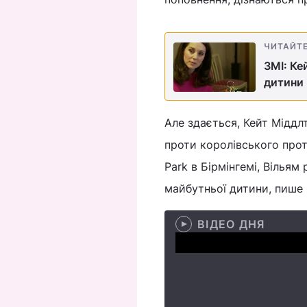
ЧИТАЙТ
ЗМІ: Ке
дитини 
Але здається, Кейт Міддлт
проти королівського прот
Park в Бірмінгемі, Вільям
майбутньої дитини, пише
ВІДЕО ДНЯ