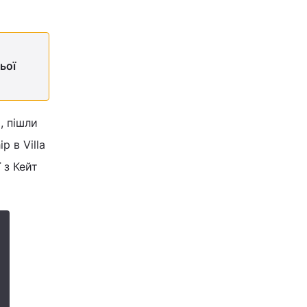
ьої
, пішли
 в Villa
 з Кейт