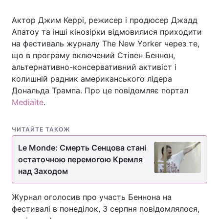
Актор Джим Керрі, режисер і продюсер Джадд
Апатоу та інші кінозірки відмовилися приходити
Головна
Війна
на фестиваль журналу The New Yorker через те,
що в програму включений Стівен Беннон,
Україна
Політика
альтернативно-консервативний активіст і
колишній радник американського лідера
Економіка
Світ
Дональда Трампа. Про це повідомляє портал
Mediaite
.
Спорт
Наука
Техно і зв'язок
Лайт
ЧИТАЙТЕ ТАКОЖ
Le Monde: Смерть Сенцова стані
Зброя
Інциденти
остаточною перемогою Кремля
над Заходом
Здоров'я
Туризм
Цікавинки
Погода
Журнал оголосив про участь Беннона на
фестивалі в понеділок, 3 серпня повідомлялося,
Екологія
Регіони