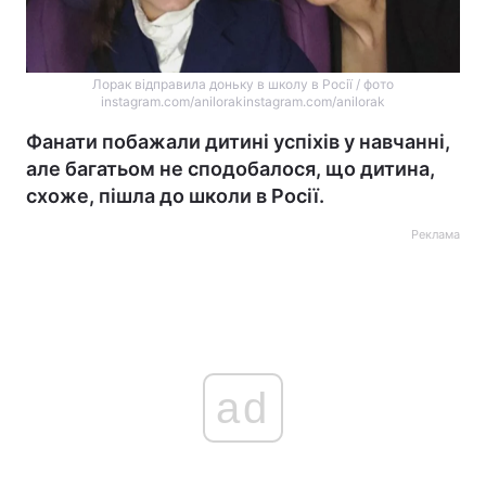
Лорак відправила доньку в школу в Росії / фото
instagram.com/anilorakinstagram.com/anilorak
Фанати побажали дитині успіхів у навчанні,
але багатьом не сподобалося, що дитина,
схоже, пішла до школи в Росії.
Реклама
ad