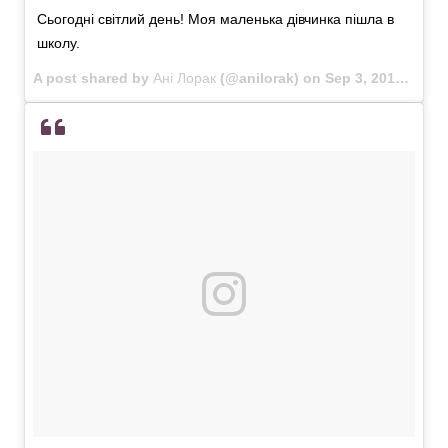
Сьогодні світлий день! Моя маленька дівчинка пішла в
школу.
A post shared by
Ані Лорак
(@anilorak) on
Sep 3, 2018 at 3:29am PDT