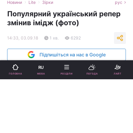
›
›
Новини
Lite
Зірки
рус
Популярний український репер
змінив імідж (фото)
14:33, 03.09.18
1 хв.
6292
Підпишіться на нас в Google
RU
МОВА
ГОЛОВНА
РОЗДІЛИ
ПОГОДА
ЛАЙТ
Потап зголив бороду / фото instagram.com/realpotap