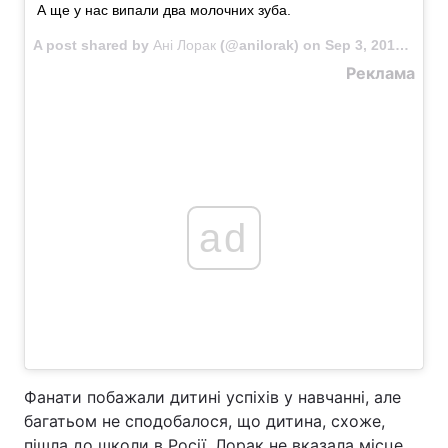
А ще у нас випали два молочних зуба.
A post shared by
Ані Лорак
(@anilorak) on
Sep 3, 2018 at 3:47am PDT
Реклама
ad
Фанати побажали дитині успіхів у навчанні, але
багатьом не сподобалося, що дитина, схоже,
пішла до школи в Росії. Лорак не вказала місце