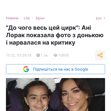
›
›
Новини
Lite
Зірки
рус
"До чого весь цей цирк": Ані
Лорак показала фото з донькою
і нарвалася на критику
15:22, 03.09.18
1 хв.
10855
Підпишіться на нас в Google