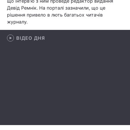
що інтерв'ю з ним проведе редактор видання
Девід Ремнік. На порталі зазначили, що це
Лонгріди
рішення привело в лють багатьох читачів
журналу.
Відео з Youtube
Статті
ВІДЕО ДНЯ
Інтерв'ю
Думки
Архів
Вакансії
Контакти
Послуги