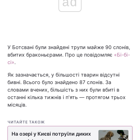
ad
У Ботсвані були знайдені трупи майже 90 слонів,
вбитих браконьєрами. Про це повідомляє
«Бі-бі-
сі»
.
Як зазначається, у більшості тварин відсутні
бивні. Всього було знайдено 87 слонів. За
словами вчених, більшість з них були вбиті в
останні кілька тижнів і п'ять — протягом трьох
місяців.
ЧИТАЙТЕ ТАКОЖ
На озері у Києві потруїли диких