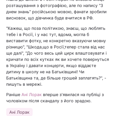
розташування з фотографією, але по напису "З
днем знань" російською мовою, фанати зробили
висновок, що дівчинка буде вчитися в РФ.
"Кажеш, що поза політикою, знаєш, що люблять
тебе і в Росії, і у нас тут, вдома, могла б
виставити фотку, не конкретно вказуючи мовну
різницю", "Шкода,що в Росії,тепер стала від нас
ще далі", "До чого весь цей цирк влаштовувати і
кричати по всіх кутках як ви хочете повернуться
в Україну і давати концерти, якщо віддаєте
дитину в школу не на Батьківщині! Чи
Батьківщина та, де більше грошей заплатять?", -
пишуть в мережі.
Раніше
Ані Лорак
вперше з'явилася на публіці з
чоловіком після скандалу з його зрадою.
Ані Лорак