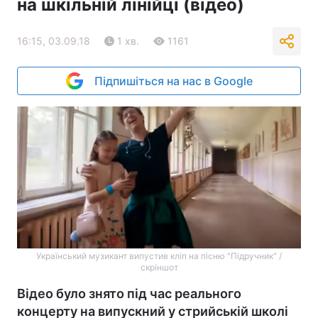
на шкільній лінійці (відео)
16:15, 03.09.18
1 хв.
1161
Підпишіться на нас в Google
Український музикант випустив кліп на пісню "Підручник" /
скріншот
Відео було знято під час реального
концерту на випускний у стрийській школі