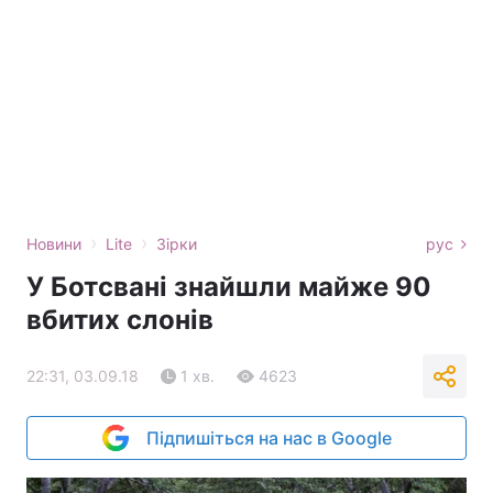
›
›
Новини
Lite
Зірки
рус
У Ботсвані знайшли майже 90
вбитих слонів
22:31, 03.09.18
1 хв.
4623
Підпишіться на нас в Google