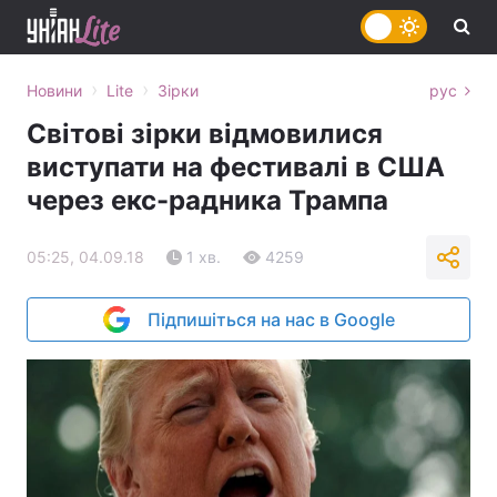
›
›
Новини
Lite
Зірки
рус
Світові зірки відмовилися
виступати на фестивалі в США
через екс-радника Трампа
05:25, 04.09.18
1 хв.
4259
Підпишіться на нас в Google