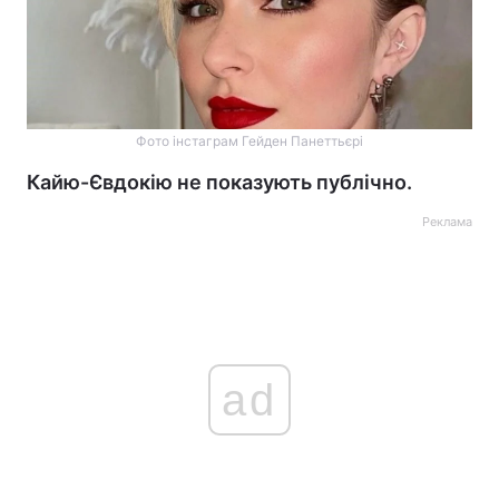
Фото інстаграм Гейден Панеттьєрі
Кайю-Євдокію не показують публічно.
Реклама
ad