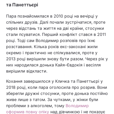
та Панеттьєрі
Пара познайомилася в 2010 році на вечірці у
спільних друзів. Далі почали зустрічатися, проте
через відстань та життя на дві країни, стосунки
стали псуватися. Перший конфлікт стався в 2011
році. Тоді сам Володимир розповів про їхнє
розставання. Кілька років екс-закохані жили
окремо і практично не спілкувалися, проте у
2013 році вирішили знову бути разом. Через рік у
них народилася донька Кайя-Євдокія і весілля
вирішили відкласти.
Кохання завершилося у Кличка та Панеттьєрі у
2018 році, коли пара оголосила про розрив. Вони
зберегли дружні стосунки, проте донька постійно
живе лише з татом. За чутками, у жінки були
проблеми з алкоголем, тому
Володимир
оформив повну опіку
над дівчинкою і не показує