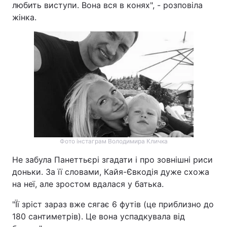
любить виступи. Вона вся в конях", - розповіла
жінка.
Тема оформлення
Фото інстаграм Володимира Кличка
Не забула Панеттьєрі згадати і про зовнішні риси
доньки. За її словами, Кайя-Євкодія дуже схожа
на неї, але зростом вдалася у батька.
"Її зріст зараз вже сягає 6 футів (це приблизно до
180 сантиметрів). Це вона успадкувала від