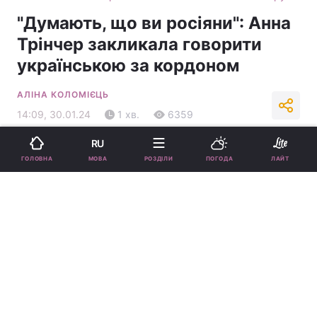
"Думають, що ви росіяни": Анна
Трінчер закликала говорити
українською за кордоном
АЛІНА КОЛОМІЄЦЬ
14:09, 30.01.24
1 хв.
6359
RU
Підпишіться на нас в Google
МОВА
ГОЛОВНА
РОЗДІЛИ
ПОГОДА
ЛАЙТ