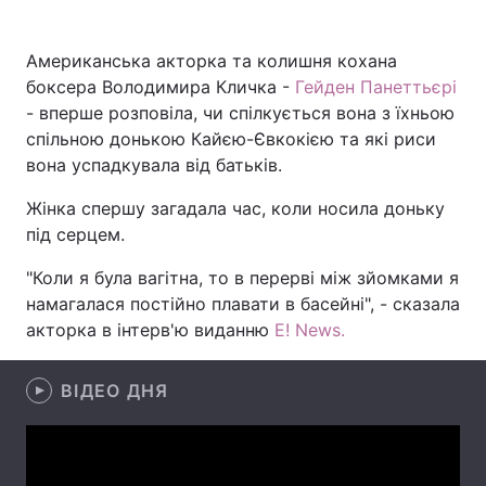
Американська акторка та колишня кохана
боксера Володимира Кличка -
Гейден Панеттьєрі
Головна
Війна
- вперше розповіла, чи спілкується вона з їхньою
спільною донькою Кайєю-Євкокією та які риси
Україна
Політика
вона успадкувала від батьків.
Економіка
Світ
Жінка спершу загадала час, коли носила доньку
під серцем.
Спорт
Наука
"Коли я була вагітна, то в перерві між зйомками я
Техно і зв'язок
Лайт
намагалася постійно плавати в басейні", - сказала
акторка в інтерв'ю виданню
E! News.
Зброя
Інциденти
Здоров'я
Туризм
ВІДЕО ДНЯ
Цікавинки
Погода
Екологія
Регіони