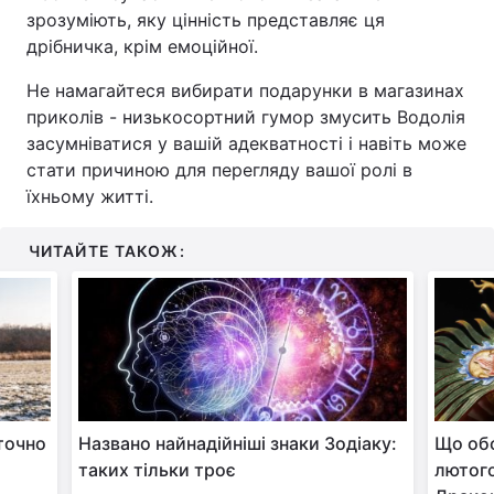
зрозуміють, яку цінність представляє ця
дрібничка, крім емоційної.
Не намагайтеся вибирати подарунки в магазинах
приколів - низькосортний гумор змусить Водолія
засумніватися у вашій адекватності і навіть може
стати причиною для перегляду вашої ролі в
їхньому житті.
ЧИТАЙТЕ ТАКОЖ:
аточно
Названо найнадійніші знаки Зодіаку:
Що обо
таких тільки троє
лютого