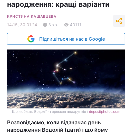
народження: кращі варіанти
КРИСТИНА КАЩАВЦЕВА
14:15, 30.01.24
3 хв.
40111
Підпишіться на нас в Google
Що люблять Водолії - гороскоп подарунків /
depositphotos.com
Розповідаємо, коли відзначає день
народження Водолій (дати) і що йому