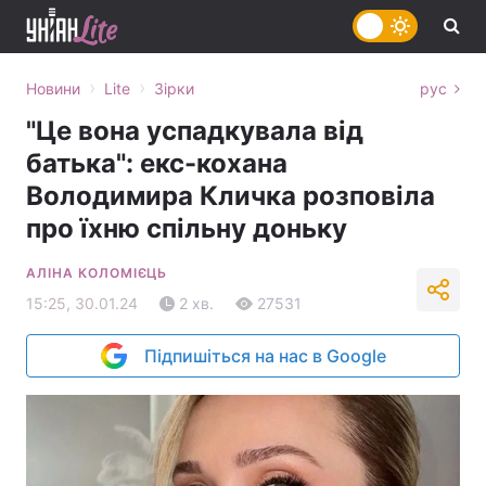
›
›
Новини
Lite
Зірки
рус
"Це вона успадкувала від
батька": екс-кохана
Володимира Кличка розповіла
про їхню спільну доньку
АЛІНА КОЛОМІЄЦЬ
15:25, 30.01.24
2 хв.
27531
Підпишіться на нас в Google