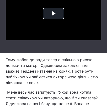
Лонгріди
Play
Відео з Youtube
Статті
Video
Інтерв'ю
Думки
Архів
Вакансії
Контакти
Тому любов до води тепер є спільною рисою
Послуги
доньки та матері. Однаковим захопленням
вважає Гейден і катання на конях. Проте бути
публічною чи займатися акторською діяльністю
дівчинка не хоче.
"Мене весь час запитують: "Якби вона хотіла
стати співачкою чи акторкою, що б ти сказала?".
Я дивлюся на неї і бачу, що це не її. Вона не