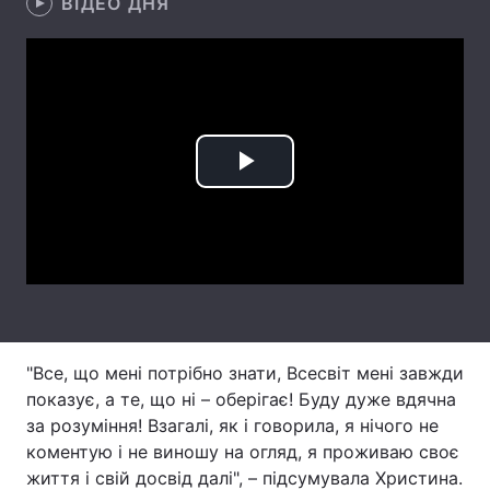
ВІДЕО ДНЯ
Лонгріди
Відео з Youtube
Статті
Інтерв'ю
Думки
Play
Архів
Вакансії
Video
Контакти
Послуги
"Все, що мені потрібно знати, Всесвіт мені завжди
показує, а те, що ні – оберігає! Буду дуже вдячна
за розуміння! Взагалі, як і говорила, я нічого не
коментую і не виношу на огляд, я проживаю своє
життя і свій досвід далі", – підсумувала Христина.