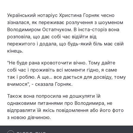
Український нотаріус Христина Горняк чесно
зізналася, як переживає розлучення з шоуменом
Головна
Війна
Володимиром Остапчуком. В інста-сторіз вона
розповіла, що дає собі час відійти від
Україна
Політика
пережитого і додала, що будь-який біль має свій
кінець.
Економіка
Світ
"Не буде рана кровоточити вічно. Тому дайте
Спорт
Наука
собі час і проживіть всі моменти гідно, я саме
так і роблю. А ще... все дається для досвіду, тому
Техно і зв'язок
Лайт
вчимося", - сказала Горняк.
Зброя
Інциденти
Також вона попросила не дошкуляти їй
однаковими питаннями про Володимира, не
Здоров'я
Туризм
відправляти їй якісь повідомлення або його фото
з новою дівчиною.
Цікавинки
Погода
Екологія
Регіони