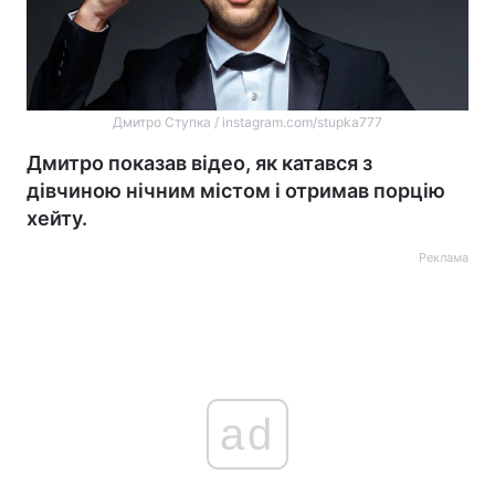
Дмитро Ступка / instagram.com/stupka777
Дмитро показав відео, як катався з
дівчиною нічним містом і отримав порцію
хейту.
Реклама
ad