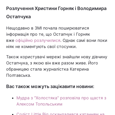
Розлучення Христини Горняк і Володимира
Тема оформлення
Остапчука
Нещодавно в ЗМІ почала поширюватися
інформація про те, що Остапчук і Горняк
вже
офіційно розлучилися
. Однак самі вони поки
ніяк не коментують свої стосунки.
Також користувачі мережі знайшли нову дівчину
Остапчука, з якою він вже разом живе. Його
обраницею стала журналістка Катерина
Полтавська.
Вас також можуть зацікавити новини:
Мудра з "Холостяка" розповіла про щастя з
Алексом Топольським
Соліст Little Big оскандалився катанням на