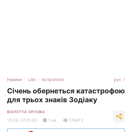
›
›
Новини
Lite
Астрологія
рус
Січень обернеться катастрофою
для трьох знаків Зодіаку
ВІОЛЕТТА ОРЛОВА
13:39, 07.01.23
1 хв.
174413