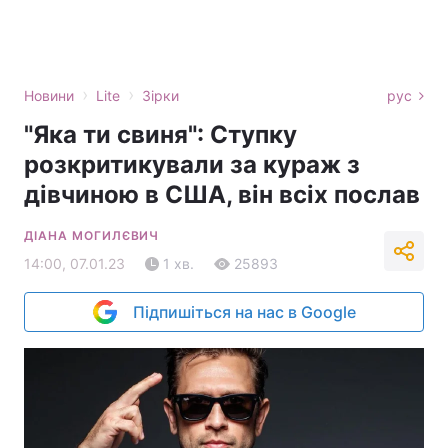
›
›
Новини
Lite
Зірки
рус
"Яка ти свиня": Ступку
розкритикували за кураж з
дівчиною в США, він всіх послав
ДІАНА МОГИЛЄВИЧ
14:00, 07.01.23
1 хв.
25893
Підпишіться на нас в Google