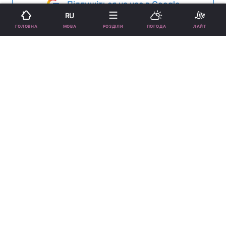
Підпишіться на нас в Google
RU
МОВА
ГОЛОВНА
РОЗДІЛИ
ПОГОДА
ЛАЙТ
Кому не пощастить у січні / pinterest.com
Їм дуже не пощастить вже найближчим
часом.
Реклама