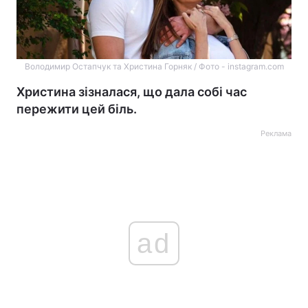
Володимир Остапчук та Христина Горняк / Фото - instagram.com
Христина зізналася, що дала собі час
пережити цей біль.
Реклама
ad