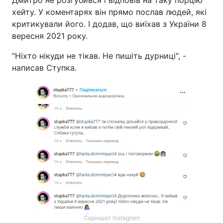
Дмитро не розгубився і відповів на таку порцію
хейту. У коментарях він прямо послав людей, які
критикували його. І додав, що виїхав з України 8
вересня 2021 року.
"Ніхто нікуди не тікав. Не пишіть дурниці", -
написав Ступка.
Скріншот Instagram