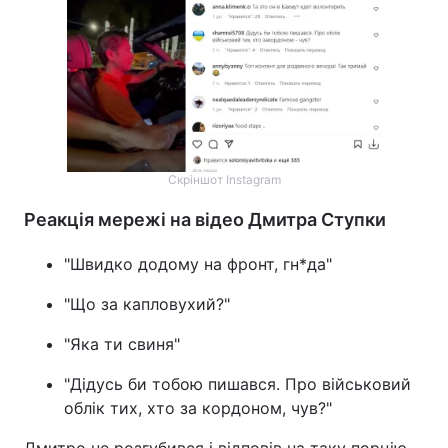
Скріншот Instagram
Реакція мережі на відео Дмитра Ступки
"Швидко додому на фронт, гн*да"
"Що за капловухий?"
"Яка ти свиня"
"Дідусь би тобою пишався. Про військовий
облік тих, хто за кордоном, чув?"