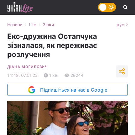
›
›
Новини
Lite
Зірки
рус
Екс-дружина Остапчука
зізналася, як переживає
розлучення
ДІАНА МОГИЛЄВИЧ
14:49, 07.01.23
1 хв.
28244
Підпишіться на нас в Google