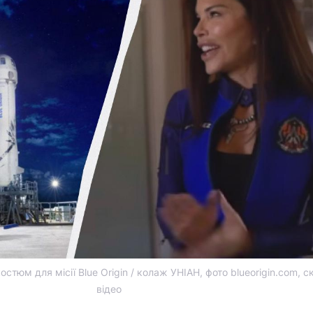
тюм для місії Blue Origin / колаж УНІАН, фото blueorigin.com, ск
відео