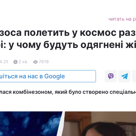
читать на 
зоса полетить у космос ра
рі: у чому будуть одягнені ж
4.25
2 хв.
7618
іться на нас в Google
ася комбінезоном, який було створено спеціаль