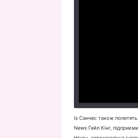
Із Санчес також полетять
News Гейл Кінг, підприєм
Нгуєн, аерокосмічна інже