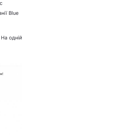
с
нії Blue
 На одній