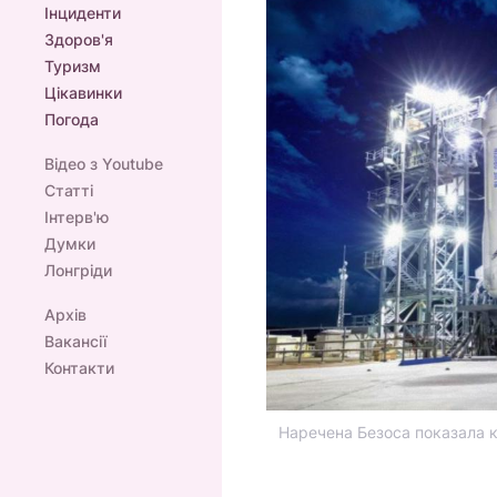
Інциденти
Здоров'я
Туризм
Цікавинки
Погода
Відео з Youtube
Статті
Інтерв'ю
Думки
Лонгріди
Архів
Вакансії
Контакти
Наречена Безоса показала кос