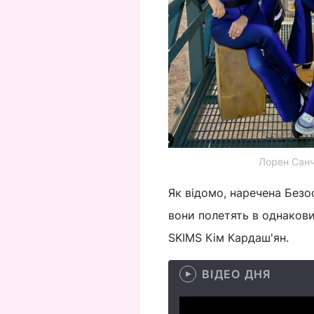
Лорен Санч
Як відомо, наречена Безос
вони полетять в однакови
SKIMS Кім Кардаш'ян.
ВІДЕО ДНЯ