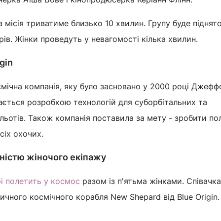
а місія триватиме близько 10 хвилин. Групу буде піднят
рів. Жінки проведуть у невагомості кілька хвилин.
gin
мічна компанія, яку було засновано у 2000 році Джеф
мається розробкою технологій для суборбітальних та
льотів. Також компанія поставила за мету - зробити по
сіх охочих.
вністю жіночого екіпажу
рі полетить у космос
разом із п'ятьма жінками. Співачк
ичного космічного корабля New Shepard від Blue Origin.