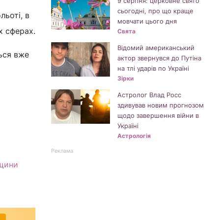
9 серпня: церковне свято
сьогодні, про що краще
ьоті, в
мовчати цього дня
х сферах.
Свята
Відомий американський
ься вже
актор звернувся до Путіна
на тлі ударів по Україні
Зірки
Астролог Влад Росс
здивував новим прогнозом
щодо завершення війни в
Україні
Астрологія
Реклама
вщини