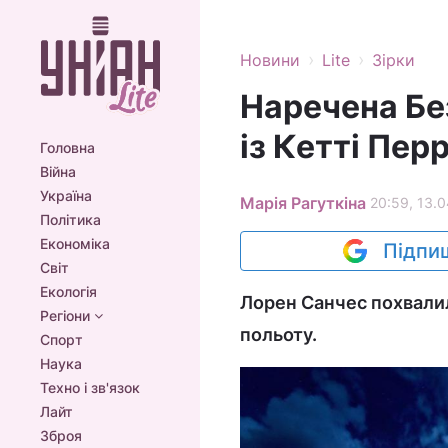
›
›
Новини
Lite
Зірки
Наречена Бе
із Кетті Пер
Головна
Війна
Україна
Марія Рагуткіна
20:59, 13.0
Політика
Економіка
Підпиш
Світ
Екологія
Лорен Санчес похвалил
Регіони
польоту.
Спорт
Наука
Техно і зв'язок
Лайт
Зброя