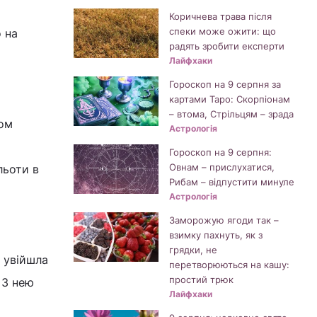
Коричнева трава після
спеки може ожити: що
о на
радять зробити експерти
Лайфхаки
Гороскоп на 9 серпня за
картами Таро: Скорпіонам
– втома, Стрільцям – зрада
фом
Астрологія
Гороскоп на 9 серпня:
Овнам – прислухатися,
льоти в
Рибам – відпустити минуле
Астрологія
Заморожую ягоди так –
взимку пахнуть, як з
грядки, не
а увійшла
перетворюються на кашу:
простий трюк
 З нею
Лайфхаки