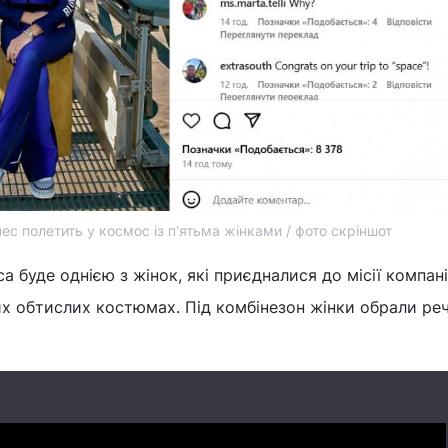
ес полетить у космос із п'ятьма жінками / фото скріншот
а буде однією з жінок, які приєдналися до місії компанії
х обтислих костюмах. Під комбінезон жінки обрали реч