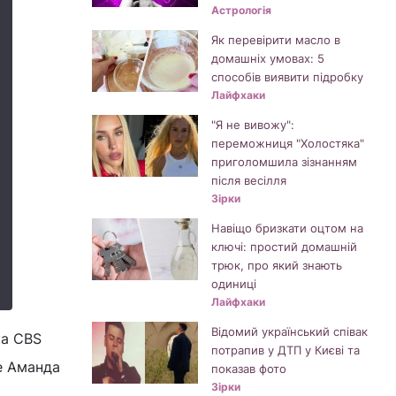
Астрологія
Як перевірити масло в
домашніх умовах: 5
способів виявити підробку
Лайфхаки
"Я не вивожу":
переможниця "Холостяка"
приголомшила зізнанням
після весілля
Зірки
Навіщо бризкати оцтом на
ключі: простий домашній
трюк, про який знають
одиниці
Лайфхаки
Відомий український співак
ка CBS
потрапив у ДТП у Києві та
se Аманда
показав фото
Зірки