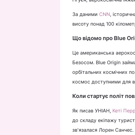
За даними
CNN
, історичн
висоту понад 100 кіломет
Що відомо про Blue Ori
Це американська аерокос
Безосом. Blue Origin зай
орбітальних космічних по
космос доступними для в
Коли стартує політ по
Як писав УНІАН,
Кеті Пер
до складу екіпажу турист
зв'язалася Лорен Санчес.