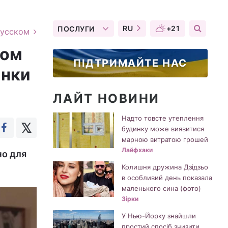
RU
+21
ПОСЛУГИ
русском
зом
ПІДТРИМАЙТЕ НАС
інки
ЛАЙТ НОВИНИ
Надто товсте утеплення
будинку може виявитися
марною витратою грошей
Лайфхаки
но для
Колишня дружина Дзідзьо
в особливий день показала
маленького сина (фото)
Зірки
У Нью-Йорку знайшли
простий спосіб знизити