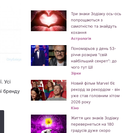
Три знаки Зодіаку ось-ось
попрощаються з
самотністю та знайдуть
кохання
Астрологія
Пономарьов у день 53-
річчя розкрив "свій
найбільший секрет": до
чого тут ШІ
Зірки
. Усі
Новий фільм Marvel б’є
рекорд за рекордом - він
і бренду
уже став головним хітом
2026 року
Кіно
Життя цих знаків Зодіаку
перевернеться на 180
градусів дуже скоро