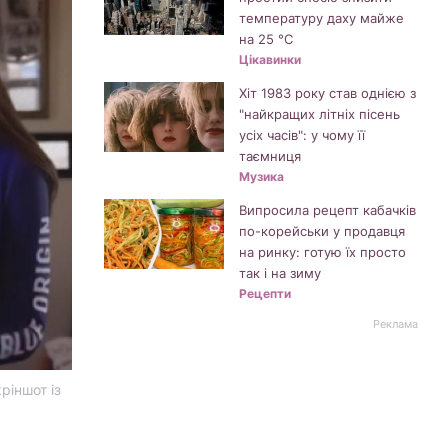
температуру даху майже
на 25 °C
Цікавинки
Хіт 1983 року став однією з
"найкращих літніх пісень
усіх часів": у чому її
таємниця
Музика
Випросила рецепт кабачків
по-корейськи у продавця
на ринку: готую їх просто
так і на зиму
Рецепти
Реклама
ріншот із