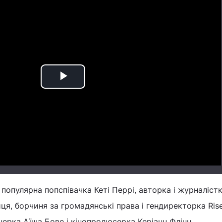
Play
Video
 популярна попспівачка Кеті Перрі, авторка і журналіст
иця, борчиня за громадянські права і гендиректорка Ri
нерка Аїша Бове і кінопродюсерка Керіанн Флінн.