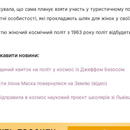
вала, що сама планує взяти участь у туристичному пол
тні особистості, які прокладають шлях для жінок у свої
тю жіночий космічний політ з 1963 року політ відбудет
кавити новини:
 єдиний квиток на політ у космос із Джеффом Безосом
сти Ілона Маска повернулися на Землю (відео)
відправила в космос науковий проєкт школярів зі Льві