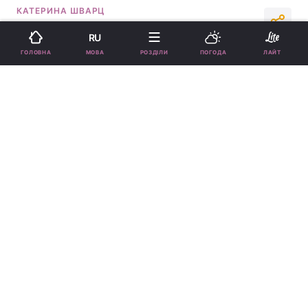
КАТЕРИНА ШВАРЦ
15:32, 22.05.26
1 хв.
3843
RU
МОВА
ГОЛОВНА
РОЗДІЛИ
ПОГОДА
ЛАЙТ
Підпишіться на нас в Google
Андрій Джеджула зворушливо привітав свою молодшу доньку
Емілі / колаж УНІАН, фото instagram.com/djedjula
Щасливий тато опублікував кумедний
знімок із донечкою.