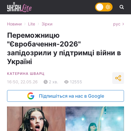
›
›
Новини
Lite
Зірки
рус
Переможницю
"Євробачення-2026"
запідозрили у підтримці війни в
Україні
КАТЕРИНА ШВАРЦ
16:50, 22.05.26
2 хв.
12555
Підпишіться на нас в Google