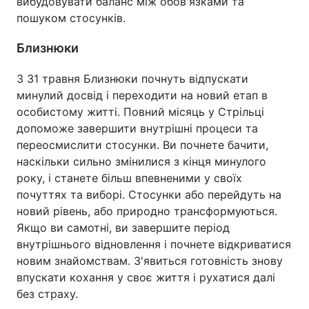
вибудовувати баланс між обов'язками та
пошуком стосунків.
Близнюки
З 31 травня Близнюки почнуть відпускати
минулий досвід і переходити на новий етап в
особистому житті. Повний місяць у Стрільці
допоможе завершити внутрішні процеси та
переосмислити стосунки. Ви почнете бачити,
наскільки сильно змінилися з кінця минулого
року, і станете більш впевненими у своїх
почуттях та виборі. Стосунки або перейдуть на
новий рівень, або природно трансформуються.
Якщо ви самотні, ви завершите період
внутрішнього відновлення і почнете відкриватися
новим знайомствам. З'явиться готовність знову
впускати кохання у своє життя і рухатися далі
без страху.