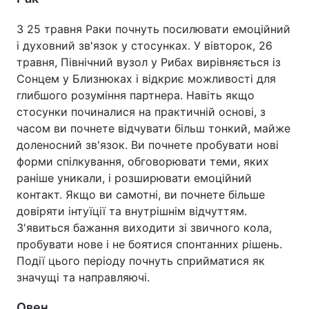
З 25 травня Раки почнуть посилювати емоційний
і духовний зв'язок у стосунках. У вівторок, 26
травня, Північний вузол у Рибах вирівняється із
Сонцем у Близнюках і відкриє можливості для
глибшого розуміння партнера. Навіть якщо
стосунки починалися на практичній основі, з
часом ви почнете відчувати більш тонкий, майже
доленосний зв'язок. Ви почнете пробувати нові
форми спілкування, обговорювати теми, яких
раніше уникали, і розширювати емоційний
контакт. Якщо ви самотні, ви почнете більше
довіряти інтуїції та внутрішнім відчуттям.
З'явиться бажання виходити зі звичного кола,
пробувати нове і не боятися спонтанних рішень.
Події цього періоду почнуть сприйматися як
значущі та направляючі.
Овен