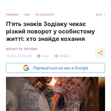
›
›
Новини
Lite
Астрологія
рус
П'ять знаків Зодіаку чекає
різкий поворот у особистому
житті: хто знайде кохання
ВІОЛЕТТА ОРЛОВА
15:50, 22.05.26
4 хв.
16943
Підпишіться на нас в Google