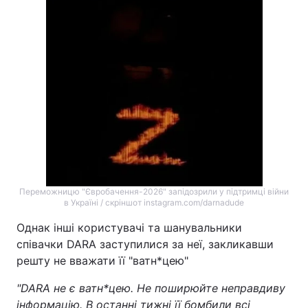
Тема оформлення
Переможницю "Євробачення-2026" запідозрили у підтримці війни
в Україні / скріншот instagram.com/darnadude
Однак інші користувачі та шанувальники
співачки DARA заступилися за неї, закликавши
решту не вважати її "ватн*цею"
"DARA не є ватн*цею. Не поширюйте неправдиву
інформацію. В останні тижні її бомбили всі