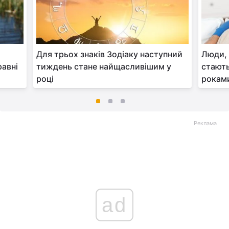
Для трьох знаків Зодіаку наступний
Люди, 
равні
тиждень стане найщасливішим у
стають
році
рокам
Реклама
ad