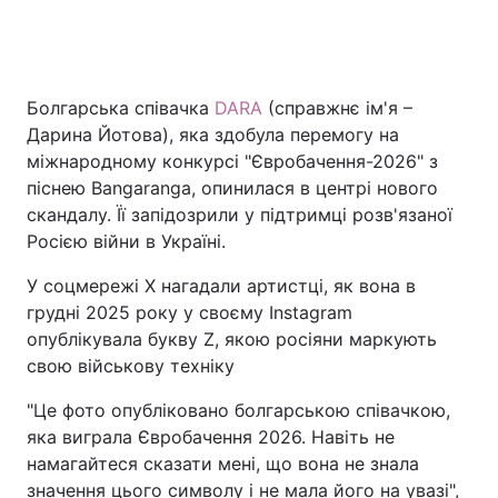
Головна
Війна
Болгарська співачка
DARA
(справжнє ім'я –
Дарина Йотова), яка здобула перемогу на
Україна
Політика
міжнародному конкурсі "Євробачення-2026" з
піснею Bangaranga, опинилася в центрі нового
Економіка
Світ
скандалу. Її запідозрили у підтримці розв'язаної
Росією війни в Україні.
Спорт
Наука
У соцмережі X нагадали артистці, як вона в
Техно і зв'язок
Лайт
грудні 2025 року у своєму Instagram
опублікувала букву Z, якою росіяни маркують
Зброя
Інциденти
свою військову техніку
Здоров'я
Туризм
"Це фото опубліковано болгарською співачкою,
яка виграла Євробачення 2026. Навіть не
Цікавинки
Погода
намагайтеся сказати мені, що вона не знала
Екологія
Регіони
значення цього символу і не мала його на увазі",