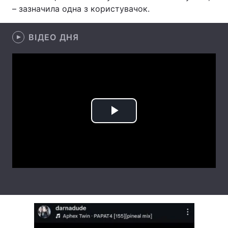
– зазначила одна з користувачок.
Лонгріди
ВІДЕО ДНЯ
Відео з Youtube
Статті
Інтерв'ю
Думки
Архів
Вакансії
Контакти
Play
Послуги
Video