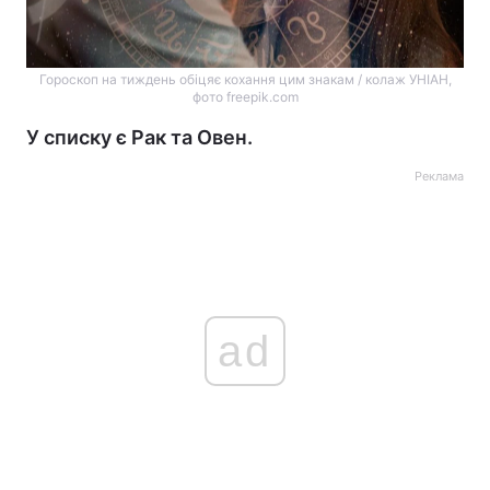
Гороскоп на тиждень обіцяє кохання цим знакам / колаж УНІАН,
фото freepik.com
У списку є Рак та Овен.
Реклама
ad