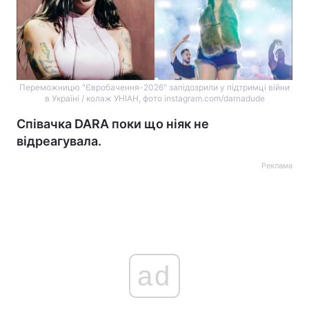
Переможницю "Євробачення-2026" запідозрили у підтримці війни
в Україні / колаж УНІАН, фото instagram.com/darnadude
Співачка DARA поки що ніяк не
відреагувала.
Реклама
ad