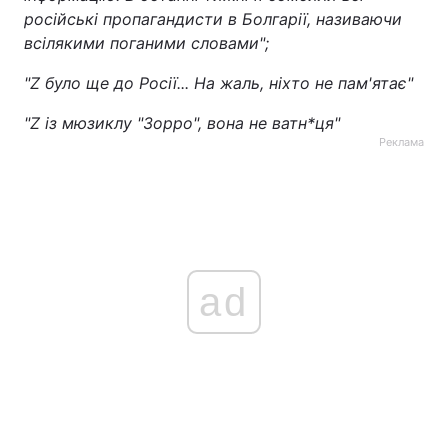
російські пропагандисти в Болгарії, називаючи
всілякими поганими словами";
"Z було ще до Росії... На жаль, ніхто не пам'ятає"
"Z із мюзиклу "Зорро", вона не ватн*ця"
Реклама
ad