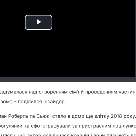
Play
Video
 задумалася над створенням сім'ї й проведенням частин
зом", – поділився інсайдер.
ан Роберта та Сьюкі стало відомо ще влітку 2018 року.
рогулянки та сфотографували за пристрасним поцілунк
мляли, що актор освідчився коханій і вони планують ве