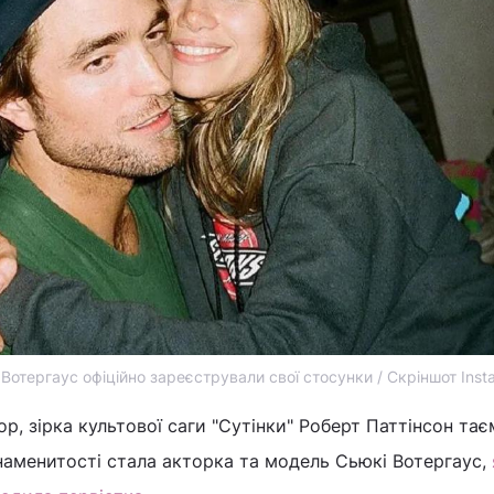
 Вотергаус офіційно зареєстрували свої стосунки / Скріншот Ins
р, зірка культової саги "Сутінки" Роберт Паттінсон та
аменитості стала акторка та модель Сьюкі Вотергаус,