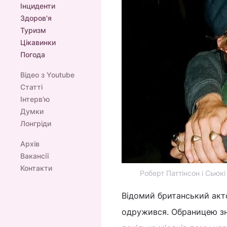
Інциденти
Здоров'я
Туризм
Цікавинки
Погода
Відео з Youtube
Статті
Інтерв'ю
Думки
Лонгріди
Архів
Вакансії
Контакти
Роберт Паттінсон і Сьюкі
Відомий британський акто
одружився. Обраницею зн