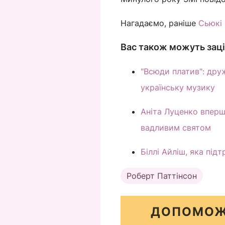
Нагадаємо, раніше
Сьюкі 
Вас також можуть заці
"Всюди платив": дру
українську музику
Аніта Луценко вперше
вадливим святом
Біллі Айліш, яка під
Роберт Паттінсон
ДОПОМОЖ