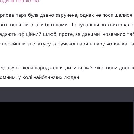
родила первістка
.
зіркова пара була давно заручена, однак не поспішалися
іть встигли стати батьками. Шанувальників хвилювало
адають офіційний шлюб, проте, за даними іноземних таб
 перейшли зі статусу зарученої пари в пару чоловіка та
дразу ж після народження дитини, ім'я якої вони досі н
ромним, у колі найближчих людей.