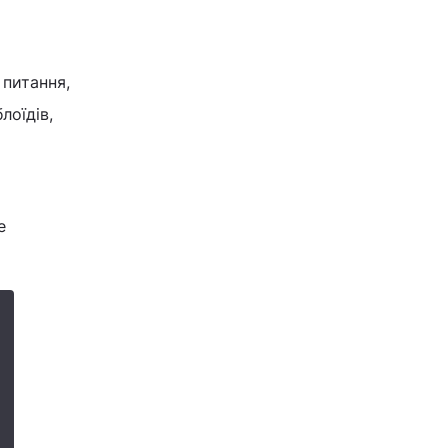
 питання,
лоїдів,
е