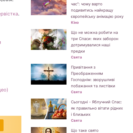
час": чому варто
подивитись найкращу
ервістка
.
європейську анімацію року
Кіно
Що не можна робити на
три Спаси: яких заборон
и
дотримувалися наші
предки
Свята
Привітання з
Преображенням
Господнім: зворушливі
побажання та листівки
део)
Свята
Сьогодні - Яблучний Спас:
як правильно вітати рідних
і близьких
Свята
Що таке свято