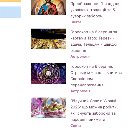
Преображення Господнє:
українські традиції та 5
s
суворих заборон
Свята
Гороскоп на 6 серпня за
картами Таро: Терези -
вдача, Тельцям - швидкі
рішення
Астрологія
Гороскоп на 6 серпня:
Стрільцям – сповільнитися,
Скорпіонам –
перенапруження
Астрологія
Яблучний Спас в Україні
2026: що можна робити,
які існують заборони та
народні прикмети
Свята