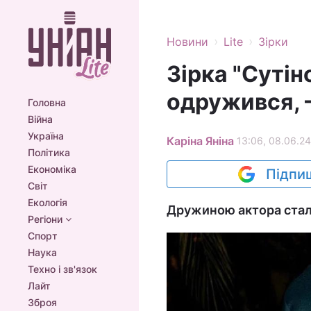
›
›
Новини
Lite
Зірки
Зірка "Сутін
одружився, 
Головна
Війна
Україна
Каріна Яніна
13:06, 08.06.24
Політика
Економіка
Підпиш
Світ
Екологія
Дружиною актора стал
Регіони
Спорт
Наука
Техно і зв'язок
Лайт
Зброя