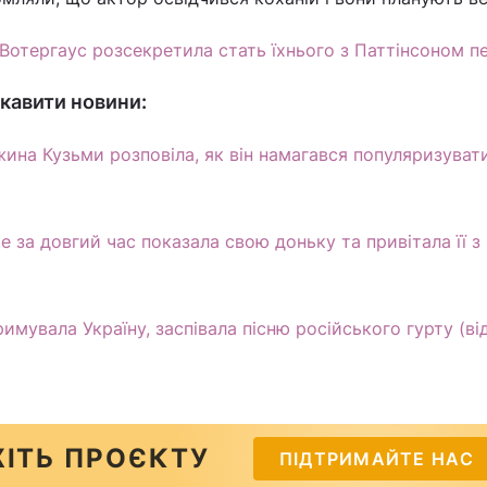
Вотергаус розсекретила стать їхнього з Паттінсоном п
кавити новини:
жина Кузьми розповіла, як він намагався популяризуват
 за довгий час показала свою доньку та привітала її з
тримувала Україну, заспівала пісню російського гурту (ві
ІТЬ ПРОЄКТУ
ПІДТРИМАЙТЕ НАС