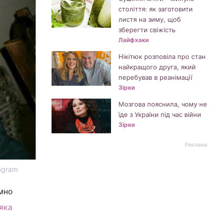
століття: як заготовити
листя на зиму, щоб
зберегти свіжість
Лайфхаки
Нікітюк розповіла про стан
найкращого друга, який
перебував в реанімації
Зірки
Мозгова пояснила, чому не
їде з України під час війни
Зірки
Реклама
tagram
ємно
яка