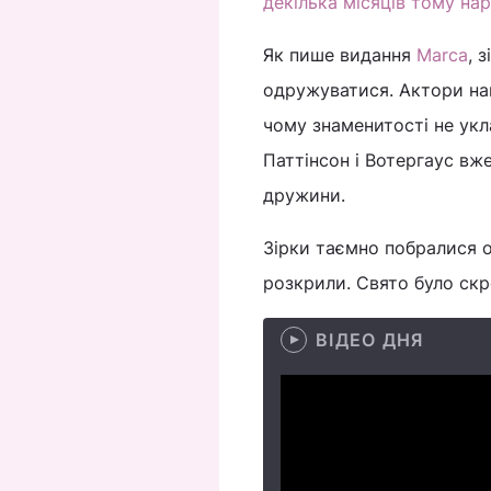
декілька місяців тому на
Як пише видання
Marca
, 
одружуватися. Актори нав
чому знаменитості не укл
Паттінсон і Вотергаус вже
дружини.
Зірки таємно побралися о
розкрили. Свято було ск
ВІДЕО ДНЯ