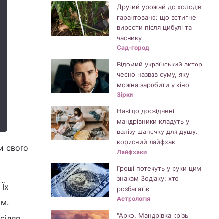
Другий урожай до холодів
гарантовано: що встигне
вирости після цибулі та
часнику
Сад-город
Відомий український актор
чесно назвав суму, яку
можна заробити у кіно
Зірки
Навіщо досвідчені
мандрівники кладуть у
валізу шапочку для душу:
корисний лайфхак
и свого
Лайфхаки
Гроші потечуть у руки цим
знакам Зодіаку: хто
 Їх
розбагатіє
Астрологія
ом.
"Арко. Мандрівка крізь
сілля.