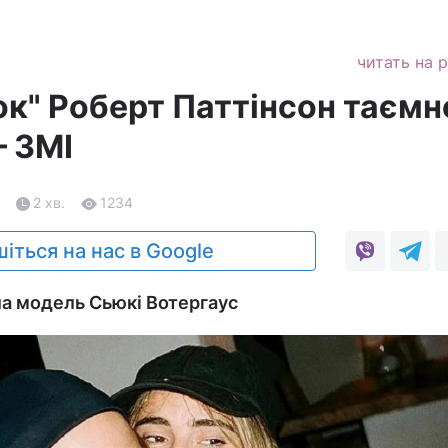
читать на 
ок" Роберт Паттінсон таємн
– ЗМІ
2 хв.
1234
іться на нас в Google
а модель Сьюкі Вотергаус