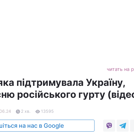
читать на 
 яка підтримувала Україну,
сню російського гурту (віде
.06.24
2 хв.
13595
іться на нас в Google