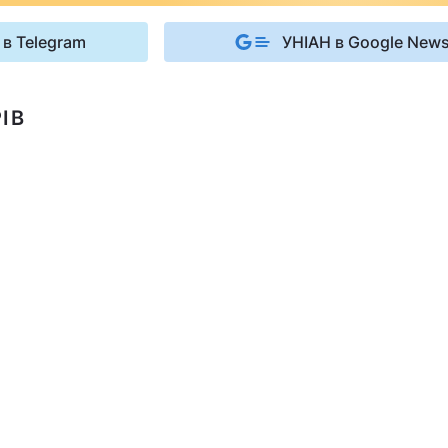
 в Telegram
УНІАН в Google New
ІВ