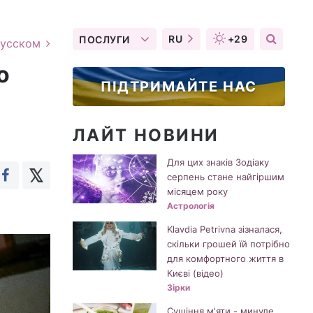
RU
+29
ПОСЛУГИ
русском
о
ПІДТРИМАЙТЕ НАС
ЛАЙТ НОВИНИ
Для цих знаків Зодіаку
серпень стане найгіршим
місяцем року
Астрологія
Klavdia Petrivna зізналася,
скільки грошей їй потрібно
для комфортного життя в
Києві (відео)
Зірки
Сушіння м'яти - минуле