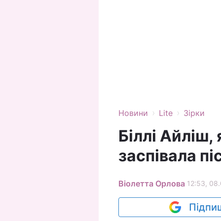
›
›
Новини
Lite
Зірки
Біллі Айліш,
заспівала пі
Віолетта Орлова
12:53, 08
Підпиш