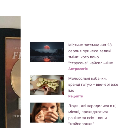
Місячне затемнення 28
серпня принесе великі
зміни: кого воно
"струсоне" найсильніше
Астрологія
Малосольні кабачки:
вранці готую - ввечері вже
їмо
Рецепти
Люди, які народилися в ці
місяці, прокидаються
раніше за всіх - вони
"жайворонки"