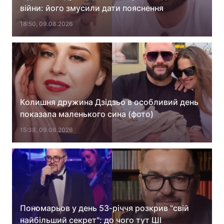
війни: його змусили дати пояснення
Лонгріди
18:50, 09.08.2026
Відео з Youtube
Статті
Інтерв'ю
Думки
Архів
Вакансії
Колишня дружина Дзідзьо в особливий день
Контакти
показала маленького сина (фото)
15:38, 09.08.2026
Послуги
Пономарьов у день 53-річчя розкрив "свій
найбільший секрет": до чого тут ШІ