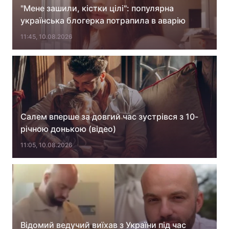
"Мене зашили, кістки цілі": популярна
українська блогерка потрапила в аварію
11:45, 10.08.2026
Головна
Війна
Україна
Політика
Економіка
Світ
Спорт
Наука
Салем вперше за довгий час зустрівся з 10-
річною донькою (відео)
Техно і зв'язок
Лайт
11:05, 10.08.2026
Зброя
Інциденти
Здоров'я
Туризм
Цікавинки
Погода
Екологія
Регіони
Відомий ведучий виїхав з України під час