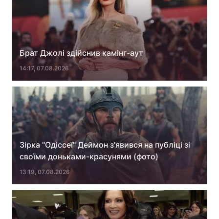
Брат Джолі здійснив камінг-аут
14:17, 07.08.2026
Зірка "Одіссеї" Деймон з'явився на публіці зі
своїми доньками-красунями (фото)
13:19, 07.08.2026