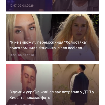
12:47, 09.08.2026
Тема оформлення
"Я не вивожу": переможниця "Холостяка"
приголомшила зізнанням після весілля
11:06, 09.08.2026
Відомий український співак потрапив у ДТП у
Києві та показав фото
10:09, 09.08.2026