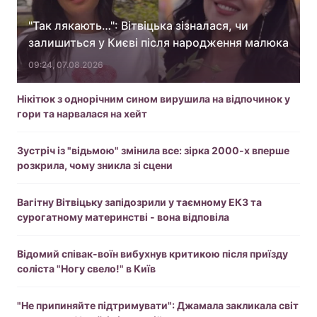
"Так лякають…": Вітвіцька зізналася, чи
залишиться у Києві після народження малюка
09:24, 07.08.2026
Нікітюк з однорічним сином вирушила на відпочинок у
гори та нарвалася на хейт
Зустріч із "відьмою" змінила все: зірка 2000-х вперше
розкрила, чому зникла зі сцени
Вагітну Вітвіцьку запідозрили у таємному ЕКЗ та
сурогатному материнстві - вона відповіла
Відомий співак-воїн вибухнув критикою після приїзду
соліста "Ногу свело!" в Київ
"Не припиняйте підтримувати": Джамала закликала світ