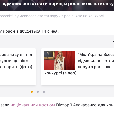
" відмовилася стояти поряд із росіянкою на конку
Всесвіт" відмовилася стояти поруч з росіянкою на конкурсі
 краси відбудеться 14 січня.
ов знову ліг під
"Міс Україна Всесв
рурга: що він з
відмовилася сто
 творить (фото)
поруч з росіянко
конкурсі (відео)
азали
національний костюм
Вікторії Апанасенко для ко