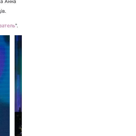
ка Анна
ів.
ватель
".