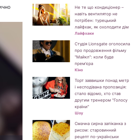
ично
Не те що кондиціонер –
навіть вентилятор не
потрібен: турецький
лайфхак, як охолодити дім
Лайфхаки
Студія Lionsgate оголосила
про продовження фільму
"Майкл": коли буде
прем'єра
Кіно
Торт заввишки понад метр
і несподівана пропозиція:
стало відомо, хто став
другим тренером "Голосу
країни"
Шоу
Смачна сирна запіканка з
рисом: старовинний
рецепт по-українськи