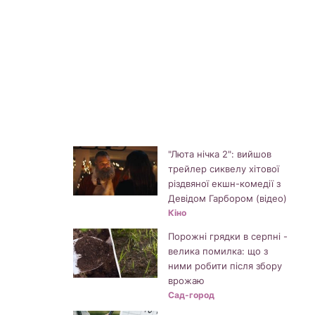
"Люта нічка 2": вийшов
трейлер сиквелу хітової
різдвяної екшн-комедії з
Девідом Гарбором (відео)
Кіно
Порожні грядки в серпні -
велика помилка: що з
ними робити після збору
врожаю
Сад-город