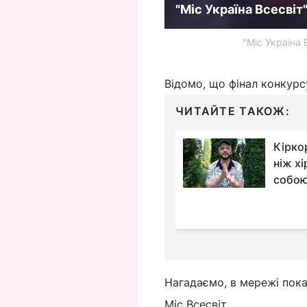
"Міс Україна Всесвіт
"Міс Україна 
Відомо, що фінал конкурсу
ЧИТАЙТЕ ТАКОЖ:
Валюха з "Сватів"
Кіркор
вперше вийшла на
ніж хі
зв'язок після
собою
і заговорила про
м
Нагадаємо, в мережі пок
Міс Всесвіт.