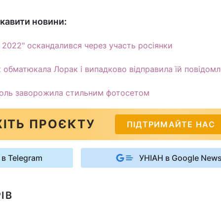
кавити новини:
т 2022" оскандалився через участь росіянки
к обматюкала Лорак і випадково відправила їй повідом
роль заворожила стильним фотосетом
ІТЬ ПРОЄКТУ
ПІДТРИМАЙТЕ НАС
 в Telegram
УНІАН в Google New
ІВ