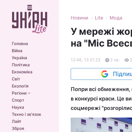
›
›
Новини
Lite
Мода
У мережі жо
на "Міс Всес
Головна
Війна
Україна
12:48, 13.01.23
2 хв.
Політика
Економіка
Підпиш
Світ
Екологія
Попри всі обмеження, 
Регіони
в конкурсі краси. Це ви
Спорт
Наука
соцмережі "розгорілис
Техно і зв'язок
Лайт
Зброя