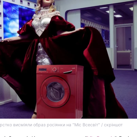
стко висміяли образ росіянки на "Міс Всесвіт" / скріншот