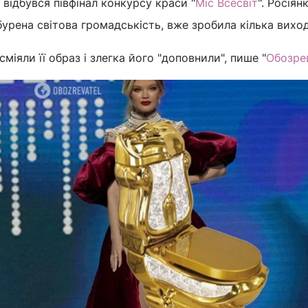
 відбувся півфінал конкурсу краси "
Міс Всесвіт
". Росіян
бурена світова громадськість, вже зробила кілька виход
сміяли її образ і злегка його "доповнили", пише "
Обозре