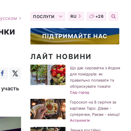
RU
+26
ПОСЛУГИ
русском
нки
ПІДТРИМАЙТЕ НАС
ЛАЙТ НОВИНИ
Що дає сироватка з йодом
для помідорів: як
правильно поливати та
обприскувати томати
 участь
Сад-город
Гороскоп на 8 серпня за
картами Таро: Дівам -
суперечки, Ракам - емоції
Астрологія
Звичка постійно