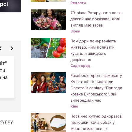
Рецепти
рсі
79-річна Ротару вперше за
довгий час показала, який
вигляд має зараз
Зірки
Помідори почервоніють
миттєво: чим поливати
кущі для швидкого
дозрівання
іт"
Валюха з "Сватів"
Сад-город
яти
вперше вийшла на
Facebook, дрон і самокат у
ю на
зв'язок після
XVII столітті: винаходи
зникнення і заговорила про
Ореста із серіалу "Пригоди
алкоголізм
козака Виговського", які
випередили час
Кіно
Постійно купую одноразові
нкурсу
пелюшки, хоча собак у
мене немає: ось як