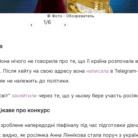
© Фото - Обозреватель
1
/
6
а
 Вона нічого не говорила про те, що її країна розпочала 
и. Після хейту на свою адресу вона
написала
в Telegram-
як не належить до політики.
світ"
захейтили
через те, що у ньому бере участь росія
цікаве про конкурс
 зроблене напередодні півфіналу під час підготовки дівч
 видно, як росіянка Анна Ліннікова стала поруч з украї