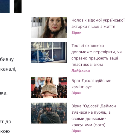
© Фото - Обозреватель
Чоловік відомої української
акторки пішов з життя
Зірки
Тест зі склянкою
допоможе перевірити, чи
справно працюють ваші
вбивчу
пластикові вікна
каналі,
Лайфхаки
Брат Джолі здійснив
камінг-аут
нка.
Зірки
Зірка "Одіссеї" Деймон
з'явився на публіці зі
своїми доньками-
ат до
красунями (фото)
нкою
Зірки