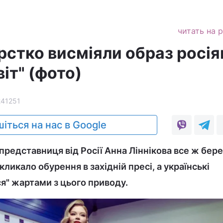
читать на 
рстко висміяли образ росія
віт" (фото)
241251
іться на нас в Google
представниця від Росії Анна Ліннікова все ж бере
кликало обурення в західній пресі, а українські
я" жартами з цього приводу.