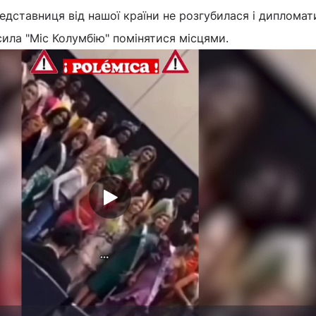
едставниця від нашої країни не розгубилася і дипломат
ила "Міс Колумбію" помінятися місцями.