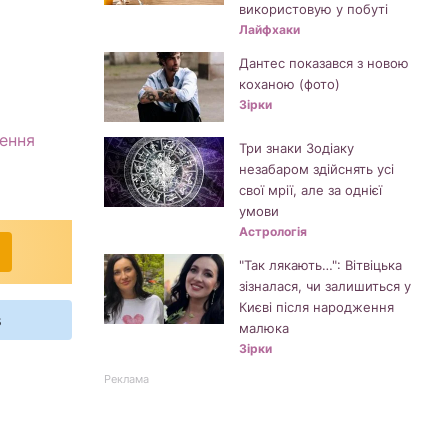
використовую у побуті
Лайфхаки
Дантес показався з новою
коханою (фото)
Зірки
лення
Три знаки Зодіаку
незабаром здійснять усі
свої мрії, але за однієї
умови
Астрологія
"Так лякають…": Вітвіцька
зізналася, чи залишиться у
Києві після народження
s
малюка
Зірки
Реклама