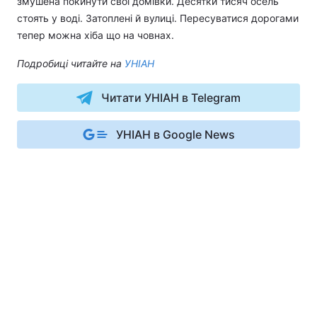
змушена покинути свої домівки. Десятки тисяч осель
стоять у воді. Затоплені й вулиці. Пересуватися дорогами
тепер можна хіба що на човнах.
Подробиці читайте на
УНІАН
Читати УНІАН в Telegram
УНІАН в Google News