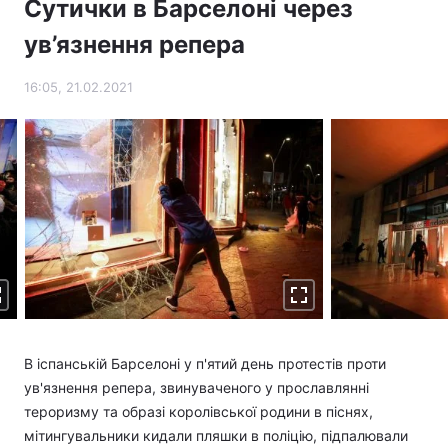
Сутички в Барселоні через
Тема оформлення
ув’язнення репера
16:05, 21.02.2021
В іспанській Барселоні у п'ятий день протестів проти
ув'язнення репера, звинуваченого у прославлянні
тероризму та образі королівської родини в піснях,
мітингувальники кидали пляшки в поліцію, підпалювали