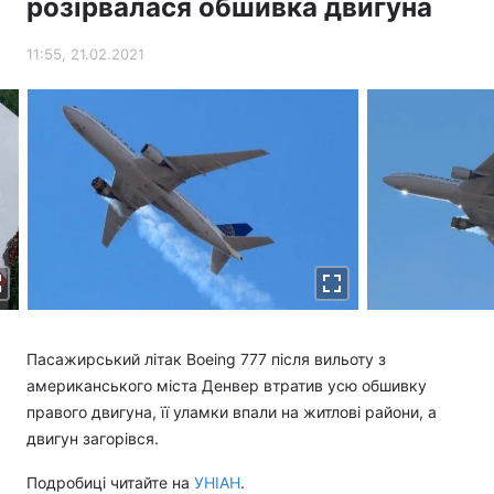
розірвалася обшивка двигуна
11:55, 21.02.2021
Пасажирський літак Boeing 777 після вильоту з
американського міста Денвер втратив усю обшивку
правого двигуна, її уламки впали на житлові райони, а
двигун загорівся.
Подробиці читайте на
УНІАН
.