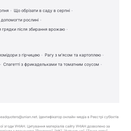
рпня
Що обрізати в саду в серпні
к допомогти рослині
и грядки після збирання врожаю
помідори з гірчицею
Рагу з м'ясом та картоплею
Спагетті з фрикадельками та томатним соусом
eadquoters@unian.net. Ідентифікатор онлайн-медіа в Реєстрі суб’єктів
ої згоди УНІАН. Цитування матеріалів сайту УНІАН дозволено за
іали з позначкою "Реклама", "НК", "Актуально", "Точка зору",