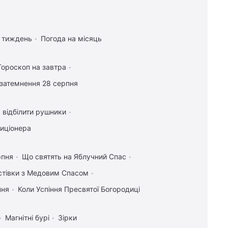
а тиждень
Погода на місяць
Гороскоп на завтра
затемнення 28 серпня
 відбілити рушники
диціонера
рпня
Що святять на Яблучний Спас
истівки з Медовим Спасом
пня
Коли Успіння Пресвятої Богородиці
Магнітні бурі
Зірки