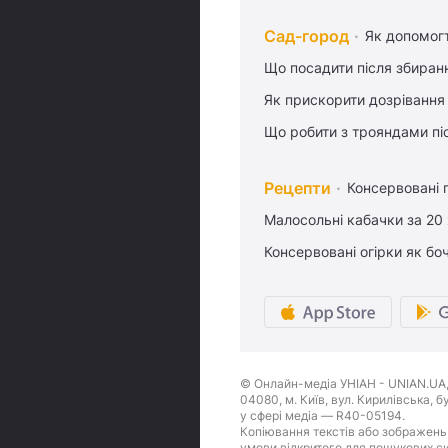
Сад-город
Як допомог
Що посадити після збиран
Як прискорити дозрівання
Що робити з трояндами піс
Рецепти
Консервовані 
Малосольні кабачки за 20
Консервовані огірки як бо
© Онлайн-медіа УНІАН - UNIAN.UA, 
04080, м. Київ, вул. Кирилівська, 
у сфері медіа — R40-05194.
Копіювання текстів або зображень,
умови відкритого для пошукових си