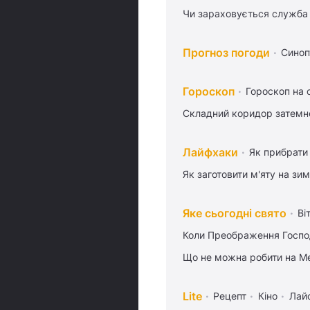
Чи зараховується служба 
Прогноз погоди
Синоп
Гороскоп
Гороскоп на 
Складний коридор затемне
Лайфхаки
Як прибрати 
Як заготовити м'яту на зи
Яке сьогодні свято
Ві
Коли Преображення Госпо
Що не можна робити на Ме
Lite
Рецепт
Кіно
Лай