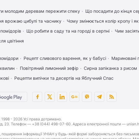
ти молодим деревам пережити спеку
Що посадити до кінця се
ня врожаю цибулі та часнику
Чому змінюється колір кропу і я
 помідорів
Що робити в саду та на городі в серпні
Чим засіят
ля цвітіння
помідори
Рецепт сливового варення, як у бабусі
Мариновані 
 хвилин
Повітряний лимонний зефір
Сирна запіканка з рисом
чкові
Рецепти випічки та десертів на Яблучний Спас
1998 - 2026 Усі права дотримано.
буд. 23. Телефон — +38 (044) 498-07-60. Адреса електронної пошти — unian.h
 поширення інформації УНІАН у будь-якій формі забороняється без письмов
стем гіперпосилання на конкретний матеріал не нижче другого абзацу. Матер