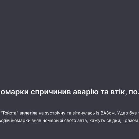
іномарки спричинив аварію та втік,
"Тойота" вилетіла на зустрічну та зіткнулась із ВАЗом. Удар був
водій іномарки зняв номери зі свого авта, кажуть свідки, і разо