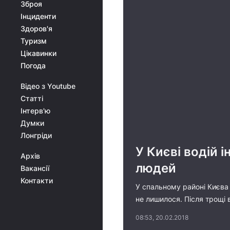
Зброя
Інциденти
Здоров'я
Туризм
Цікавинки
Погода
Відео з Youtube
Статті
Інтерв'ю
Думки
Лонгріди
У Києві водій 
Архів
людей
Вакансії
Контакти
У спальному районі Києва 
не лишилося. Після трощі 
08:53, 20.02.2018