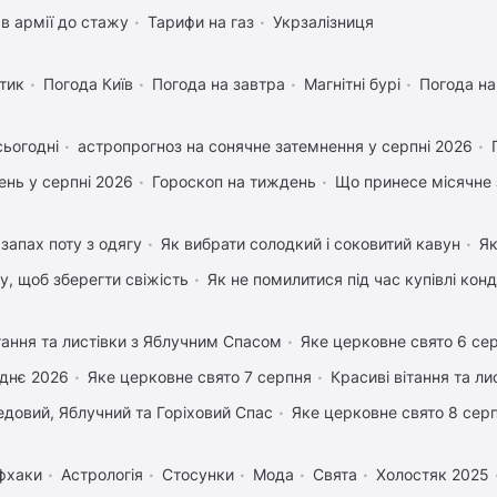
в армії до стажу
Тарифи на газ
Укрзалізниця
тик
Погода Київ
Погода на завтра
Магнітні бурі
Погода н
сьогодні
астропрогноз на сонячне затемнення у серпні 2026
нь у серпні 2026
Гороскоп на тиждень
Що принесе місячне 
запах поту з одягу
Як вибрати солодкий і соковитий кавун
Як
му, щоб зберегти свіжість
Як не помилитися під час купівлі кон
тання та листівки з Яблучним Спасом
Яке церковне свято 6 се
днє 2026
Яке церковне свято 7 серпня
Красиві вітання та л
довий, Яблучний та Горіховий Спас
Яке церковне свято 8 сер
фхаки
Астрологія
Стосунки
Мода
Свята
Холостяк 2025