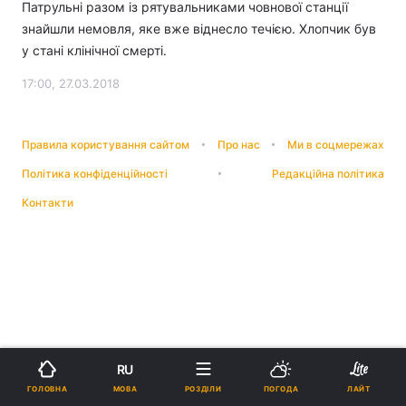
Патрульні разом із рятувальниками човнової станції
знайшли немовля, яке вже віднесло течією. Хлопчик був
у стані клінічної смерті.
17:00, 27.03.2018
Правила користування сайтом
Про нас
Ми в соцмережах
Політика конфіденційності
Редакційна політика
Контакти
RU
МОВА
ГОЛОВНА
РОЗДІЛИ
ПОГОДА
ЛАЙТ