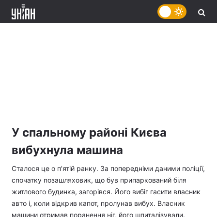
У спальному районі Києва
вибухнула машина
Сталося це о п'ятій ранку. За попередніми даними поліції,
спочатку позашляховик, що був припаркований біля
житлового будинка, загорівся. Його вибіг гасити власник
авто і, коли відкрив капот, пролунав вибух. Власник
машини отримав поранення ніг, його шпиталізували.