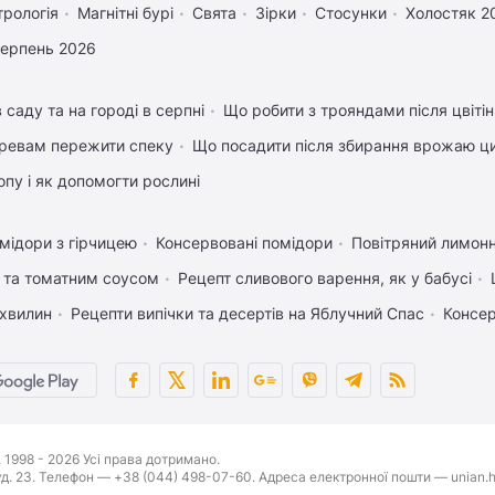
трологія
Магнітні бурі
Свята
Зірки
Стосунки
Холостяк 2
серпень 2026
 саду та на городі в серпні
Що робити з трояндами після цвіті
ревам пережити спеку
Що посадити після збирання врожаю ци
пу і як допомогти рослині
мідори з гірчицею
Консервовані помідори
Повітряний лимонн
 та томатним соусом
Рецепт сливового варення, як у бабусі
 хвилин
Рецепти випічки та десертів на Яблучний Спас
Консер
1998 - 2026 Усі права дотримано.
буд. 23. Телефон — +38 (044) 498-07-60. Адреса електронної пошти — unian.h