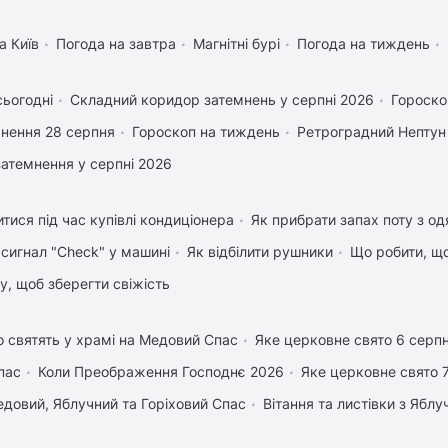
а Київ
Погода на завтра
Магнітні бурі
Погода на тиждень
сьогодні
Складний коридор затемнень у серпні 2026
Гороско
нення 28 серпня
Гороскоп на тиждень
Ретроградний Нептун
затемнення у серпні 2026
тися під час купівлі кондиціонера
Як прибрати запах поту з од
 сигнал "Check" у машині
Як відбілити рушники
Що робити, щ
му, щоб зберегти свіжість
 святять у храмі на Медовий Спас
Яке церковне свято 6 серп
пас
Коли Преображення Господнє 2026
Яке церковне свято 
довий, Яблучний та Горіховий Спас
Вітання та листівки з Ябл