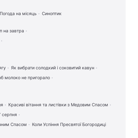
Погода на місяць
Синоптик
п на завтра
ягу
Як вибрати солодкий і соковитий кавун
об молоко не пригорало
ня
Красиві вітання та листівки з Медовим Спасом
7 серпня
учним Спасом
Коли Успіння Пресвятої Богородиці