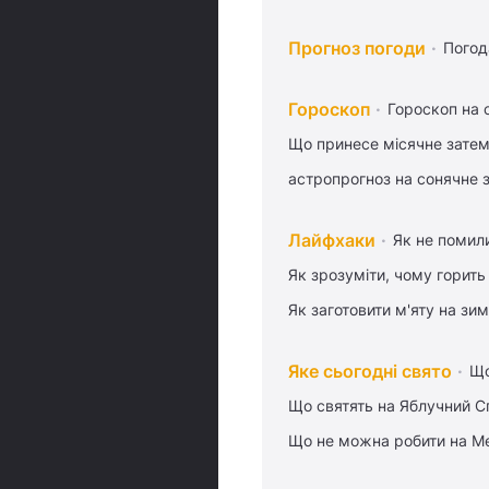
Прогноз погоди
Погод
Гороскоп
Гороскоп на 
Що принесе місячне затем
астропрогноз на сонячне 
Лайфхаки
Як не помили
Як зрозуміти, чому горить
Як заготовити м'яту на зи
Яке сьогодні свято
Що
Що святять на Яблучний С
Що не можна робити на Ме