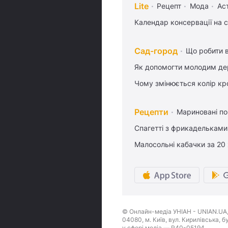
Lite
Рецепт
Мода
Ас
Календар консервації на 
Сад-город
Що робити в
Як допомогти молодим де
Чому змінюється колір кро
Рецепти
Мариновані по
Спагетті з фрикадельками
Малосольні кабачки за 20
© Онлайн-медіа УНІАН - UNIAN.UA, 
04080, м. Київ, вул. Кирилівська, 
у сфері медіа — R40-05194.