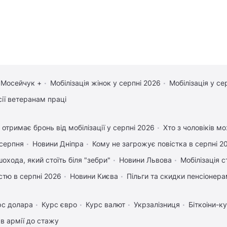
 Мосейчук +
Мобілізація жінок у серпні 2026
Мобілізація у се
сії ветеранам праці
 отримає бронь від мобілізації у серпні 2026
Хто з чоловіків м
 серпня
Новини Дніпра
Кому не загрожує повістка в серпні 2
охода, який стоїть біля "зебри"
Новини Львова
Мобілізація с
істю в серпні 2026
Новини Києва
Пільги та скидки пенсіонер
рс долара
Курс євро
Курс валют
Укрзалізниця
Біткоіни-к
в армії до стажу