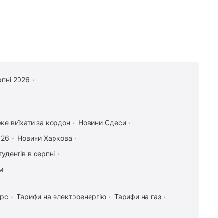
рпні 2026
оже виїхати за кордон
Новини Одеси
026
Новини Харкова
тудентів в серпні
ам
урс
Тарифи на електроенергію
Тарифи на газ