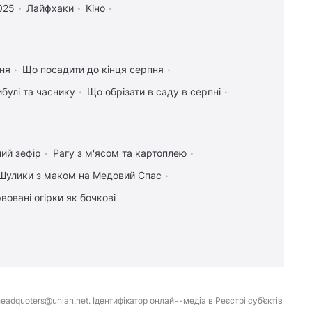
025
Лайфхаки
Кіно
ння
Що посадити до кінця серпня
булі та часнику
Що обрізати в саду в серпні
ий зефір
Рагу з м'ясом та картоплею
Шулики з маком на Медовий Спас
вовані огірки як бочкові
eadquoters@unian.net. Ідентифікатор онлайн-медіа в Реєстрі суб’єктів