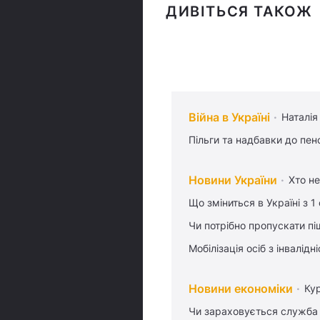
ДИВІТЬСЯ ТАКОЖ
Війна в Україні
Наталія
Пільги та надбавки до пен
Новини України
Хто не
Що зміниться в Україні з 1
Чи потрібно пропускати піш
Мобілізація осіб з інвалідн
Новини економіки
Ку
Чи зараховується служба 