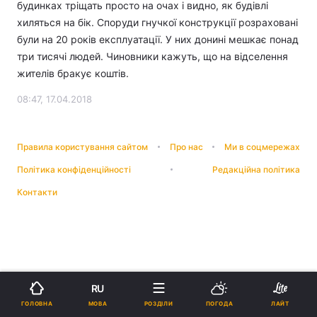
будинках тріщать просто на очах і видно, як будівлі
хиляться на бік. Споруди гнучкої конструкції розраховані
були на 20 років експлуатації. У них донині мешкає понад
три тисячі людей. Чиновники кажуть, що на відселення
жителів бракує коштів.
08:47, 17.04.2018
Правила користування сайтом
Про нас
Ми в соцмережах
Політика конфіденційності
Редакційна політика
Контакти
RU
МОВА
ГОЛОВНА
РОЗДІЛИ
ПОГОДА
ЛАЙТ