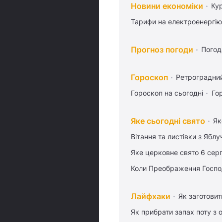
Новини економіки
Ку
Тарифи на електроенергію
Прогноз погоди
Погод
Гороскоп
Ретроградни
Гороскоп на сьогодні
Го
Яке сьогодні свято
Як
Вітання та листівки з Ябл
Яке церковне свято 6 сер
Коли Преображення Госпо
Лайфхаки
Як заготовит
Як прибрати запах поту з 