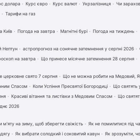
рс долара
Курс євро
Курс валют
Укрзалізниця
Чи зарахов
Тарифи на газ
а Київ
Погода на завтра
Магнітні бурі
Погода на тиждень
й Нептун
астропрогноз на сонячне затемнення у серпні 2026
роскоп на завтра
Що принесе місячне затемнення 28 серпня
е церковне свято 7 серпня
Що не можна робити на Медовий, Я
учним Спасом
Коли Успіння Пресвятої Богородиці
Що святять 
пня
Красиві вітання та листівки з Медовим Спасом
Що святят
днє 2026
и м'яту на зиму, щоб зберегти свіжість
Як не помилитися під ча
одягу
Як вибрати солодкий і соковитий кавун
Як зрозуміти, ч