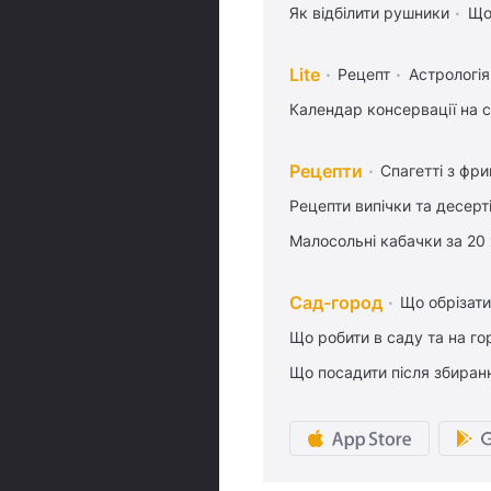
Як відбілити рушники
Що
Lite
Рецепт
Астрологія
Календар консервації на 
Рецепти
Спагетті з фр
Рецепти випічки та десерт
Малосольні кабачки за 20
Сад-город
Що обрізати
Що робити в саду та на гор
Що посадити після збиран