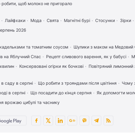
 робити, щоб молоко не пригорало
Лайфхаки
Мода
Свята
Магнітні бурі
Стосунки
Зірки
серпень 2026
икадельками та томатним соусом
Шулики з маком на Медовий
ів на Яблучний Спас
Рецепт сливового варення, як у бабусі
М
 хвилин
Консервовані огірки як бочкові
Повітряний лимонний 
 в саду в серпні
Що робити з трояндами після цвітіння
Чому з
оді в серпні
Що посадити до кінця серпня
Як допомогти мол
ня врожаю цибулі та часнику