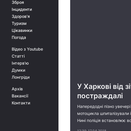
Зброя
Інциденти
Здоров'я
Туризм
Цікавинки
Погода
Відео з Youtube
Статті
Інтерв'ю
Думки
Лонгріди
У Харкові від 
Архів
постраждалі
Вакансії
Контакти
Напередодні пізно увечері
мотоцикла шпиталізували і
Нині поліція встановлює вс
12:39, 17.04.2018