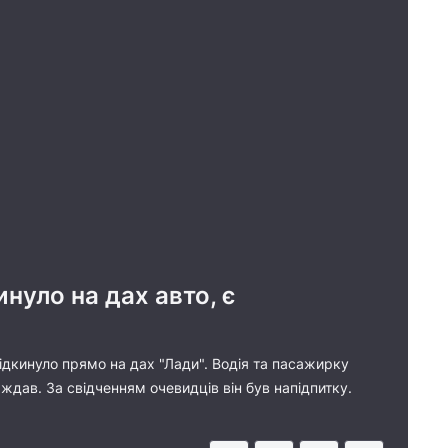
инуло на дах авто, є
підкинуло прямо на дах "Лади". Водія та пасажирку
ждав. За свідченням очевидців він був напідпитку.