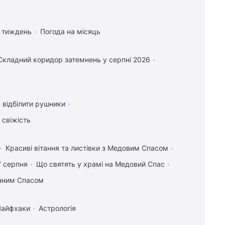
а тиждень
Погода на місяць
Складний коридор затемнень у серпні 2026
 відбілити рушники
 свіжість
Красиві вітання та листівки з Медовим Спасом
7 серпня
Що святять у храмі на Медовий Спас
учним Спасом
Лайфхаки
Астрологія