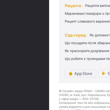
Рецепти
Рецепти випіч
Мариновані помідори з гі
Рецепт сливового варення,
Сад-город
Як допомог
Що посадити після збиран
Як прискорити дозрівання
Що робити з трояндами піс
© Онлайн-медіа УНІАН - UNIAN.UA, 
04080, м. Київ, вул. Кирилівська, 
у сфері медіа — R40-05194.
Копіювання текстів або зображень,
умови відкритого для пошукових си