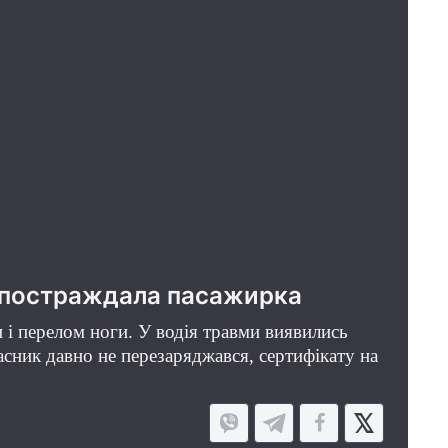
, постраждала пасажирка
и і перелом ноги. У водія травми виявились
сник давно не перезаряджався, сертифікату на