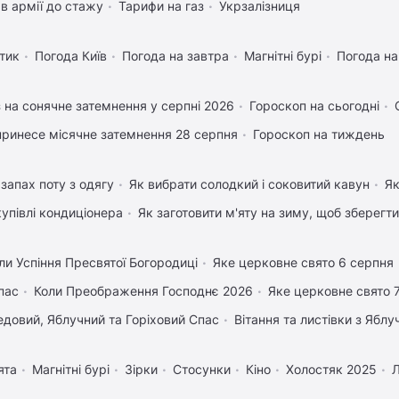
в армії до стажу
Тарифи на газ
Укрзалізниця
тик
Погода Київ
Погода на завтра
Магнітні бурі
Погода н
 на сонячне затемнення у серпні 2026
Гороскоп на сьогодні
ринесе місячне затемнення 28 серпня
Гороскоп на тиждень
запах поту з одягу
Як вибрати солодкий і соковитий кавун
Як
купівлі кондиціонера
Як заготовити м'яту на зиму, щоб зберегти
ли Успіння Пресвятої Богородиці
Яке церковне свято 6 серпня
пас
Коли Преображення Господнє 2026
Яке церковне свято 
довий, Яблучний та Горіховий Спас
Вітання та листівки з Ябл
ята
Магнітні бурі
Зірки
Стосунки
Кіно
Холостяк 2025