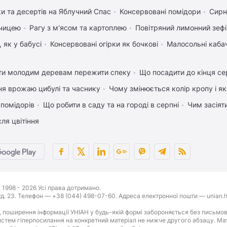
ки та десертів на Яблучний Спас
Консервовані помідори
Сирн
рчицею
Рагу з м'ясом та картоплею
Повітряний лимонний зеф
 як у бабусі
Консервовані огірки як бочкові
Малосольні каба
ти молодим деревам пережити спеку
Що посадити до кінця се
ня врожаю цибулі та часнику
Чому змінюється колір кропу і я
 помідорів
Що робити в саду та на городі в серпні
Чим засіят
ля цвітіння
1998 - 2026 Усі права дотримано.
буд. 23. Телефон — +38 (044) 498-07-60. Адреса електронної пошти — unian.h
 поширення інформації УНІАН у будь-якій формі забороняється без письмов
стем гіперпосилання на конкретний матеріал не нижче другого абзацу. Матер