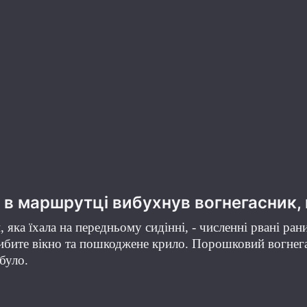
і в маршрутці вибухнув вогнегасник
 яка їхала на передньому сидінні, - численні рвані ран
вибите вікно та пошкоджене крило. Порошковий вогнега
 було.