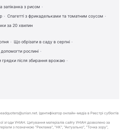
а запіканка з рисом
ір
Спагетті з фрикадельками та томатним соусом
чки за 20 хвилин
рпня
Що обрізати в саду в серпні
к допомогти рослині
и грядки після збирання врожаю
eadquoters@unian.net. Ідентифікатор онлайн-медіа в Реєстрі суб’єктів
ої згоди УНІАН. Цитування матеріалів сайту УНІАН дозволено за
іали з позначкою "Реклама", "НК", "Актуально", "Точка зору",