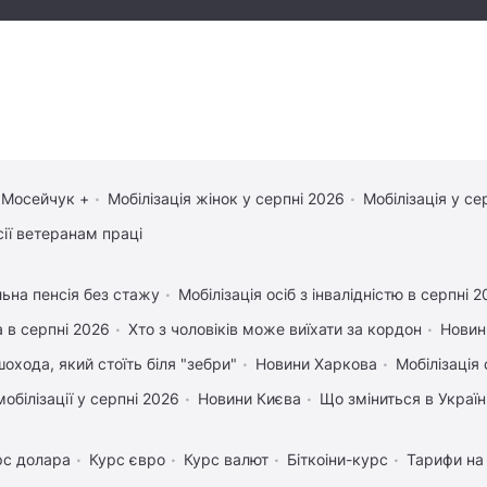
 Мосейчук +
Мобілізація жінок у серпні 2026
Мобілізація у се
сії ветеранам праці
льна пенсія без стажу
Мобілізація осіб з інвалідністю в серпні 
 в серпні 2026
Хто з чоловіків може виїхати за кордон
Новин
охода, який стоїть біля "зебри"
Новини Харкова
Мобілізація 
обілізації у серпні 2026
Новини Києва
Що зміниться в Україні
рс долара
Курс євро
Курс валют
Біткоіни-курс
Тарифи на