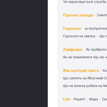
Чи зараховується служба 
Прогноз погоди
Синоп
Гороскоп
астропрогноз
Гороскоп на завтра
Що п
Лайфхаки
Як прибрати 
Як не помилитися під час 
Яке сьогодні свято
Ко
Що святять на Яблучний С
Що не можна робити на Ме
Lite
Рецепт
Мода
Св