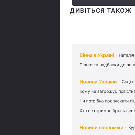
ДИВІТЬСЯ ТАКОЖ
Війна в Україні
Наталія
Пільги та надбавки до пен
Новини України
Соціа
Кому не загрожує повістка
Чи потрібно пропускати піш
Хто не отримає бронь від м
Новини економіки
Ку