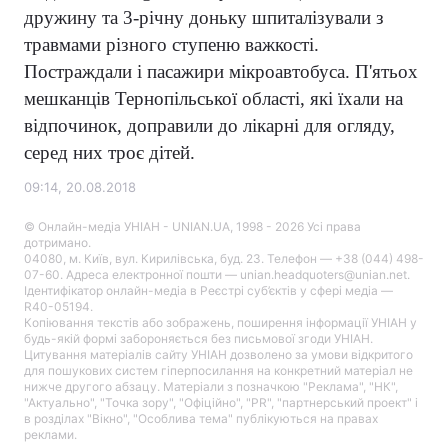
дружину та 3-річну доньку шпиталізували з
травмами різного ступеню важкості.
Постраждали і пасажири мікроавтобуса. П'ятьох
мешканців Тернопільської області, які їхали на
відпочинок, доправили до лікарні для огляду,
серед них троє дітей.
09:14, 20.08.2018
© Онлайн-медіа УНІАН - UNIAN.UA, 1998 - 2026 Усі права
дотримано.
04080, м. Київ, вул. Кирилівська, буд. 23. Телефон — +38 (044) 498-
07-60. Адреса електронної пошти — unian.headquoters@unian.net.
Ідентифікатор онлайн-медіа в Реєстрі суб’єктів у сфері медіа —
R40-05194.
Копіювання текстів або зображень, поширення інформації УНІАН у
будь-якій формі забороняється без письмової згоди УНІАН.
Цитування матеріалів сайту УНІАН дозволено за умови відкритого
для пошукових систем гіперпосилання на конкретний матеріал не
нижче другого абзацу. Матеріали з позначкою "Реклама", "НК",
"Актуально", "Точка зору", "Офіційно", "PR", "партнерський проект" і
в розділах "Вікно", "Особлива тема" публікуються на правах
реклами.