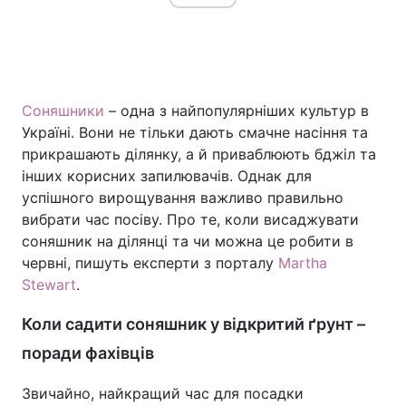
Головна
Війна
Соняшники
– одна з найпопулярніших культур в
Україна
Політика
Україні. Вони не тільки дають смачне насіння та
прикрашають ділянку, а й приваблюють бджіл та
Економіка
Світ
інших корисних запилювачів. Однак для
успішного вирощування важливо правильно
Спорт
Наука
вибрати час посіву. Про те, коли висаджувати
Техно і зв'язок
Лайт
соняшник на ділянці та чи можна це робити в
червні, пишуть експерти з порталу
Martha
Зброя
Інциденти
Stewart
.
Здоров'я
Туризм
Коли садити соняшник у відкритий ґрунт –
поради фахівців
Цікавинки
Погода
Звичайно, найкращий час для посадки
Екологія
Регіони