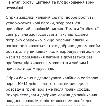
На етапі росту, цвітіння та плодоношення вони
незамінні.
Огірки завдяки калійній селітрі добре ростуть,
утворюються нові пагони, зберігається
привабливий зовнішній вигляд. Томати "люблять"
селітру, але застосовувати таку підгодівлю
потрібно обережно. Якщо рослини слабкі й
погано розвиваються, таке добриво допоможе їм
рости, але у випадках, коли нарощування зеленої
маси та формування пагонів відбувається без
проблем, підживлення може стати зайвим і
призвести до жирування.
Огірки бажано підгодовувати калійною селітрою
через 10–14 днів після того, як ви висадили
розсаду в ґрунт, або вже після появи сходів.
Використовувати добриво можна до закінчення
плодоношення. Між підживленнями необхідно