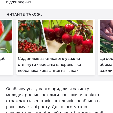
підживлення.
ЧИТАЙТЕ ТАКОЖ:
щоб
Садівників закликають уважно
Це обо
оглянути черешню в червні: яка
обріза
небезпека ховається на гілках
важли
Особливу увагу варто приділити захисту
молодих рослин, оскільки соняшники нерідко
страждають від птахів і шкідників, особливо на
ранньому етапі росту. Для цього можна
використовувати сітку або прості огорожі, щоб