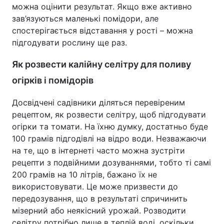
можна оцінити результат. Якщо вже активно
зав’язуються маленькі помідори, але
спостерігається відставання у рості – можна
підгодувати рослину ще раз.
Як розвести калійну селітру для поливу
огірків і помідорів
Досвідчені садівники діляться перевіреним
рецептом, як розвести селітру, щоб підгодувати
огірки та томати. На їхню думку, достатньо буде
100 грамів підгодівлі на відро води. Незважаючи
на те, що в інтернеті часто можна зустріти
рецепти з подвійними дозуваннями, тобто ті самі
200 грамів на 10 літрів, бажано їх не
використовувати. Це може призвести до
передозування, що в результаті спричинить
мізерний або неякісний урожай. Розводити
селітру потрібно лише в теплій воді, оскільки