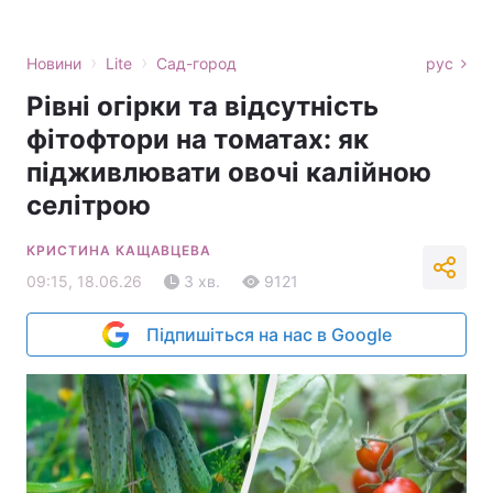
›
›
Новини
Lite
Сад-город
рус
Рівні огірки та відсутність
фітофтори на томатах: як
підживлювати овочі калійною
селітрою
КРИСТИНА КАЩАВЦЕВА
09:15, 18.06.26
3 хв.
9121
Підпишіться на нас в Google