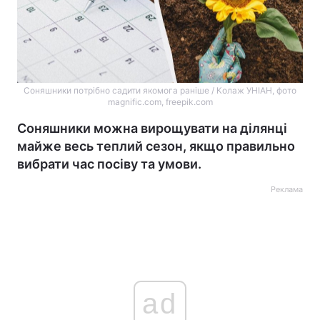
Соняшники потрібно садити якомога раніше / Колаж УНІАН, фото
magnific.com, freepik.com
Соняшники можна вирощувати на ділянці
майже весь теплий сезон, якщо правильно
вибрати час посіву та умови.
Реклама
ad