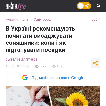
›
›
Новини
Lite
Сад-город
рус
В Україні рекомендують
починати висаджувати
соняшники: коли і як
підготувати посадки
САВЕЛІЙ ЛАПТІНОВ
10:30, 18.06.26
3 хв.
1576
Підпишіться на нас в Google