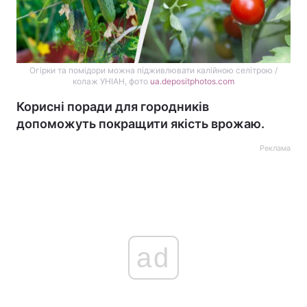
Огірки та помідори можна підживлювати калійною селітрою /
колаж УНІАН, фото
ua.depositphotos.com
Корисні поради для городників
допоможуть покращити якість врожаю.
Реклама
ad