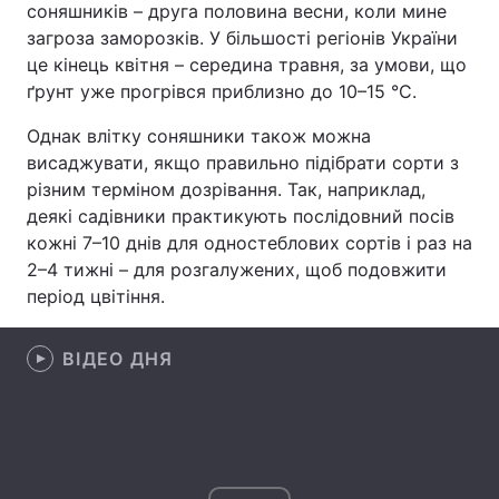
соняшників – друга половина весни, коли мине
загроза заморозків. У більшості регіонів України
Лонгріди
це кінець квітня – середина травня, за умови, що
ґрунт уже прогрівся приблизно до 10–15 °C.
Відео з Youtube
Статті
Однак влітку соняшники також можна
Інтерв'ю
Думки
висаджувати, якщо правильно підібрати сорти з
різним терміном дозрівання. Так, наприклад,
Архів
Вакансії
деякі садівники практикують послідовний посів
кожні 7–10 днів для одностеблових сортів і раз на
Контакти
2–4 тижні – для розгалужених, щоб подовжити
період цвітіння.
Послуги
ВІДЕО ДНЯ