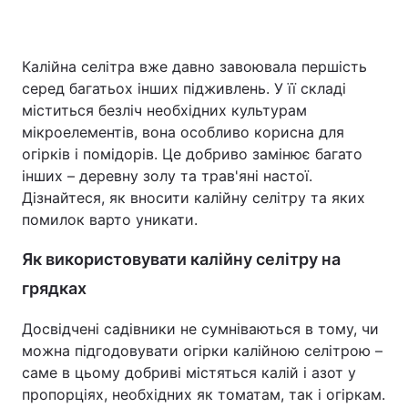
Калійна селітра вже давно завоювала першість
серед багатьох інших підживлень. У її складі
міститься безліч необхідних культурам
мікроелементів, вона особливо корисна для
огірків і помідорів. Це добриво замінює багато
інших – деревну золу та трав'яні настої.
Дізнайтеся, як вносити калійну селітру та яких
помилок варто уникати.
Як використовувати калійну селітру на
грядках
Досвідчені садівники не сумніваються в тому, чи
можна підгодовувати огірки калійною селітрою –
саме в цьому добриві містяться калій і азот у
пропорціях, необхідних як томатам, так і огіркам.