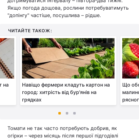
дотримуватися інтервалу – півтора-два тижні.
Якщо погода дощова, рослини потребуватимуть
"допінгу" частіше, посушлива – рідше.
ЧИТАЙТЕ ТАКОЖ:
т на
Навіщо фермери кладуть картон на
Що обо
город: хитрість від бур'янів на
малино
грядках
рясно
Томати не так часто потребують добрив, як
огірки – через місяць після першої підгодівлі