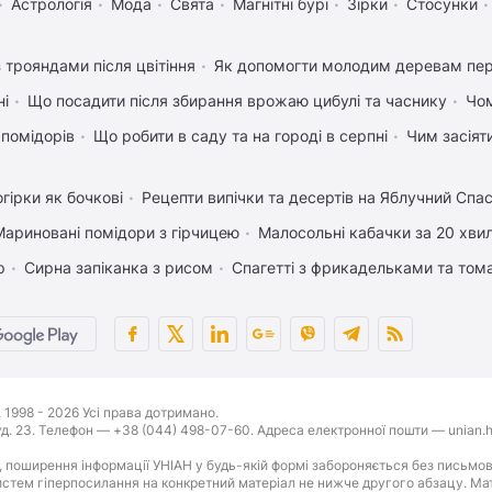
Астрологія
Мода
Свята
Магнітні бурі
Зірки
Стосунки
 трояндами після цвітіння
Як допомогти молодим деревам пе
ні
Що посадити після збирання врожаю цибулі та часнику
Чом
 помідорів
Що робити в саду та на городі в серпні
Чим засіят
гірки як бочкові
Рецепти випічки та десертів на Яблучний Спа
Мариновані помідори з гірчицею
Малосольні кабачки за 20 хви
р
Сирна запіканка з рисом
Спагетті з фрикадельками та том
1998 - 2026 Усі права дотримано.
буд. 23. Телефон — +38 (044) 498-07-60. Адреса електронної пошти — unian.h
 поширення інформації УНІАН у будь-якій формі забороняється без письмов
стем гіперпосилання на конкретний матеріал не нижче другого абзацу. Матер