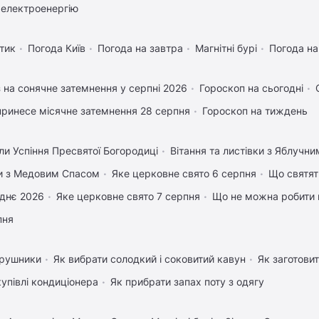
 електроенергію
тик
Погода Київ
Погода на завтра
Магнітні бурі
Погода н
 на сонячне затемнення у серпні 2026
Гороскоп на сьогодні
ринесе місячне затемнення 28 серпня
Гороскоп на тиждень
ли Успіння Пресвятої Богородиці
Вітання та листівки з Яблучн
вки з Медовим Спасом
Яке церковне свято 6 серпня
Що святят
днє 2026
Яке церковне свято 7 серпня
Що не можна робити 
пня
 рушники
Як вибрати солодкий і соковитий кавун
Як заготовит
купівлі кондиціонера
Як прибрати запах поту з одягу