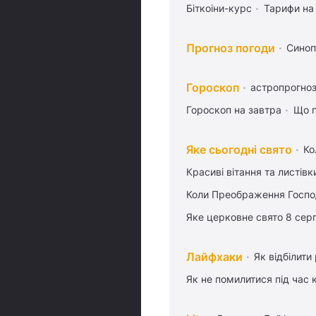
Біткоіни-курс
Тарифи на
Прогноз погоди
Синоп
Гороскоп
астропрогноз
Гороскоп на завтра
Що п
Яке сьогодні свято
Ко
Красиві вітання та листі
Коли Преображення Госпо
Яке церковне свято 8 сер
Лайфхаки
Як відбілити
Як не помилитися під час 