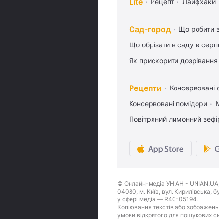
Lite
Рецепт
Лайфхаки
Сад-город
Що робити з
Що обрізати в саду в серп
Як прискорити дозрівання
Рецепти
Консервовані о
Консервовані помідори
Повітряний лимонний зефі
© Онлайн-медіа УНІАН - UNIAN.UA, 
04080, м. Київ, вул. Кирилівська, 
у сфері медіа — R40-05194.
Копіювання текстів або зображень,
умови відкритого для пошукових си