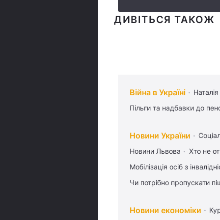
ДИВІТЬСЯ ТАКОЖ
Війна в Україні
Наталія
Пільги та надбавки до пен
Новини України
Соціа
Новини Львова
Хто не от
Мобілізація осіб з інвалідн
Чи потрібно пропускати піш
Новини економіки
Ку