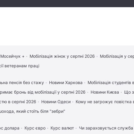
 Мосейчук +
Мобілізація жінок у серпні 2026
Мобілізація у се
сії ветеранам праці
льна пенсія без стажу
Новини Харкова
Мобілізація студентів 
римає бронь від мобілізації у серпні 2026
Новини Києва
Що з
істю в серпні 2026
Новини Одеси
Кому не загрожує повістка 
охода, який стоїть біля "зебри"
рс долара
Курс євро
Курс валют
Чи зараховується служба 