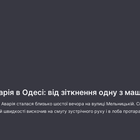
рія в Одесі: від зіткнення одну з м
Аварія сталася близько шостої вечора на вулиці Мельницькій. С
ій швидкості вискочив на смугу зустрічного руху і в лоба прота