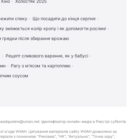
Кіно
Холостяк 2025
режити спеку
Що посадити до кінця серпня
у змінюється колір кропу і як допомогти рослині
и грядки після збирання врожаю
с
Рецепт сливового варення, як у бабусі
лин
Рагу з м'ясом та картоплею
атним соусом
eadquoters@unian.net. Ідентифікатор онлайн-медіа в Реєстрі суб’єктів
ої згоди УНІАН. Цитування матеріалів сайту УНІАН дозволено за
іали з позначкою "Реклама", "НК", "Актуально", "Точка зору",