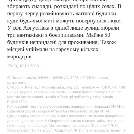
збирають снаряди, розкидані по цілих селах. В
першу чергу розміновують житлові будинки,
куди будь-якої миті можуть повернутися люди.
У селі Августівка з однієї лише вулиці зібрали
три вантажівки з боєприпасами. Майже 50
будинків непридатні для проживання. Також
місцеві упіймали на гарячому кількох
мародерів.
17:09, 10.10.2018
© Онлайн-медіа УНІАН - UNIAN.UA, 1998 - 2026 Усі права
дотримано.
04080, м. Київ, вул. Кирилівська, буд. 23. Телефон — +38 (044) 498-
07-60. Адреса електронної пошти — unian.headquoters@unian.net.
Ідентифікатор онлайн-медіа в Реєстрі суб’єктів у сфері медіа —
R40-05194.
Копіювання текстів або зображень, поширення інформації УНІАН у
будь-якій формі забороняється без письмової згоди УНІАН.
Цитування матеріалів сайту УНІАН дозволено за умови відкритого
для пошукових систем гіперпосилання на конкретний матеріал не
нижче другого абзацу. Матеріали з позначкою "Реклама", "НК",
"Актуально", "Точка зору", "Офіційно", "PR", "партнерський проект" і