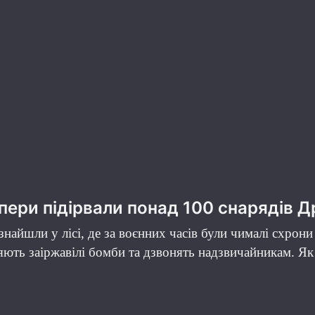
пери підірвали понад 100 снарядів Др
 знайшли у лісі, де за воєнних часів були чималі схрон
яють заіржавілі бомби та дзвонять надзвичайникам. Я