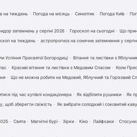
а на тиждень
Погода на місяць
Синоптик
Погода Київ
Пог
идор затемнень у серпні 2026
Гороскоп на сьогодні
Що прин
скоп на тиждень
астропрогноз на сонячне затемнення у серпн
ли Успіння Пресвятої Богородиці
Вітання та листівки з Яблучн
пас
Красиві вітання та листівки з Медовим Спасом
Коли Пре
пня
Що не можна робити на Медовий, Яблучний та Горіховий С
тися під час купівлі кондиціонера
Як відбілити рушники
Як п
му, щоб зберегти свіжість
Як вибрати солодкий і соковитий кав
2025
Свята
Магнітні бурі
Зірки
Кіно
Лайфхаки
Стосунк