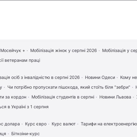
 Мосейчук +
Мобілізація жінок у серпні 2026
Мобілізація у се
сії ветеранам праці
зація осіб з інвалідністю в серпні 2026
Новини Одеси
Кому не
у
Чи потрібно пропускати пішохода, який стоїть біля "зебри"
ати за кордон
Мобілізація студентів в серпні
Новини Львова
ся в Україні з 1 серпня
рс долара
Курс євро
Курс валют
Тарифи на електроенергію
иця
Біткоіни-курс