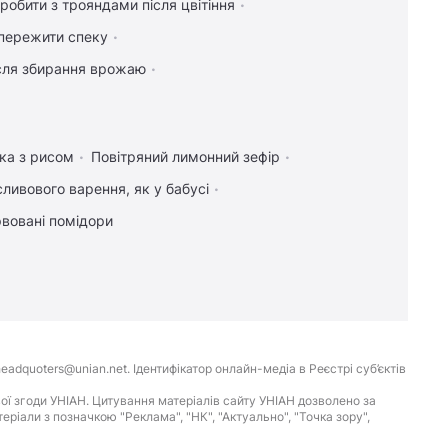
робити з трояндами після цвітіння
пережити спеку
ісля збирання врожаю
ка з рисом
Повітряний лимонний зефір
сливового варення, як у бабусі
вовані помідори
eadquoters@unian.net. Ідентифікатор онлайн-медіа в Реєстрі суб’єктів
ої згоди УНІАН. Цитування матеріалів сайту УНІАН дозволено за
іали з позначкою "Реклама", "НК", "Актуально", "Точка зору",