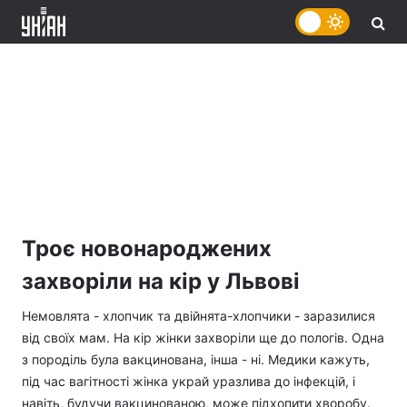
Троє новонароджених
захворіли на кір у Львові
Немовлята - хлопчик та двійнята-хлопчики - заразилися
від своїх мам. На кір жінки захворіли ще до пологів. Одна
з породіль була вакцинована, інша - ні. Медики кажуть,
під час вагітності жінка украй уразлива до інфекцій, і
навіть, будучи вакцинованою, може підхопити хворобу.