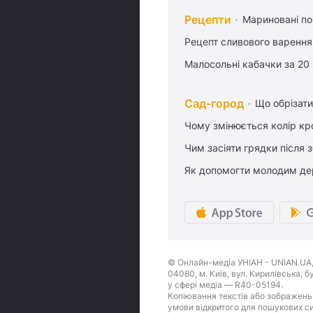
Рецепти
Мариновані по
Рецепт сливового варення,
Малосольні кабачки за 20
Сад-город
Що обрізати
Чому змінюється колір кро
Чим засіяти грядки після
Як допомогти молодим де
© Онлайн-медіа УНІАН - UNIAN.UA, 
04080, м. Київ, вул. Кирилівська, 
у сфері медіа — R40-05194.
Копіювання текстів або зображень,
умови відкритого для пошукових си