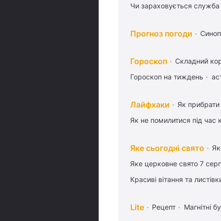
Чи зараховується служба 
Прогноз погоди
Синоп
Гороскоп
Складний кор
Гороскоп на тиждень
ас
Лайфхаки
Як прибрати 
Як не помилитися під час 
Яке сьогодні свято
Як
Яке церковне свято 7 сер
Красиві вітання та листі
Lite
Рецепт
Магнітні бу