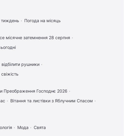
а тиждень
Погода на місяць
се місячне затемнення 28 серпня
сьогодні
 відбілити рушники
 свіжість
и Преображення Господнє 2026
пас
Вітання та листівки з Яблучним Спасом
ологія
Мода
Свята