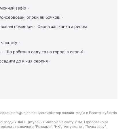
имонний зефір
Консервовані огірки як бочкові
вовані помідори
Сирна запіканка з рисом
а часнику
в
Що робити в саду та на городі в серпні
осадити до кінця серпня
eadquoters@unian.net. Ідентифікатор онлайн-медіа в Реєстрі суб’єктів
ої згоди УНІАН. Цитування матеріалів сайту УНІАН дозволено за
іали з позначкою "Реклама", "НК", "Актуально", "Точка зору",