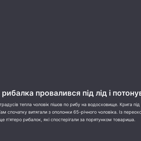
 рибалка провалився під лід і потону
радусів тепла чоловік пішов по рибу на водосховище. Крига під н
ам спочатку витягали з ополонки 65-річного чоловіка. Із переох
ще п'ятеро рибалок, які спостерігали за порятунком товариша.