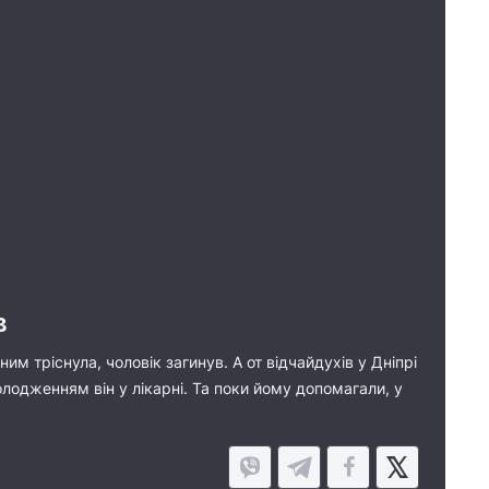
в
им тріснула, чоловік загинув. А от відчайдухів у Дніпрі
олодженням він у лікарні. Та поки йому допомагали, у