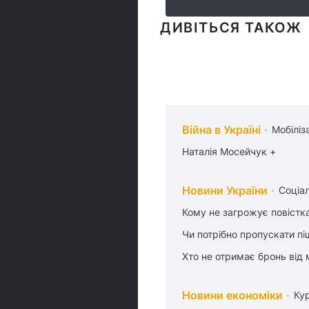
ДИВІТЬСЯ ТАКОЖ
Війна в Україні
Мобіліз
Наталія Мосейчук +
Новини України
Соціа
Кому не загрожує повістка
Чи потрібно пропускати піш
Хто не отримає бронь від м
Новини економіки
Ку