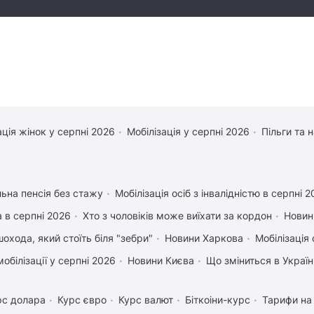
ація жінок у серпні 2026
Мобілізація у серпні 2026
Пільги та 
льна пенсія без стажу
Мобілізація осіб з інвалідністю в серпні 
 в серпні 2026
Хто з чоловіків може виїхати за кордон
Новин
охода, який стоїть біля "зебри"
Новини Харкова
Мобілізація 
обілізації у серпні 2026
Новини Києва
Що зміниться в Україні
рс долара
Курс євро
Курс валют
Біткоіни-курс
Тарифи на