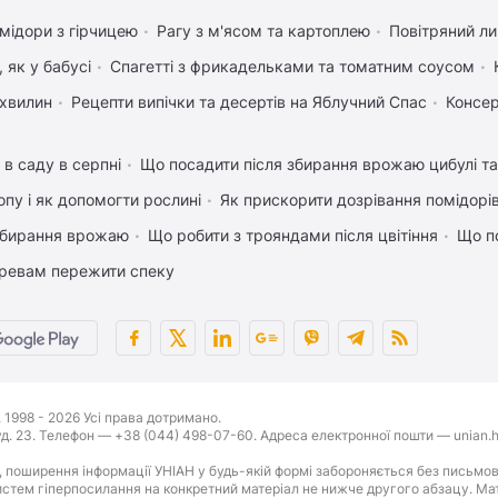
мідори з гірчицею
Рагу з м'ясом та картоплею
Повітряний л
 як у бабусі
Спагетті з фрикадельками та томатним соусом
 хвилин
Рецепти випічки та десертів на Яблучний Спас
Консер
 в саду в серпні
Що посадити після збирання врожаю цибулі т
пу і як допомогти рослині
Як прискорити дозрівання помідорі
 збирання врожаю
Що робити з трояндами після цвітіння
Що п
ревам пережити спеку
1998 - 2026 Усі права дотримано.
буд. 23. Телефон — +38 (044) 498-07-60. Адреса електронної пошти — unian.h
 поширення інформації УНІАН у будь-якій формі забороняється без письмов
стем гіперпосилання на конкретний матеріал не нижче другого абзацу. Матер