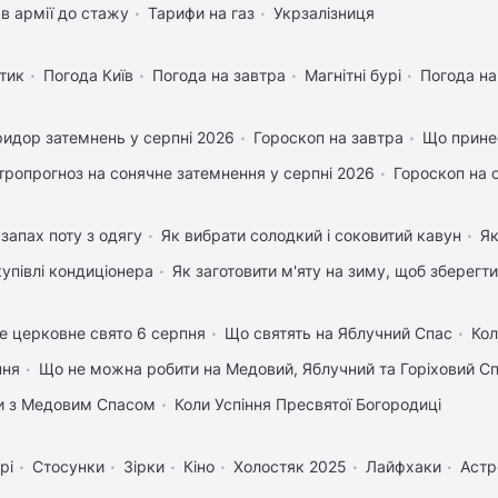
в армії до стажу
Тарифи на газ
Укрзалізниця
тик
Погода Київ
Погода на завтра
Магнітні бурі
Погода н
идор затемнень у серпні 2026
Гороскоп на завтра
Що прине
тропрогноз на сонячне затемнення у серпні 2026
Гороскоп на 
запах поту з одягу
Як вибрати солодкий і соковитий кавун
Як
купівлі кондиціонера
Як заготовити м'яту на зиму, щоб зберегти
е церковне свято 6 серпня
Що святять на Яблучний Спас
Кол
пня
Що не можна робити на Медовий, Яблучний та Горіховий С
вки з Медовим Спасом
Коли Успіння Пресвятої Богородиці
рі
Стосунки
Зірки
Кіно
Холостяк 2025
Лайфхаки
Астр