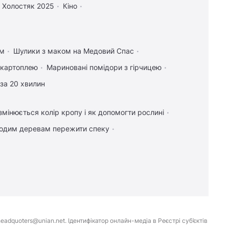
Холостяк 2025
Кіно
ом
Шулики з маком на Медовий Спас
а картоплею
Мариновані помідори з гірчицею
за 20 хвилин
мінюється колір кропу і як допомогти рослині
одим деревам пережити спеку
eadquoters@unian.net. Ідентифікатор онлайн-медіа в Реєстрі суб’єктів