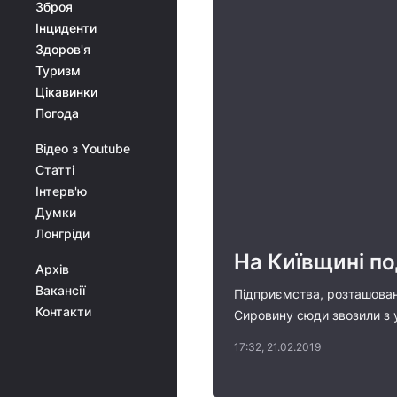
Зброя
Інциденти
Здоров'я
Туризм
Цікавинки
Погода
Відео з Youtube
Статті
Інтерв'ю
Думки
Лонгріди
На Київщині по
Архів
Вакансії
Підприємства, розташовані
Контакти
Сировину сюди звозили з у
17:32, 21.02.2019