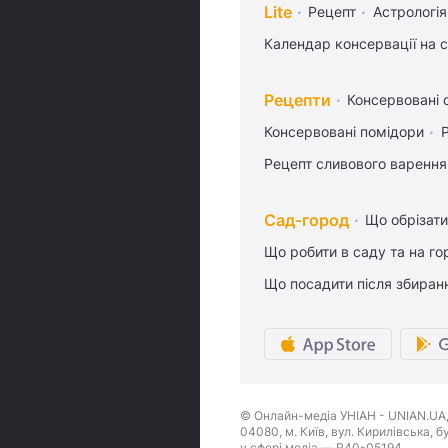
Lite
Рецепт
Астрологія
Календар консервації на 
Рецепти
Консервовані о
Консервовані помідори
Рецепт сливового варення,
Сад-город
Що обрізати
Що робити в саду та на гор
Що посадити після збиран
© Онлайн-медіа УНІАН - UNIAN.UA, 
04080, м. Київ, вул. Кирилівська, 
у сфері медіа — R40-05194.