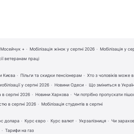
 Мосейчук +
Мобілізація жінок у серпні 2026
Мобілізація у се
сії ветеранам праці
и Києва
Пільги та скидки пенсіонерам
Хто з чоловіків може в
обілізації у серпні 2026
Новини Одеси
Що зміниться в Україн
 в серпні 2026
Новини Харкова
Чи потрібно пропускати пішох
істю в серпні 2026
Мобілізація студентів в серпні
рс долара
Курс євро
Курс валют
Укрзалізниця
Чи зарахов
Тарифи на газ