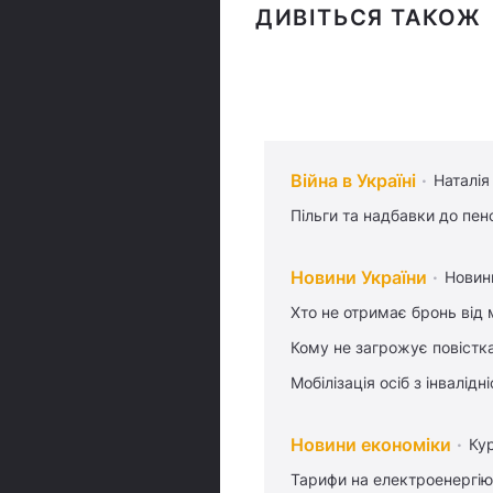
ДИВІТЬСЯ ТАКОЖ
Війна в Україні
Наталія
Пільги та надбавки до пен
Новини України
Новин
Хто не отримає бронь від м
Кому не загрожує повістка
Мобілізація осіб з інвалідн
Новини економіки
Ку
Тарифи на електроенергію