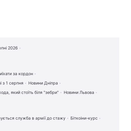
рпні 2026
иїхати за кордон
і з 1 серпня
Новини Дніпра
ода, який стоїть біля "зебри"
Новини Львова
ується служба в армії до стажу
Біткоіни-курс