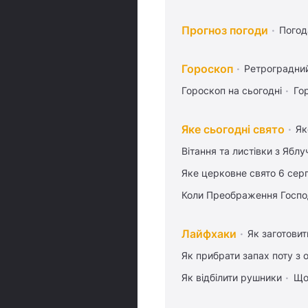
Прогноз погоди
Погод
Гороскоп
Ретроградни
Гороскоп на сьогодні
Го
Яке сьогодні свято
Як
Вітання та листівки з Ябл
Яке церковне свято 6 сер
Коли Преображення Госпо
Лайфхаки
Як заготовит
Як прибрати запах поту з 
Як відбілити рушники
Що