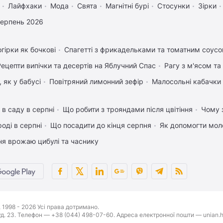
Лайфхаки
Мода
Свята
Магнітні бурі
Стосунки
Зірки
серпень 2026
гірки як бочкові
Спагетті з фрикадельками та томатним соус
Рецепти випічки та десертів на Яблучний Спас
Рагу з м'ясом т
 як у бабусі
Повітряний лимонний зефір
Малосольні кабачки 
 в саду в серпні
Що робити з трояндами після цвітіння
Чому з
оді в серпні
Що посадити до кінця серпня
Як допомогти мол
ня врожаю цибулі та часнику
1998 - 2026 Усі права дотримано.
буд. 23. Телефон — +38 (044) 498-07-60. Адреса електронної пошти — unian.h