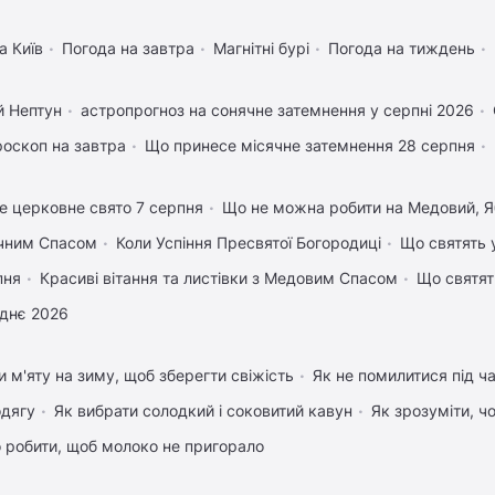
а Київ
Погода на завтра
Магнітні бурі
Погода на тиждень
й Нептун
астропрогноз на сонячне затемнення у серпні 2026
роскоп на завтра
Що принесе місячне затемнення 28 серпня
е церковне свято 7 серпня
Що не можна робити на Медовий, Я
учним Спасом
Коли Успіння Пресвятої Богородиці
Що святять 
пня
Красиві вітання та листівки з Медовим Спасом
Що святят
днє 2026
и м'яту на зиму, щоб зберегти свіжість
Як не помилитися під ча
одягу
Як вибрати солодкий і соковитий кавун
Як зрозуміти, ч
 робити, щоб молоко не пригорало