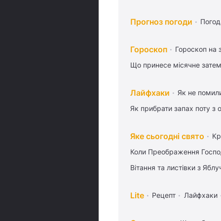
Прогноз погоди
Погод
Гороскоп
Гороскоп на 
Що принесе місячне затем
Лайфхаки
Як не помили
Як прибрати запах поту з 
Яке сьогодні свято
Кр
Коли Преображення Госпо
Вітання та листівки з Ябл
Lite
Рецепт
Лайфхаки