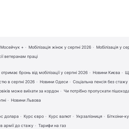
 Мосейчук +
Мобілізація жінок у серпні 2026
Мобілізація у се
сії ветеранам праці
 отримає бронь від мобілізації у серпні 2026
Новини Києва
Що
істю в серпні 2026
Новини Одеси
Соціальна пенсія без стажу
овіків може виїхати за кордон
Чи потрібно пропускати пішохода,
рпні
Новини Львова
рс долара
Курс євро
Курс валют
Укрзалізниця
Біткоіни-к
в армії до стажу
Тарифи на газ