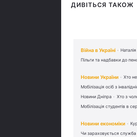
ДИВІТЬСЯ ТАКОЖ
Війна в Україні
Наталія
Пільги та надбавки до пен
Новини України
Хто не
Мобілізація осіб з інвалідн
Новини Дніпра
Хто з чол
Мобілізація студентів в се
Новини економіки
Ку
Чи зараховується служба 