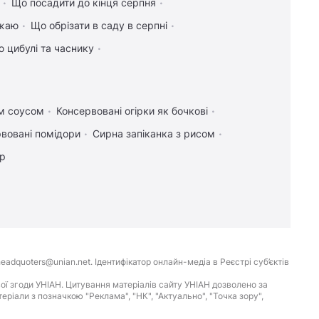
Що посадити до кінця серпня
ожаю
Що обрізати в саду в серпні
 цибулі та часнику
им соусом
Консервовані огірки як бочкові
вовані помідори
Сирна запіканка з рисом
ір
eadquoters@unian.net. Ідентифікатор онлайн-медіа в Реєстрі суб’єктів
ої згоди УНІАН. Цитування матеріалів сайту УНІАН дозволено за
іали з позначкою "Реклама", "НК", "Актуально", "Точка зору",