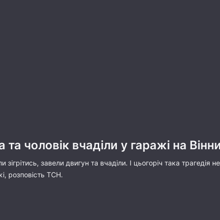
 та чоловік вчаділи у гаражі на Вінн
іли зігрітись, завели двигун та вчаділи. І цьогоріч така трагедія
і, розповість ТСН.