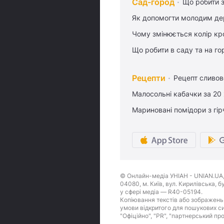
Сад-город
Що робити з
Як допомогти молодим де
Чому змінюється колір кро
Що робити в саду та на гор
Рецепти
Рецепт сливово
Малосольні кабачки за 20
Мариновані помідори з гі
© Онлайн-медіа УНІАН - UNIAN.UA, 
04080, м. Київ, вул. Кирилівська, 
у сфері медіа — R40-05194.
Копіювання текстів або зображень,
умови відкритого для пошукових си
"Офіційно", "PR", "партнерський пр