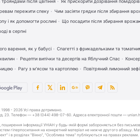
 трояндами після цвітіння
Як прискорити дозрівання помідорів
ревам пережити спеку
Чим засіяти грядки після збирання вр
пу і як допомогти рослині
Що посадити після збирання врожаю
оді в серпні
го варення, як у бабусі
Спагетті з фрикадельками та томатн
 хвилин
Рецепти випічки та десертів на Яблучний Спас
Консер
рчицею
Рагу з м'ясом та картоплею
Повітряний лимонний зеф
1998 - 2026 Усі права дотримано.
буд. 23. Телефон — +38 (044) 498-07-60. Адреса електронної пошти — unian.h
 поширення інформації УНІАН у будь-якій формі забороняється без письмов
стем гіперпосилання на конкретний матеріал не нижче другого абзацу. Матер
оект" і в розділах "Вікно", "Особлива тема" публікуються на правах реклами.