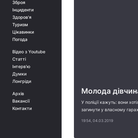
Зброя
Інциденти
Здоров'я
Туризм
Цікавинки
Погода
Відео з Youtube
Статті
Інтерв'ю
Думки
Лонгріди
Молода дівчина
Архів
Вакансії
У поліції кажуть: вони хот
Контакти
загинути у власному гараж
19:54, 04.03.2019