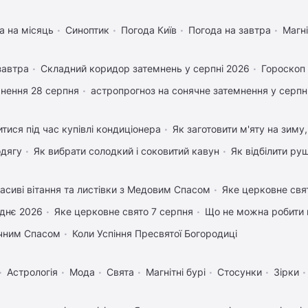
а на місяць
Синоптик
Погода Київ
Погода на завтра
Магні
завтра
Складний коридор затемнень у серпні 2026
Гороскоп
нення 28 серпня
астропрогноз на сонячне затемнення у серпн
тися під час купівлі кондиціонера
Як заготовити м'яту на зиму
одягу
Як вибрати солодкий і соковитий кавун
Як відбілити ру
асиві вітання та листівки з Медовим Спасом
Яке церковне свя
днє 2026
Яке церковне свято 7 серпня
Що не можна робити 
учним Спасом
Коли Успіння Пресвятої Богородиці
Астрологія
Мода
Свята
Магнітні бурі
Стосунки
Зірки