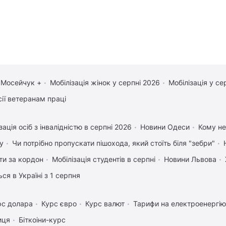
 Мосейчук +
Мобілізація жінок у серпні 2026
Мобілізація у се
сії ветеранам праці
зація осіб з інвалідністю в серпні 2026
Новини Одеси
Кому не
у
Чи потрібно пропускати пішохода, який стоїть біля "зебри"
ати за кордон
Мобілізація студентів в серпні
Новини Львова
ся в Україні з 1 серпня
рс долара
Курс євро
Курс валют
Тарифи на електроенергію
иця
Біткоіни-курс