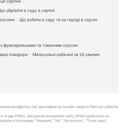
нця серпня
Що обрізати в саду в серпні
рослині
Що робити в саду та на городі в серпні
і з фрикадельками та томатним соусом
вані помідори
Малосольні кабачки за 20 хвилин
eadquoters@unian.net. Ідентифікатор онлайн-медіа в Реєстрі суб’єктів
ої згоди УНІАН. Цитування матеріалів сайту УНІАН дозволено за
іали з позначкою "Реклама", "НК", "Актуально", "Точка зору",