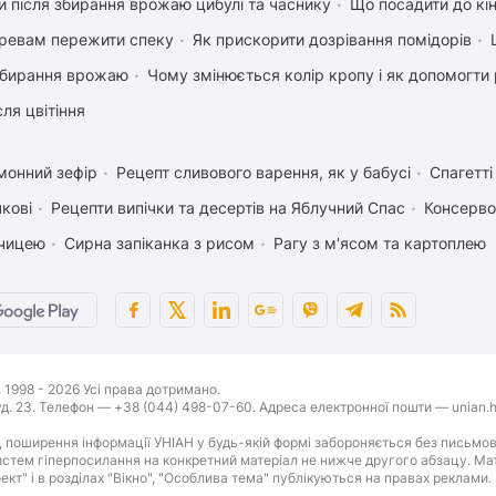
 після збирання врожаю цибулі та часнику
Що посадити до кі
ревам пережити спеку
Як прискорити дозрівання помідорів
 збирання врожаю
Чому змінюється колір кропу і як допомогти 
ля цвітіння
монний зефір
Рецепт сливового варення, як у бабусі
Спагетт
чкові
Рецепти випічки та десертів на Яблучний Спас
Консерво
рчицею
Сирна запіканка з рисом
Рагу з м'ясом та картоплею
1998 - 2026 Усі права дотримано.
буд. 23. Телефон — +38 (044) 498-07-60. Адреса електронної пошти — unian.h
 поширення інформації УНІАН у будь-якій формі забороняється без письмов
стем гіперпосилання на конкретний матеріал не нижче другого абзацу. Матер
оект" і в розділах "Вікно", "Особлива тема" публікуються на правах реклами.