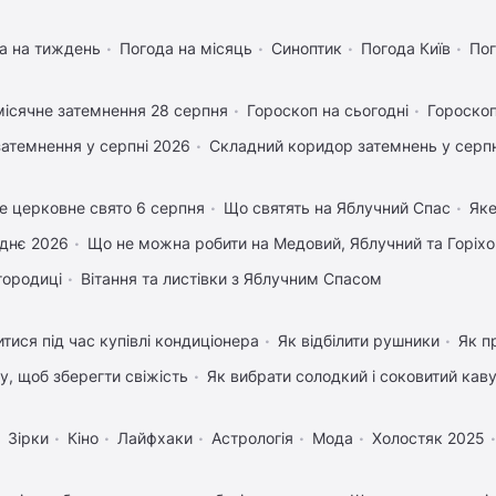
а на тиждень
Погода на місяць
Синоптик
Погода Київ
Пог
ісячне затемнення 28 серпня
Гороскоп на сьогодні
Гороскоп
затемнення у серпні 2026
Складний коридор затемнень у серпн
е церковне свято 6 серпня
Що святять на Яблучний Спас
Яке
днє 2026
Що не можна робити на Медовий, Яблучний та Горіх
городиці
Вітання та листівки з Яблучним Спасом
тися під час купівлі кондиціонера
Як відбілити рушники
Як п
му, щоб зберегти свіжість
Як вибрати солодкий і соковитий кав
Зірки
Кіно
Лайфхаки
Астрологія
Мода
Холостяк 2025