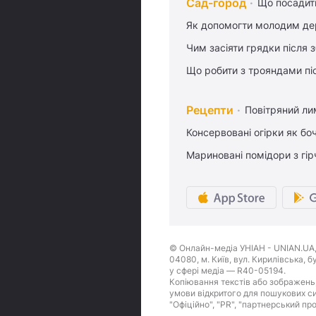
Сад-город
Що посадити
Як допомогти молодим де
Чим засіяти грядки після
Що робити з трояндами піс
Рецепти
Повітряний ли
Консервовані огірки як бо
Мариновані помідори з гі
© Онлайн-медіа УНІАН - UNIAN.UA, 
04080, м. Київ, вул. Кирилівська, 
у сфері медіа — R40-05194.
Копіювання текстів або зображень,
умови відкритого для пошукових си
"Офіційно", "PR", "партнерський пр