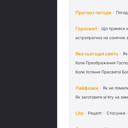
Прогноз погоди
Погод
Гороскоп
Що принесе м
астропрогноз на сонячне 
Яке сьогодні свято
Як
Коли Преображення Госпо
Коли Успіння Пресвятої Бо
Лайфхаки
Як не помили
Як заготовити м'яту на зи
Lite
Рецепт
Стосунки