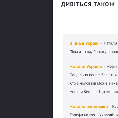
ДИВІТЬСЯ ТАКОЖ
Війна в Україні
Наталія
Пільги та надбавки до пен
Новини України
Мобілі
Соціальна пенсія без стаж
Хто з чоловіків може виїх
Новини Києва
Що змінить
Новини економіки
Ку
Тарифи на газ
Укрзалізн