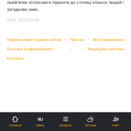
львів'янин зголосився підвезти до столиці кількох людей і
загадково зник.
19:51, 25.03.2019
Правила користування сайтом
Про нас
Ми в соцмережах
Політика конфіденційності
Редакційна політика
Контакти
RU
МОВА
ГОЛОВНА
РОЗДІЛИ
ПОГОДА
ЛАЙТ