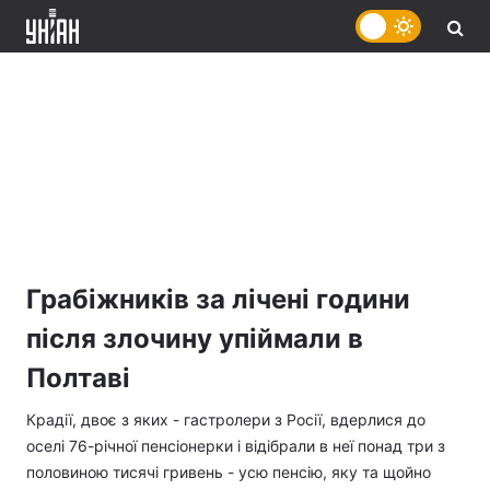
Грабіжників за лічені години
після злочину упіймали в
Полтаві
Крадії, двоє з яких - гастролери з Росії, вдерлися до
оселі 76-річної пенсіонерки і відібрали в неї понад три з
половиною тисячі гривень - усю пенсію, яку та щойно