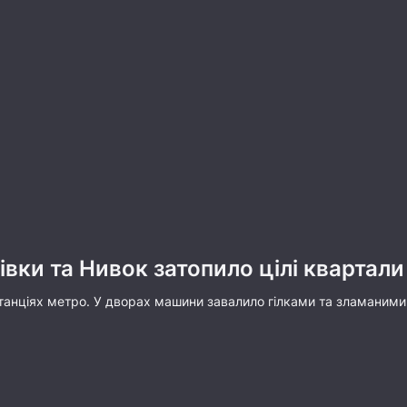
нівки та Нивок затопило цілі квартали
 станціях метро. У дворах машини завалило гілками та зламани