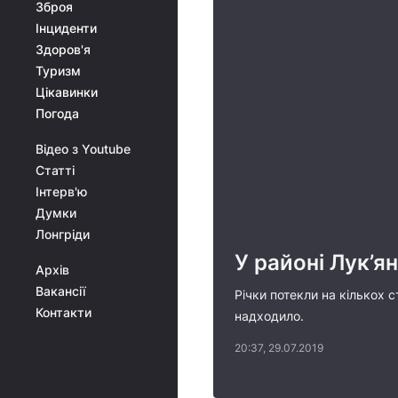
Зброя
Інциденти
Здоров'я
Туризм
Цікавинки
Погода
Відео з Youtube
Статті
Інтерв'ю
Думки
Лонгріди
У районі Лук’я
Архів
Вакансії
Річки потекли на кількох
Контакти
надходило.
20:37, 29.07.2019