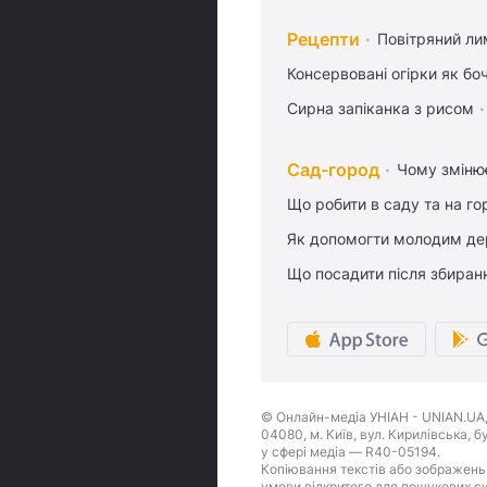
Рецепти
Повітряний ли
Консервовані огірки як бо
Сирна запіканка з рисом
Сад-город
Чому змінює
Що робити в саду та на гор
Як допомогти молодим де
Що посадити після збиран
© Онлайн-медіа УНІАН - UNIAN.UA, 
04080, м. Київ, вул. Кирилівська, 
у сфері медіа — R40-05194.
Копіювання текстів або зображень,
умови відкритого для пошукових си