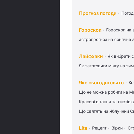
Прогноз погоди
Погод
Гороскоп
Гороскоп на 
астропрогноз на сонячне 
Лайфхаки
Як вибрати с
Як заготовити м'яту на зи
Яке сьогодні свято
Ко
Що не можна робити на Ме
Красиві вітання та листі
Що святять на Яблучний С
Lite
Рецепт
Зірки
Ст