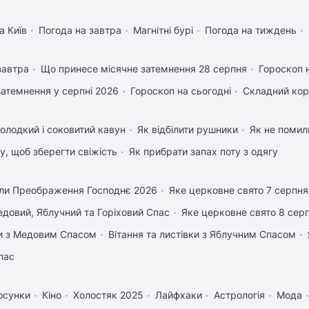
а Київ
Погода на завтра
Магнітні бурі
Погода на тиждень
завтра
Що принесе місячне затемнення 28 серпня
Гороскоп 
затемнення у серпні 2026
Гороскоп на сьогодні
Складний кор
олодкий і соковитий кавун
Як відбілити рушники
Як не помили
му, щоб зберегти свіжість
Як прибрати запах поту з одягу
ли Преображення Господнє 2026
Яке церковне свято 7 серпня
довий, Яблучний та Горіховий Спас
Яке церковне свято 8 сер
вки з Медовим Спасом
Вітання та листівки з Яблучним Спасом
пас
осунки
Кіно
Холостяк 2025
Лайфхаки
Астрологія
Мода