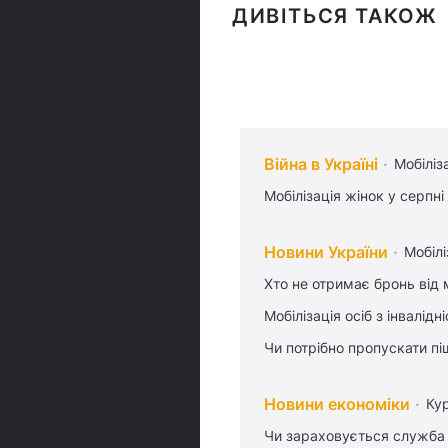
ДИВІТЬСЯ ТАКОЖ
Війна в Україні
Мобіліз
Мобілізація жінок у серпні
Новини України
Мобілі
Хто не отримає бронь від м
Мобілізація осіб з інвалідн
Чи потрібно пропускати піш
Новини економіки
Ку
Чи зараховується служба 