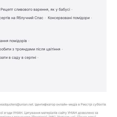
Рецепт сливового варення, як у бабусі
сертів на Яблучний Спас
Консервовані помідори
ання помідорів
обити з трояндами після цвітіння
зати в саду в серпні
eadquoters@unian.net. Ідентифікатор онлайн-медіа в Реєстрі суб’єктів
ої згоди УНІАН. Цитування матеріалів сайту УНІАН дозволено за
іали з позначкою "Реклама", "НК", "Актуально", "Точка зору",