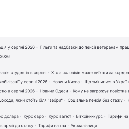
ація у серпні 2026
Пільги та надбавки до пенсії ветеранам прац
 2026
зація студентів в серпні
Хто з чоловіків може виїхати за кордон
обілізації у серпні 2026
Новини Києва
Що зміниться в Україні
істю в серпні 2026
Новини Одеси
Кому не загрожує повістка 
охода, який стоїть біля "зебри"
Соціальна пенсія без стажу
рс долара
Курс євро
Курс валют
Біткоіни-курс
Тарифи на
в армії до стажу
Тарифи на газ
Укрзалізниця