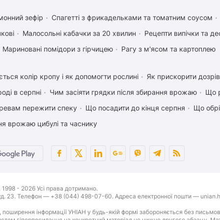
монний зефір
Спагетті з фрикадельками та томатним соусом
чкові
Малосольні кабачки за 20 хвилин
Рецепти випічки та де
Мариновані помідори з гірчицею
Рагу з м'ясом та картоплею
ться колір кропу і як допомогти рослині
Як прискорити дозрів
оді в серпні
Чим засіяти грядки після збирання врожаю
Що р
ревам пережити спеку
Що посадити до кінця серпня
Що обрі
ня врожаю цибулі та часнику
1998 - 2026 Усі права дотримано.
буд. 23. Телефон — +38 (044) 498-07-60. Адреса електронної пошти — unian.h
 поширення інформації УНІАН у будь-якій формі забороняється без письмов
стем гіперпосилання на конкретний матеріал не нижче другого абзацу. Матер