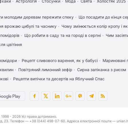
фхаки
Астрологія
Стосунки
Мода
Свята
Холостяк 2025
ти молодим деревам пережити спеку
Що посадити до кінця се
ня врожаю цибулі та часнику
Чому змінюється колір кропу і я
 помідорів
Що робити в саду та на городі в серпні
Чим засіят
ля цвітіння
помідори
Рецепт сливового варення, як у бабусі
Мариновані 
 хвилин
Повітряний лимонний зефір
Сирна запіканка з рисом
чкові
Рецепти випічки та десертів на Яблучний Спас
1998 - 2026 Усі права дотримано.
буд. 23. Телефон — +38 (044) 498-07-60. Адреса електронної пошти — unian.h