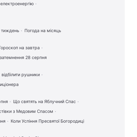
 електроенергію
а тиждень
Погода на місяць
Гороскоп на завтра
затемнення 28 серпня
 відбілити рушники
диціонера
рпня
Що святять на Яблучний Спас
истівки з Медовим Спасом
пня
Коли Успіння Пресвятої Богородиці