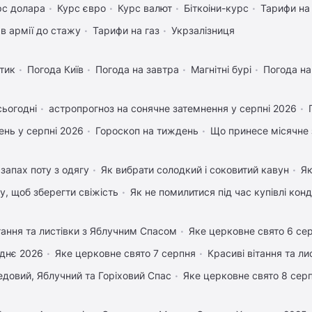
рс долара
Курс євро
Курс валют
Біткоіни-курс
Тарифи на
в армії до стажу
Тарифи на газ
Укрзалізниця
тик
Погода Київ
Погода на завтра
Магнітні бурі
Погода н
сьогодні
астропрогноз на сонячне затемнення у серпні 2026
нь у серпні 2026
Гороскоп на тиждень
Що принесе місячне 
запах поту з одягу
Як вибрати солодкий і соковитий кавун
Як
му, щоб зберегти свіжість
Як не помилитися під час купівлі кон
тання та листівки з Яблучним Спасом
Яке церковне свято 6 се
днє 2026
Яке церковне свято 7 серпня
Красиві вітання та л
довий, Яблучний та Горіховий Спас
Яке церковне свято 8 сер