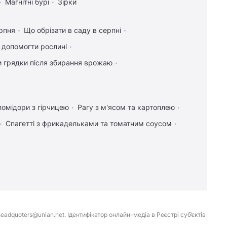
Магнітні бурі
Зірки
рпня
Що обрізати в саду в серпні
к допомогти рослині
и грядки після збирання врожаю
помідори з гірчицею
Рагу з м'ясом та картоплею
Спагетті з фрикадельками та томатним соусом
eadquoters@unian.net. Ідентифікатор онлайн-медіа в Реєстрі суб’єктів