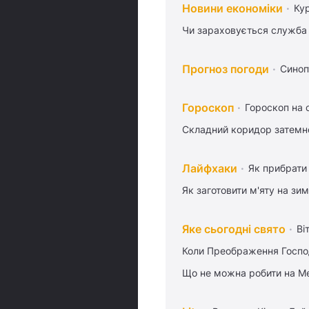
Новини економіки
Ку
Чи зараховується служба 
Прогноз погоди
Синоп
Гороскоп
Гороскоп на 
Складний коридор затемне
Лайфхаки
Як прибрати 
Як заготовити м'яту на зи
Яке сьогодні свято
Ві
Коли Преображення Госпо
Що не можна робити на Ме