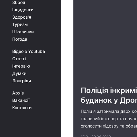
Зброя
Інциденти
Здоров'я
Туризм
Цікавинки
Погода
Відео з Youtube
Статті
Інтерв'ю
Думки
Лонгріди
Поліція інкрим
Архів
будинок у Дро
Вакансії
Контакти
Поліція затримала двох ко
головний інженер та начал
оголосити підозру та обра
17:31, 29.08.2019