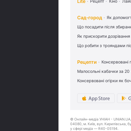
Lite
Рецепт
Кіно
Лай
Сад-город
Як допомог
Що посадити після збиран
Як прискорити дозрівання
Що робити з трояндами піс
Рецепти
Консервовані 
Малосольні кабачки за 20
Консервовані огірки як бо
© Онлайн-медіа УНІАН - UNIAN.UA, 
04080, м. Київ, вул. Кирилівська, 
у сфері медіа — R40-05194.