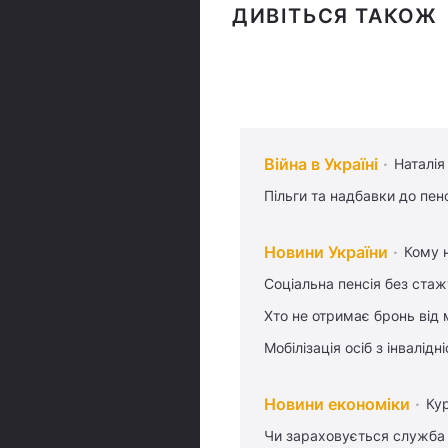
ДИВІТЬСЯ ТАКОЖ
Війна в Україні
Наталія
Пільги та надбавки до пен
Новини України
Кому н
Соціальна пенсія без стаж
Хто не отримає бронь від м
Мобілізація осіб з інвалідн
Новини економіки
Ку
Чи зараховується служба 