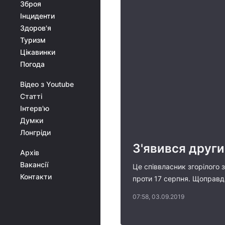
Зброя
Інциденти
Здоров'я
Туризм
Цікавинки
Погода
Відео з Youtube
Статті
Інтерв'ю
Думки
Лонгріди
З'явився други
Архів
Вакансії
Це співвласник згорілого
Контакти
проти 17 серпня. Щоправда
07:58, 03.09.2019