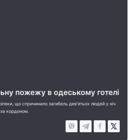
льну пожежу в одеському готелі
зпеки, що спричинило загибель дев'ятьох людей у ніч
 за кордоном.