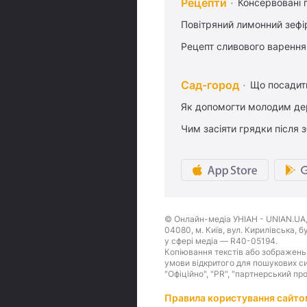
Рецепти
Консервовані 
Повітряний лимонний зефі
Рецепт сливового варення,
Сад-город
Що посадити
Як допомогти молодим де
Чим засіяти грядки після
© Онлайн-медіа УНІАН - UNIAN.UA, 
04080, м. Київ, вул. Кирилівська, 
у сфері медіа — R40-05194.
Копіювання текстів або зображень,
умови відкритого для пошукових си
"Офіційно", "PR", "партнерський пр
Правила користування сайто