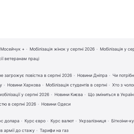
 Мосейчук +
Мобілізація жінок у серпні 2026
Мобілізація у се
сії ветеранам праці
е загрожує повістка в серпні 2026
Новини Дніпра
Чи потрібн
у
Новини Харкова
Мобілізація студентів в серпні
Хто з чоло
обілізації у серпні 2026
Новини Києва
Що зміниться в Україні
істю в серпні 2026
Новини Одеси
рс долара
Курс євро
Курс валют
Укрзалізниця
Біткоіни-к
в армії до стажу
Тарифи на газ