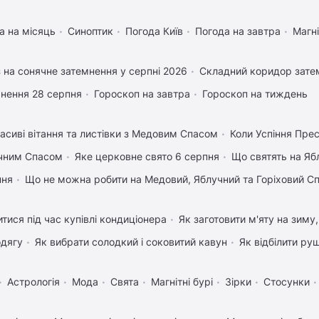
а на місяць
Синоптик
Погода Київ
Погода на завтра
Магні
 на сонячне затемнення у серпні 2026
Складний коридор затем
нення 28 серпня
Гороскоп на завтра
Гороскоп на тиждень
асиві вітання та листівки з Медовим Спасом
Коли Успіння Прес
учним Спасом
Яке церковне свято 6 серпня
Що святять на Яб
пня
Що не можна робити на Медовий, Яблучний та Горіховий С
тися під час купівлі кондиціонера
Як заготовити м'яту на зиму
одягу
Як вибрати солодкий і соковитий кавун
Як відбілити ру
Астрологія
Мода
Свята
Магнітні бурі
Зірки
Стосунки