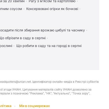
и за 20 хвилин
Рагу з м'ясом та картоплею
атним соусом
Консервовані огірки як бочкові
осадити після збирання врожаю цибулі та часнику
Що обрізати в саду в серпні
рослині
Що робити в саду та на городі в серпні
eadquoters@unian.net. Ідентифікатор онлайн-медіа в Реєстрі суб’єктів
ої згоди УНІАН. Цитування матеріалів сайту УНІАН дозволено за
іали з позначкою "Реклама", "НК", "Актуально", "Точка зору",
олітика
Ми в соцмережах