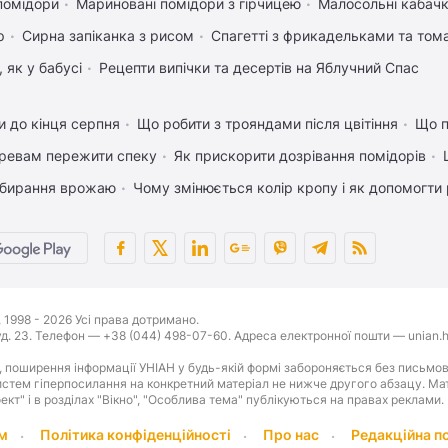
помідори
Мариновані помідори з гірчицею
Малосольні кабачк
р
Сирна запіканка з рисом
Спагетті з фрикадельками та том
 як у бабусі
Рецепти випічки та десертів на Яблучний Спас
 до кінця серпня
Що робити з трояндами після цвітіння
Що п
ревам пережити спеку
Як прискорити дозрівання помідорів
 збирання врожаю
Чому змінюється колір кропу і як допомогти 
1998 - 2026 Усі права дотримано.
буд. 23. Телефон — +38 (044) 498-07-60. Адреса електронної пошти — unian.h
 поширення інформації УНІАН у будь-якій формі забороняється без письмов
стем гіперпосилання на конкретний матеріал не нижче другого абзацу. Матер
оект" і в розділах "Вікно", "Особлива тема" публікуються на правах реклами.
м
Політика конфіденційності
Про нас
Редакційна п