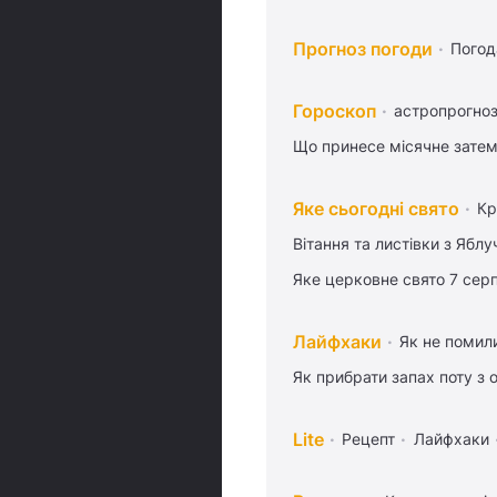
Прогноз погоди
Погод
Гороскоп
астропрогноз
Що принесе місячне затем
Яке сьогодні свято
Кр
Вітання та листівки з Ябл
Яке церковне свято 7 сер
Лайфхаки
Як не помили
Як прибрати запах поту з 
Lite
Рецепт
Лайфхаки