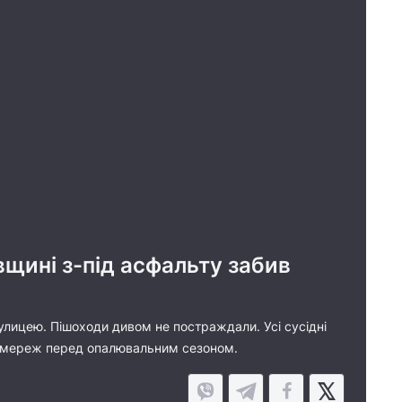
щині з-під асфальту забив
улицею. Пішоходи дивом не постраждали. Усі сусідні
я мереж перед опалювальним сезоном.