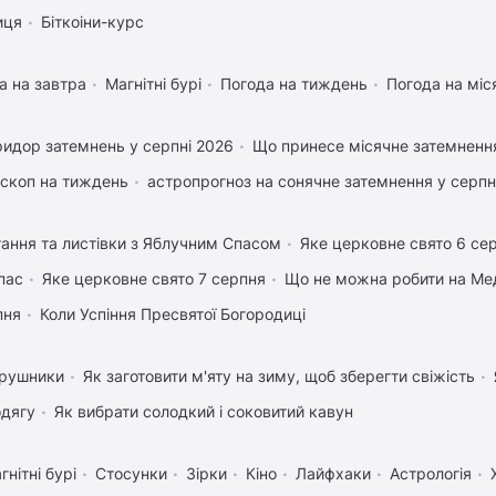
иця
Біткоіни-курс
а на завтра
Магнітні бурі
Погода на тиждень
Погода на міс
идор затемнень у серпні 2026
Що принесе місячне затемненн
скоп на тиждень
астропрогноз на сонячне затемнення у серпн
тання та листівки з Яблучним Спасом
Яке церковне свято 6 се
пас
Яке церковне свято 7 серпня
Що не можна робити на Мед
пня
Коли Успіння Пресвятої Богородиці
 рушники
Як заготовити м'яту на зиму, щоб зберегти свіжість
одягу
Як вибрати солодкий і соковитий кавун
гнітні бурі
Стосунки
Зірки
Кіно
Лайфхаки
Астрологія