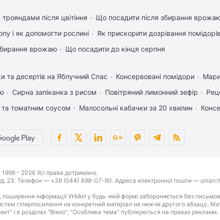
 трояндами після цвітіння
Що посадити після збирання врожаю
пу і як допомогти рослині
Як прискорити дозрівання помідорі
 збирання врожаю
Що посадити до кінця серпня
ки та десертів на Яблучний Спас
Консервовані помідори
Мари
ею
Сирна запіканка з рисом
Повітряний лимонний зефір
Рец
 та томатним соусом
Малосольні кабачки за 20 хвилин
Консе
1998 - 2026 Усі права дотримано.
буд. 23. Телефон — +38 (044) 498-07-60. Адреса електронної пошти — unian.h
 поширення інформації УНІАН у будь-якій формі забороняється без письмов
стем гіперпосилання на конкретний матеріал не нижче другого абзацу. Матер
оект" і в розділах "Вікно", "Особлива тема" публікуються на правах реклами.