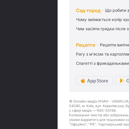
Сад-город
Що робити з
Чому змінюється колір кро
Чим засіяти грядки після
Рецепти
Рецепти випіч
Рагу з м'ясом та картопл
Спагетті з фрикадельками
© Онлайн-медіа УНІАН - UNIAN.UA, 
04080, м. Київ, вул. Кирилівська, 
у сфері медіа — R40-05194.
Копіювання текстів або зображень,
умови відкритого для пошукових си
"Офіційно", "PR", "партнерський пр