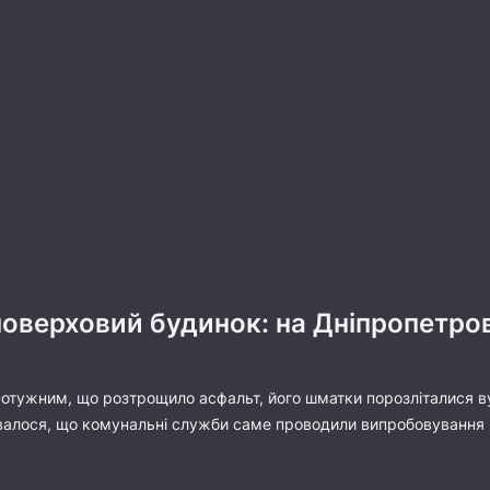
оверховий будинок: на Дніпропетров
 потужним, що розтрощило асфальт, його шматки порозліталися в
сувалося, що комунальні служби саме проводили випробовуванн