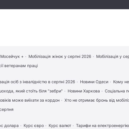
 Мосейчук +
Мобілізація жінок у серпні 2026
Мобілізація у се
сії ветеранам праці
зація осіб з інвалідністю в серпні 2026
Новини Одеси
Кому не
охода, який стоїть біля "зебри"
Новини Харкова
Соціальна п
ловіків може виїхати за кордон
Хто не отримає бронь від мобіліз
 серпня
рс долара
Курс євро
Курс валют
Тарифи на електроенергію