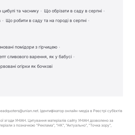
 цибулі та часнику
Що обрізати в саду в серпні
в
Що робити в саду та на городі в серпні
новані помідори з гірчицею
епт сливового варення, як у бабусі
рвовані огірки як бочкові
eadquoters@unian.net. Ідентифікатор онлайн-медіа в Реєстрі суб’єктів
ої згоди УНІАН. Цитування матеріалів сайту УНІАН дозволено за
іали з позначкою "Реклама", "НК", "Актуально", "Точка зору",