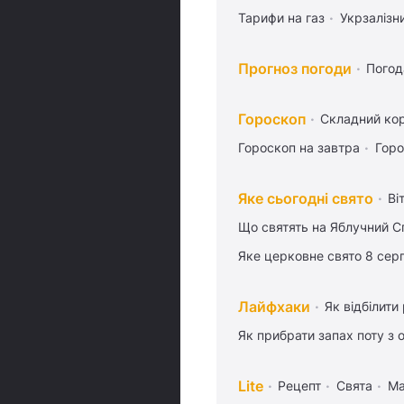
Тарифи на газ
Укрзалізн
Прогноз погоди
Погод
Гороскоп
Складний кор
Гороскоп на завтра
Горо
Яке сьогодні свято
Ві
Що святять на Яблучний С
Яке церковне свято 8 сер
Лайфхаки
Як відбілити
Як прибрати запах поту з 
Lite
Рецепт
Свята
Ма