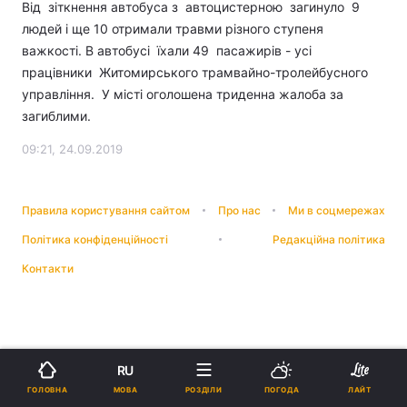
Від зіткнення автобуса з автоцистерною загинуло 9
людей і ще 10 отримали травми різного ступеня
важкості. В автобусі їхали 49 пасажирів - усі
працівники Житомирського трамвайно-тролейбусного
управління. У місті оголошена триденна жалоба за
загиблими.
09:21, 24.09.2019
Правила користування сайтом
Про нас
Ми в соцмережах
Політика конфіденційності
Редакційна політика
Контакти
RU
МОВА
ГОЛОВНА
РОЗДІЛИ
ПОГОДА
ЛАЙТ