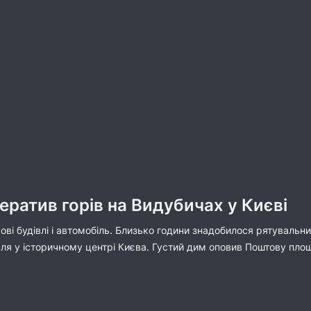
ратив горів на Видубичах у Києві
ві будівлі і автомобіль. Близько години знадобилося рятувальн
вля у історичному центрі Києва. Густий дим оповив Поштову пл