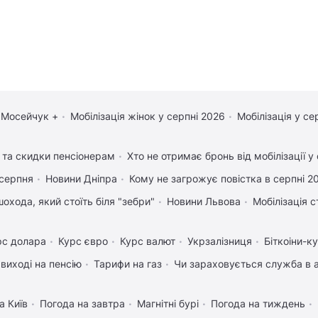
 Мосейчук +
Мобілізація жінок у серпні 2026
Мобілізація у се
и та скидки пенсіонерам
Хто не отримає бронь від мобілізації у
 серпня
Новини Дніпра
Кому не загрожує повістка в серпні 2
охода, який стоїть біля "зебри"
Новини Львова
Мобілізація с
рс долара
Курс євро
Курс валют
Укрзалізниця
Біткоіни-к
 виході на пенсію
Тарифи на газ
Чи зараховується служба в а
а Київ
Погода на завтра
Магнітні бурі
Погода на тиждень