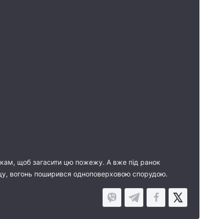
икам, щоб загасити цю пожежу. А вже під ранок
ощу, вогонь поширився одноповерховою спорудою.