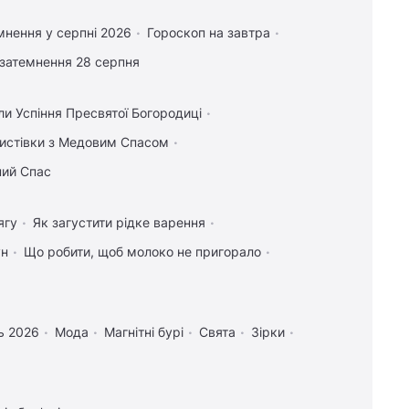
мнення у серпні 2026
Гороскоп на завтра
затемнення 28 серпня
ли Успіння Пресвятої Богородиці
 листівки з Медовим Спасом
ний Спас
ягу
Як загустити рідке варення
ун
Що робити, щоб молоко не пригорало
ь 2026
Мода
Магнітні бурі
Свята
Зірки