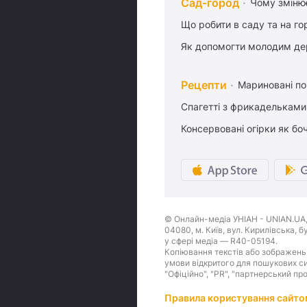
Сад-город
Чому змінює
Що робити в саду та на гор
Як допомогти молодим де
Рецепти
Мариновані по
Спагетті з фрикадельками
Консервовані огірки як бо
© Онлайн-медіа УНІАН - UNIAN.UA, 
04080, м. Київ, вул. Кирилівська, 
у сфері медіа — R40-05194.
Копіювання текстів або зображень,
умови відкритого для пошукових си
"Офіційно", "PR", "партнерський пр
Правила користування сайто