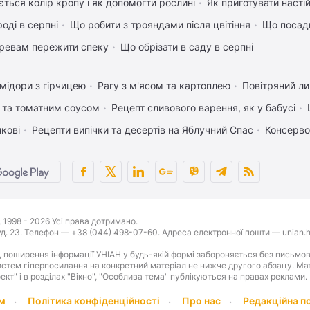
ться колір кропу і як допомогти рослині
Як приготувати настій
оді в серпні
Що робити з трояндами після цвітіння
Що посади
ревам пережити спеку
Що обрізати в саду в серпні
мідори з гірчицею
Рагу з м'ясом та картоплею
Повітряний л
 та томатним соусом
Рецепт сливового варення, як у бабусі
чкові
Рецепти випічки та десертів на Яблучний Спас
Консерво
1998 - 2026 Усі права дотримано.
буд. 23. Телефон — +38 (044) 498-07-60. Адреса електронної пошти — unian.h
 поширення інформації УНІАН у будь-якій формі забороняється без письмов
стем гіперпосилання на конкретний матеріал не нижче другого абзацу. Матер
оект" і в розділах "Вікно", "Особлива тема" публікуються на правах реклами.
м
Політика конфіденційності
Про нас
Редакційна п