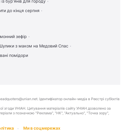
 із бур’янів для городу
ти до кінця серпня
имонний зефір
Шулики з маком на Медовий Спас
вані помідори
eadquoters@unian.net. Ідентифікатор онлайн-медіа в Реєстрі суб’єктів
ої згоди УНІАН. Цитування матеріалів сайту УНІАН дозволено за
іали з позначкою "Реклама", "НК", "Актуально", "Точка зору",
олітика
Ми в соцмережах