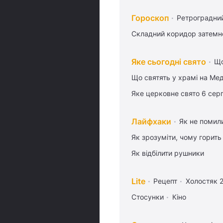
Гороскоп
Ретроградни
Складний коридор затемне
Яке сьогодні свято
Що
Що святять у храмі на Ме
Яке церковне свято 6 сер
Лайфхаки
Як не помили
Як зрозуміти, чому горить
Як відбілити рушники
Lite
Рецепт
Холостяк 
Стосунки
Кіно