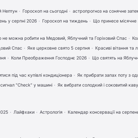
й Нептун
Гороскоп на сьогодні
астропрогноз на сонячне зате
нь у серпні 2026
Гороскоп на тиждень
Що принесе місячне 
 не можна робити на Медовий, Яблучний та Горіховий Спас
Ко
довий Спас
Яке церковне свято 5 серпня
Красиві вітання та
пня
Коли Преображення Господнє 2026
Що святять на Яблуч
тися під час купівлі кондиціонера
Як прибрати запах поту з од
 сигнал "Check" у машині
Як вибрати солодкий і соковитий кав
2025
Лайфхаки
Астрологія
Календар консервації на серпен