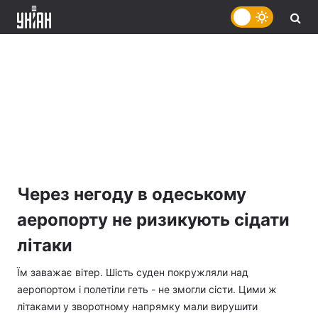
Через негоду в одеському
аеропорту не ризикують сідати
літаки
Їм заважає вітер. Шість суден покружляли над
аеропортом і полетіли геть - не змогли сісти. Цими ж
літаками у зворотному напрямку мали вирушити