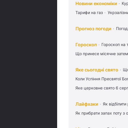
Новини економіки
Ку
Тарифи на газ
Укрзалізн
Прогноз погоди
Погод
Гороскоп
Гороскоп на
Що принесе місячне затем
Яке сьогодні свято
Що
Коли Успіння Пресвятої Бо
Яке церковне свято 6 сер
Лайфхаки
Як відбілити
Як прибрати запах поту з 