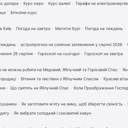
рс долара
Курс євро
Курс валют
Тарифи на електроенергію
иця
Біткоіни-курс
а Київ
Погода на завтра
Магнітні бурі
Погода на тиждень
 тиждень
астропрогноз на сонячне затемнення у серпні 2026
нення 28 серпня
Гороскоп на сьогодні
Гороскоп на завтра
 не можна робити на Медовий, Яблучний та Горіховий Спас
Як
городиці
Вітання та листівки з Яблучним Спасом
Красиві віт
пня
Що святять на Яблучний Спас
Коли Преображення Госпо
 рушники
Як заготовити м'яту на зиму, щоб зберегти свіжість
одягу
Як вибрати солодкий і соковитий кавун