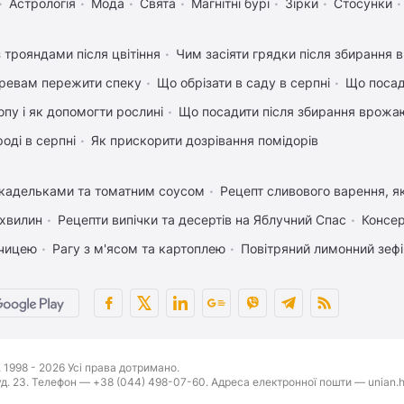
Астрологія
Мода
Свята
Магнітні бурі
Зірки
Стосунки
 трояндами після цвітіння
Чим засіяти грядки після збирання
ревам пережити спеку
Що обрізати в саду в серпні
Що посад
пу і як допомогти рослині
Що посадити після збирання врожаю
оді в серпні
Як прискорити дозрівання помідорів
икадельками та томатним соусом
Рецепт сливового варення, як
 хвилин
Рецепти випічки та десертів на Яблучний Спас
Консер
рчицею
Рагу з м'ясом та картоплею
Повітряний лимонний зеф
1998 - 2026 Усі права дотримано.
буд. 23. Телефон — +38 (044) 498-07-60. Адреса електронної пошти — unian.h