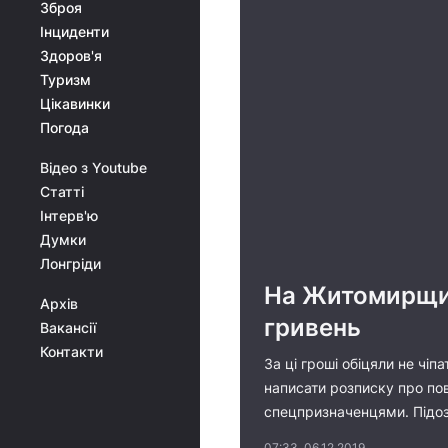
Зброя
Інциденти
Здоров'я
Туризм
Цікавинки
Погода
Відео з Youtube
Статті
Інтерв'ю
Думки
Лонгріди
На Житомирщині
Архів
гривень
Вакансії
Контакти
За ці гроші обіцяли не чі
написати розписку про пов
спецпризначенцями. Підо
07:33, 06.12.2019